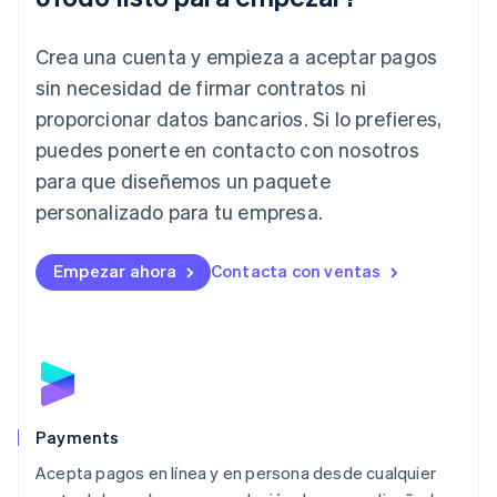
Irlanda
English
Crea una cuenta y empieza a aceptar pagos
Italia
Italiano
English
sin necesidad de firmar contratos ni
Japón
proporcionar datos bancarios. Si lo prefieres,
日本語
English
Letonia
puedes ponerte en contacto con nosotros
English
para que diseñemos un paquete
Liechtenstein
personalizado para tu empresa.
Deutsch
English
Lituania
English
Empezar ahora
Contacta con ventas
Luxemburgo
Français
Deutsch
English
Malasia
English
简体中文
Malta
English
México
Español
English
Payments
Noruega
Acepta pagos en línea y en persona desde cualquier
English