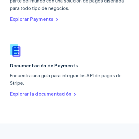
parte del mundo con una solución de pagos diseñada
Nueva Zelandia
English
para todo tipo de negocios.
Países Bajos
Explorar Payments
Nederlands
English
Polonia
English
Portugal
Português
English
RAE de Hong Kong, China
English
简体中文
Documentación de Payments
Reino Unido
English
Encuentra una guía para integrar las API de pagos de
República Checa
Stripe.
English
Rumania
Explorar la documentación
English
Singapur
English
简体中文
Suecia
Svenska
English
Suiza
Deutsch
Français
Italiano
English