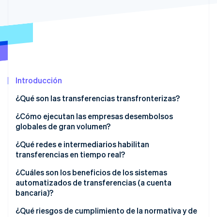
Radar
Prevención de fraude
Ecosistema
Atlas
Constitución de una startup
Socios
Climate
Stripe App Marketplace
Eliminación de dióxido de carbono
Introducción
Identity
Verificación de identidad en línea
¿Qué son las transferencias transfronterizas?
¿Cómo ejecutan las empresas desembolsos
globales de gran volumen?
¿Qué redes e intermediarios habilitan
Sesiones de Stripe 2026
transferencias en tiempo real?
Descubre cómo Stripe construye la infraestructura económi
Mirar ahora
¿Cuáles son los beneficios de los sistemas
automatizados de transferencias (a cuenta
bancaria)?
¿Qué riesgos de cumplimiento de la normativa y de