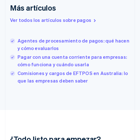
Eslovaquia
Más artículos
English
Eslovenia
Ver todos los artículos sobre pagos
English
Italiano
España
Español
English
Agentes de procesamiento de pagos: qué hacen
Estados Unidos
English
Español
简体中文
y cómo evaluarlos
Estonia
Pagar con una cuenta corriente para empresas:
English
cómo funciona y cuándo usarla
Finlandia
English
Svenska
Comisiones y cargos de EFTPOS en Australia: lo
Francia
que las empresas deben saber
Français
English
Gibraltar
English
Grecia
English
Hungría
English
India
English
¿Todo listo para empezar?