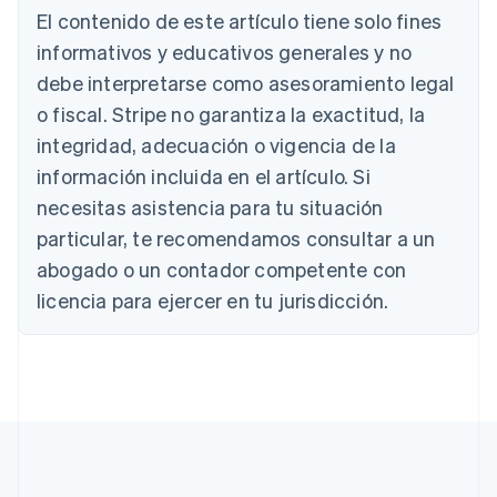
Australia
El contenido de este artículo tiene solo fines
English
informativos y educativos generales y no
Austria
debe interpretarse como asesoramiento legal
Deutsch
English
Bélgica
o fiscal. Stripe no garantiza la exactitud, la
Nederlands
Français
Deutsch
English
integridad, adecuación o vigencia de la
Brasil
Português
English
información incluida en el artículo. Si
Bulgaria
necesitas asistencia para tu situación
English
Canadá
particular, te recomendamos consultar a un
English
Français
abogado o un contador competente con
China continental
licencia para ejercer en tu jurisdicción.
简体中文
English
Chipre
English
Croacia
English
Italiano
Dinamarca
English
Emiratos Árabes Unidos
English