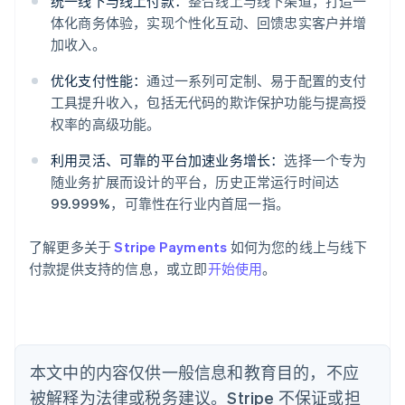
统一线下与线上付款：
整合线上与线下渠道，打造一
体化商务体验，实现个性化互动、回馈忠实客户并增
阿联酋
加收入。
English
爱尔兰
优化支付性能：
通过一系列可定制、易于配置的支付
English
工具提升收入，包括无代码的欺诈保护功能与提高授
爱沙尼亚
权率的高级功能。
English
奥地利
利用灵活、可靠的平台加速业务增长：
选择一个专为
Deutsch
English
随业务扩展而设计的平台，历史正常运行时间达
澳大利亚
99.999%，可靠性在行业内首屈一指。
English
巴西
Português
English
了解更多关于
Stripe Payments
如何为您的线上与线下
保加利亚
付款提供支持的信息，或立即
开始使用
。
English
比利时
Nederlands
Français
Deutsch
English
波兰
English
丹麦
本文中的内容仅供一般信息和教育目的，不应
English
被解释为法律或税务建议。Stripe 不保证或担