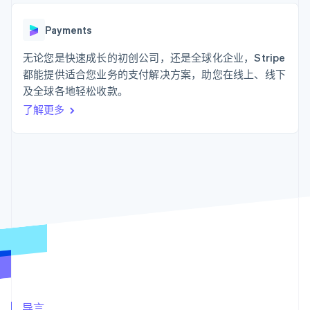
支付成功率优
Stripe Sigma
产品路线图
SaaS
化
自定义报告
Sessions 年度大会
Link
Data Pipeline
Payments
招聘
加速结账
数据同步
资讯中心
资源
无论您是快速成长的初创公司，还是全球化企业，Stripe
Stripe Press
按行业
都能提供适合您业务的支付解决方案，助您在线上、线下
应用集成
及全球各地轻松收款。
AI 企业
代码示例
更多
创作者经济
开发者博客
联系
了解更多
Product roadmap
游戏
API 状态
了解未来规划
酒店、旅游与休闲
联系销售
保险
Radar
成为合作伙伴
媒体与娱乐
欺诈防范
非营利组织
Atlas
专业服务
初创企业注册
公共部门
零售
Climate
碳移除
生态系统
合作伙伴
Stripe App Marketplace
Stripe Sessions 2026
导言