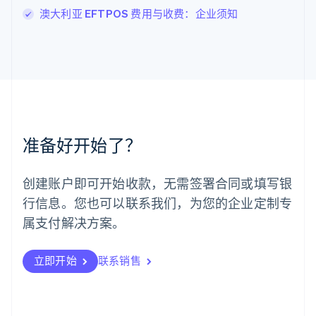
罗马尼亚
澳大利亚 EFTPOS 费用与收费：企业须知
English
马尔他
English
马来西亚
English
简体中文
美国
English
Español
简体中文
墨西哥
Español
English
准备好开始了？
挪威
English
葡萄牙
创建账户即可开始收款，无需签署合同或填写银
Português
English
行信息。您也可以联系我们，为您的企业定制专
日本
日本語
English
属支付解决方案。
瑞典
Svenska
English
瑞士
立即开始
联系销售
Deutsch
Français
Italiano
English
塞浦路斯
English