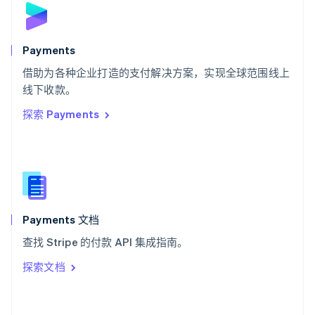
斯洛伐克
English
斯洛文尼亚
English
Italiano
Payments
泰国
ไทย
English
借助为各种企业打造的支付解决方案，实现全球范围线上
希腊
线下收款。
English
探索 Payments
西班牙
Español
English
新加坡
English
简体中文
新西兰
English
匈牙利
English
Payments 文档
意大利
查找 Stripe 的付款 API 集成指南。
Italiano
English
印度
探索文档
English
英国
English