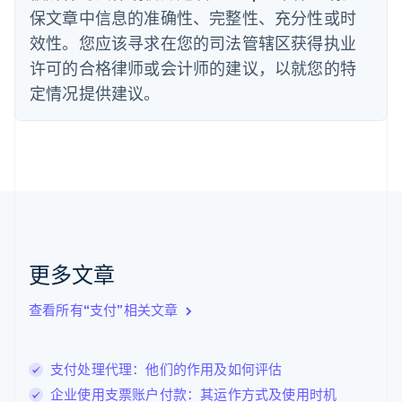
德国
保文章中信息的准确性、完整性、充分性或时
Deutsch
English
法国
效性。您应该寻求在您的司法管辖区获得执业
Français
English
许可的合格律师或会计师的建议，以就您的特
芬兰
定情况提供建议。
English
Svenska
荷兰
Nederlands
English
加拿大
English
Français
捷克
English
克罗地亚
English
Italiano
拉脱维亚
更多文章
English
立陶宛
查看所有“支付”相关文章
English
列支敦士登
Deutsch
English
卢森堡
支付处理代理：他们的作用及如何评估
Français
Deutsch
English
企业使用支票账户付款：其运作方式及使用时机