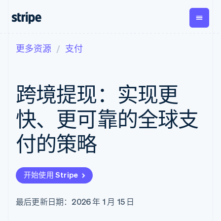
更多资源
支付
按企业阶段
文档
学习
支付
营收
资金管
平台
理
易市
大型企业
Stripe 文档
博客
Payments
Billing
初创企业
API 参考文档
客户案例
跨境提现：实现更
在线支付
经常性收入
Global
Conn
库与 SDK
指南
Payment links
Metronome
Payouts
Stripe Apps
按用量计费
平台
快、更可靠的全球支
无代码支付
Subscriptions
向第三
按应用场景
Checkout
方打款
支持
预构建支付界
订阅管理
付的策略
指南
智能体商务
面
Invoicing
加密货币
获取支持
一次性或定期
Elements
电子商务
接受线上付款
托管支持方案
灵活的 UI 组件
账单
嵌入式金融
实施预置结账流程
专业服务
Payment
Tax
开始使用 Stripe
财务自动化
构建平台或交易市场
methods
销售税和增值
全球化企业
管理订阅
接入 125+ 种支
税自动化
应用内支付
提供按用量计费
付方式
Revenue
最后更新日期：2026 年 1 月 15 日
交易市场
发行稳定币支持的支付卡
Authorization
Recognition
公司
资金管理
通过智能体配置和管理服
Boost
会计自动化
平台
务