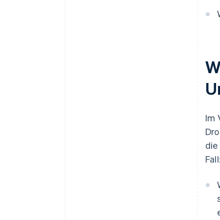
Immer informiert bleiben
W
U
Im 
Dro
die
Fall