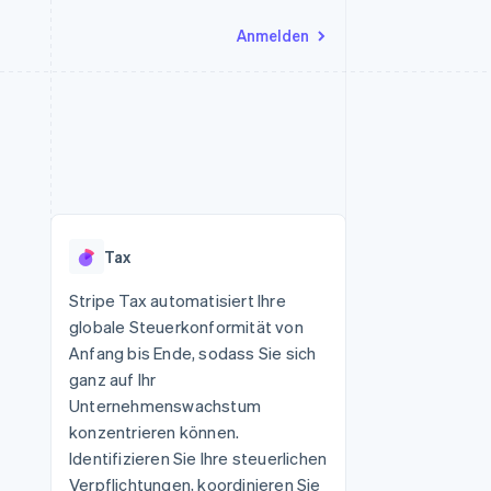
Anmelden
Ressourcen
Ecosystem
Kontakt
nd Marktplätze
Mehr
App-Integrationen
Partner
Sales-Team kontaktieren
Product roadmap
Code-Beispiele
Stripe App-Marktplatz
Partner werden
Ausblick
 Plattformen
Entwickler-Blog
 platforms
eit
API-Status
Radar
Betrugsprävention
eistungen
Tax
Atlas
onen
virtuelle Karten
Start-up-Gründung
Stripe Tax automatisiert Ihre
globale Steuerkonformität von
Climate
CO₂-Entnahme
Anfang bis Ende, sodass Sie sich
ganz auf Ihr
Identity
Online-Identitätsprüfung
Unternehmenswachstum
konzentrieren können.
Identifizieren Sie Ihre steuerlichen
Verpflichtungen, koordinieren Sie