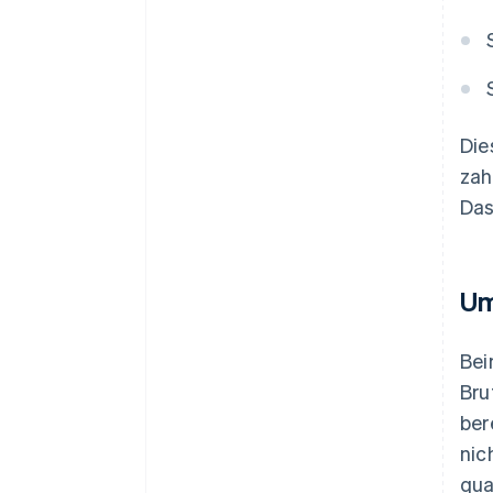
Die
zah
Das
Um
Bei
Bru
ber
nic
qua