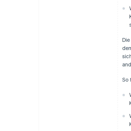
Die
dem
sic
and
So 