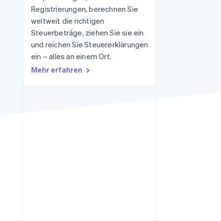
Registrierungen, berechnen Sie
weltweit die richtigen
Steuerbeträge, ziehen Sie sie ein
Stripe-Sessions 2026
Erfahren Sie, wie Stripe
und reichen Sie Steuererklärungen
Lösungen für die
ein – alles an einem Ort.
Wirtschaftsinfrastruktur
Mehr erfahren
für KI aufbaut.
Jetzt ansehen