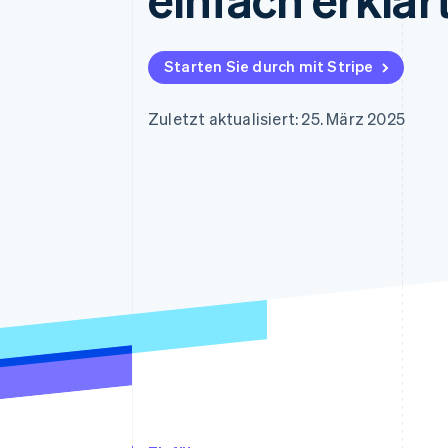
Optimierung der
Datensynchronisier
Autorisierungsraten
Link
Beschleunigter Bezahlvorgang
Starten Sie durch mit Stripe
Financial Connections
Verbundene Finanzdaten
Zuletzt aktualisiert: 25. März 2025