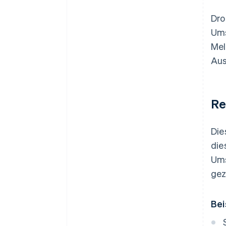
Dro
Ums
Mel
Aus
Re
Die
die
Ums
gez
Bei