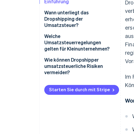
Einführung
Dro
ver
Wann unterliegt das
Dropshipping der
er
Umsatzsteuer?
ers
aus
Welche
Umsatzsteuerregelungen
Fin
gelten für Kleinunternehmen?
reg
Reguläre
Wie können Dropshipper
Vor
Umsatzsteuerbuchhaltung
umsatzsteuerliche Risiken
vermeiden?
Im 
Umsatzsteuerpauschalierung
Umsatzsteuerregistrierung
Kön
Differenzbesteuerung
Starten Sie durch mit Stripe
Korrekter VAT-Satz
Wor
Detaillierte und genaue
Aufzeichnungen
Technologielösungen für die
Umsatzsteuerbuchhaltung