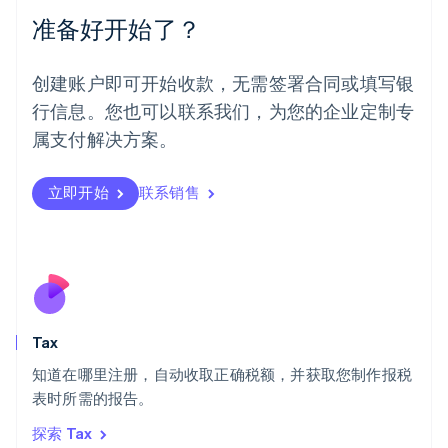
墨西哥
准备好开始了？
Español
English
挪威
English
创建账户即可开始收款，无需签署合同或填写银
葡萄牙
行信息。您也可以联系我们，为您的企业定制专
Português
English
日本
属支付解决方案。
日本語
English
瑞典
立即开始
联系销售
Svenska
English
瑞士
Deutsch
Français
Italiano
English
塞浦路斯
English
斯洛伐克
English
斯洛文尼亚
Tax
English
Italiano
知道在哪里注册，自动收取正确税额，并获取您制作报税
泰国
ไทย
English
表时所需的报告。
希腊
探索 Tax
English