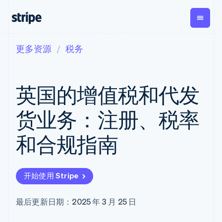
更多资源
税务
按企业阶段
文档
学习
支付
营收
资金管理
平台
易市
大型企业
Stripe 文档
博客
Payments
Billing
Treasury
初创企业
API 参考文档
客户案例
英国的增值税和代发
在线支付
经常性收入
Con
库与 SDK
指南
企业财务
Managed
Metronome
Stripe Apps
Payments
按用量计费
Global
平台
货业务：注册、税率
备案商家解决
Payouts
Subscriptions
Capi
按应用场景
方案
平
支持
向第三方
订阅管理
Payment links
客户
和合规指南
指南
智能体商务
打款
Invoicing
Trea
加密货币
获取支持
无代码支付
一次性或定期
Capital
平
电子商务
接受线上付款
托管支持方案
企业融资
Checkout
账单
嵌入
嵌入式金融
实施预置结账流程
专业服务
预构建支付界
Crypto
Tax
融服
开始使用 Stripe
财务自动化
构建平台或交易市场
钱包、稳
面
销售税和增值
Iss
全球化企业
管理订阅
定币发行
Elements
税自动化
实体
应用内支付
提供按用量计费
灵活的 UI 组件
和发卡基
Crypto
Revenue
虚拟
最后更新日期：2025 年 3 月 25 日
交易市场
发行稳定币支持的支付卡
Onramp
支付方式
Recognition
础设施
公司
资金管理
通过智能体配置和管理服
可嵌入的
支持 125 种以
会计自动化
平台
务