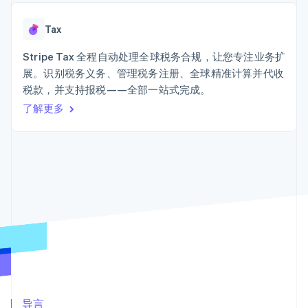
加密货币
上
Stripe Sigma
产品路线图
SaaS
自定义报告
购买
Terminal
Sessions 年度大会
线下支付
Data Pipeline
Tax
招聘
数据同步
Authorization
资讯中心
Boost
资源
Stripe Tax 全程自动处理全球税务合规，让您专注业务扩
Stripe Press
支付成功率优
按行业
展。识别税务义务、管理税务注册、全球精准计算并代收
化
应用集成
税款，并支持报税——全部一站式完成。
Link
AI 企业
代码示例
加速结账
创作者经济
开发者博客
了解更多
联系
Financial
游戏
API 状态
Connections
酒店、旅游与休闲
联系销售
关联金融账户
保险
成为合作伙伴
数据
媒体与娱乐
非营利组织
专业服务
公共部门
零售
更多
Product roadmap
了解未来规划
生态系统
Radar
欺诈防范
合作伙伴
Atlas
Stripe App Marketplace
导言
初创企业注册