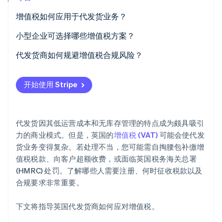
Climate
增值税如何应用于代发货业务？
碳移除
小型企业可选择哪些增值税方案？
Identity
在线身份验证
增值税标准核算
代发货商如何规避增值税合规风险？
固定费率方案 (FRS)
了解何时需要注册增值税
开始使用 Stripe
增值税差额计税方案
支付正确的增值税税率
Stripe Sessions 2026
保持清晰、详细的记录
了解 Stripe 如何为 AI 构建经济基础设施。
代发货因其低运营成本和无库存管理的特点成为颇具吸引
立即观看
利用技术辅助增值税处理流程
力的商业模式。但是，英国的
增值税 (VAT)
可能会使代发
货业务变得复杂。若处理不当，您可能需自掏腰包补缴增
及时了解增值税规则的变化
值税税款、向客户超额收费，或面临英国税务海关总署
(HMRC) 处罚。了解哪些人需要注册、何时征收税款以及
合规要求非常重要。
下文将指导英国代发货商如何应对增值税。