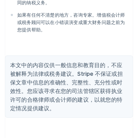
同的纳税义务。
奥地利
Deutsch
English
如果有任何不清楚的地方，咨询专家。增值税会计师
澳大利亚
或税务顾问可以在小错误演变成重大财务问题之前为
English
巴西
您提供帮助。
Português
English
保加利亚
English
比利时
Nederlands
Français
Deutsch
English
本文中的内容仅供一般信息和教育目的，不应
波兰
被解释为法律或税务建议。Stripe 不保证或担
English
丹麦
保文章中信息的准确性、完整性、充分性或时
English
效性。您应该寻求在您的司法管辖区获得执业
德国
Deutsch
English
许可的合格律师或会计师的建议，以就您的特
法国
定情况提供建议。
Français
English
芬兰
English
Svenska
荷兰
Nederlands
English