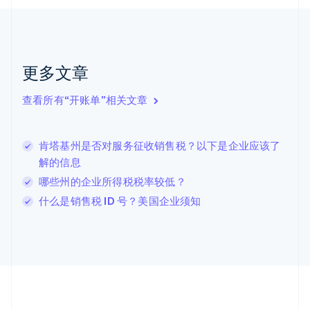
加拿大
English
Français
捷克
English
克罗地亚
更多文章
English
Italiano
拉脱维亚
查看所有“开账单”相关文章
English
立陶宛
English
肯塔基州是否对服务征收销售税？以下是企业应该了
列支敦士登
解的信息
Deutsch
English
卢森堡
哪些州的企业所得税税率较低？
Français
Deutsch
English
什么是销售税 ID 号？美国企业须知
罗马尼亚
English
马尔他
English
马来西亚
English
简体中文
美国
English
Español
简体中文