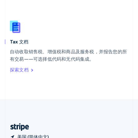
西班牙
Español
English
新加坡
English
简体中文
新西兰
English
Tax 文档
匈牙利
English
自动收取销售税、增值税和商品及服务税，并报告您的所
意大利
有交易——可选择低代码和无代码集成。
Italiano
English
印度
探索文档
English
英国
English
直布罗陀
English
中国内地
简体中文
English
中国香港特别行政区
English
简体中文
美国 (简体中文)