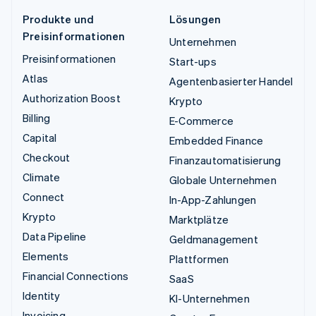
Produkte und
Lösungen
Preisinformationen
Unternehmen
Preisinformationen
Start-ups
Atlas
Agentenbasierter Handel
Authorization Boost
Krypto
Billing
E-Commerce
Capital
Embedded Finance
Checkout
Finanzautomatisierung
Climate
Globale Unternehmen
Connect
In-App-Zahlungen
Krypto
Marktplätze
Data Pipeline
Geldmanagement
Elements
Plattformen
Financial Connections
SaaS
Identity
KI-Unternehmen
Invoicing