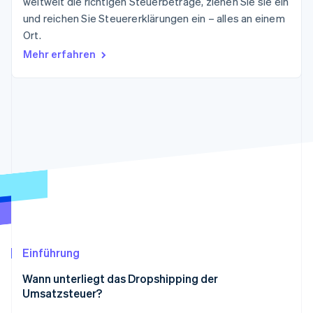
weltweit die richtigen Steuerbeträge, ziehen Sie sie ein
Betrugsprävention
Ecosystem
und reichen Sie Steuererklärungen ein – alles an einem
Atlas
Ort.
Start-up-Gründung
Partner
Stripe App-Marktplatz
Mehr erfahren
Climate
CO₂-Entnahme
Identity
Online-Identitätsprüfung
Stripe-Sessions 2026
Erfahren Sie, wie Stripe Lösungen für die Wirts
Jetzt ansehen
Einführung
Wann unterliegt das Dropshipping der
Umsatzsteuer?