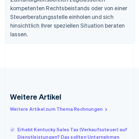
Dänemark
kompetenten Rechtsbeistands oder von einer
English
Steuerberatungsstelle einholen und sich
Deutschland
Deutsch
English
hinsichtlich Ihrer speziellen Situation beraten
Estland
lassen.
English
Festlandchina
简体中文
English
Finnland
English
Svenska
Frankreich
Français
English
Gibraltar
English
Griechenland
Weitere Artikel
English
Indien
Weitere Artikel zum Thema Rechnungen
English
Irland
English
Erhebt Kentucky Sales Tax (Verkaufssteuer) auf
Italien
Dienstleistungen? Das sollten Unternehmen
Italiano
English