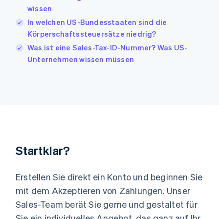
Japan
wissen
日本語
English
In welchen US-Bundesstaaten sind die
Kanada
Körperschaftssteuersätze niedrig?
English
Français
Kroatien
Was ist eine Sales-Tax-ID-Nummer? Was US-
English
Italiano
Unternehmen wissen müssen
Lettland
English
Liechtenstein
Deutsch
English
Litauen
English
Luxemburg
Français
Deutsch
English
Malaysia
Startklar?
English
简体中文
Malta
English
Erstellen Sie direkt ein Konto und beginnen Sie
Mexiko
mit dem Akzeptieren von Zahlungen. Unser
Español
English
Sales-Team berät Sie gerne und gestaltet für
Neuseeland
Sie ein individuelles Angebot, das ganz auf Ihr
English