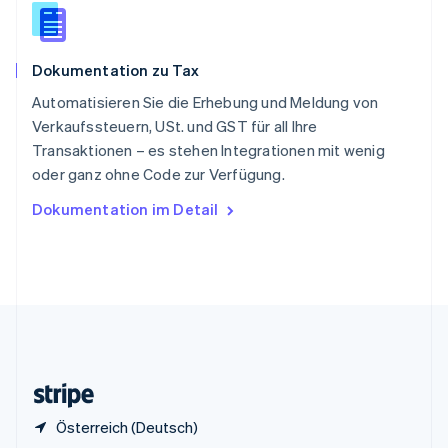
Sonderverwaltungsregion Hongkong,
China
English
简体中文
Dokumentation zu Tax
Spanien
Español
English
Automatisieren Sie die Erhebung und Meldung von
Thailand
Verkaufssteuern, USt. und GST für all Ihre
ไทย
English
Transaktionen – es stehen Integrationen mit wenig
Tschechische Republik
oder ganz ohne Code zur Verfügung.
English
Ungarn
Dokumentation im Detail
English
Vereinigte Arabische Emirate
English
Vereinigte Staaten
English
Español
简体中文
Vereinigtes Königreich
English
Zypern
English
Österreich (Deutsch)