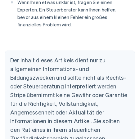
Wenn Ihren etwas unklar ist, fragen Sie einen
Experten. Ein Steuerberater kann Ihnen helfen,
bevor aus einem kleinen Fehler ein großes
finanzielles Problem wird.
Der Inhalt dieses Artikels dient nur zu
allgemeinen Informations- und
Bildungszwecken und sollte nicht als Rechts-
oder Steuerberatung interpretiert werden.
Australien
Stripe übernimmt keine Gewähr oder Garantie
English
für die Richtigkeit, Vollständigkeit,
Belgien
Angemessenheit oder Aktualität der
Nederlands
Français
Deutsch
English
Brasilien
Informationen in diesem Artikel. Sie sollten
Português
English
den Rat eines in Ihrem steuerlichen
Bulgarien
Zuständigkeitsbereich zugelassenen
English