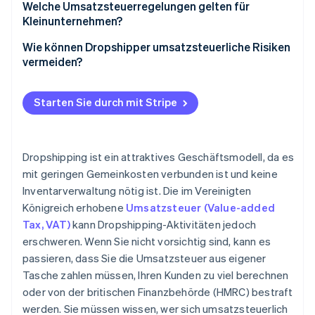
Welche Umsatzsteuerregelungen gelten für
Kleinunternehmen?
Reguläre Umsatzsteuerbuchhaltung
Wie können Dropshipper umsatzsteuerliche Risiken
vermeiden?
Umsatzsteuerpauschalierung
Umsatzsteuerregistrierung
Differenzbesteuerung
Starten Sie durch mit Stripe
Korrekter VAT-Satz
Detaillierte und genaue Aufzeichnungen
Dropshipping ist ein attraktives Geschäftsmodell, da es
Technologielösungen für die
mit geringen Gemeinkosten verbunden ist und keine
Umsatzsteuerbuchhaltung
Inventarverwaltung nötig ist. Die im Vereinigten
Immer informiert bleiben
Königreich erhobene
Umsatzsteuer (Value-added
Tax, VAT)
kann Dropshipping-Aktivitäten jedoch
erschweren. Wenn Sie nicht vorsichtig sind, kann es
passieren, dass Sie die Umsatzsteuer aus eigener
Tasche zahlen müssen, Ihren Kunden zu viel berechnen
oder von der britischen Finanzbehörde (HMRC) bestraft
werden. Sie müssen wissen, wer sich umsatzsteuerlich