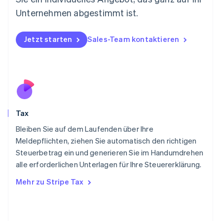
Niederlande
Unternehmen abgestimmt ist.
Nederlands
English
Norwegen
English
Jetzt starten
Sales-Team kontaktieren
Österreich
Deutsch
English
Polen
English
Portugal
Português
English
Rumänien
Tax
English
Schweden
Bleiben Sie auf dem Laufenden über Ihre
Svenska
English
Meldepflichten, ziehen Sie automatisch den richtigen
Schweiz
Steuerbetrag ein und generieren Sie im Handumdrehen
Deutsch
Français
Italiano
English
alle erforderlichen Unterlagen für Ihre Steuererklärung.
Singapur
English
简体中文
Mehr zu Stripe Tax
Slowakei
English
Slowenien
English
Italiano