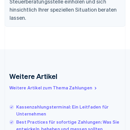
Steuerberatungsstelle einholen und sich
Festlandchina
hinsichtlich Ihrer speziellen Situation beraten
简体中文
English
Finnland
lassen.
English
Svenska
Frankreich
Français
English
Gibraltar
English
Griechenland
English
Indien
English
Weitere Artikel
Irland
English
Italien
Weitere Artikel zum Thema Zahlungen
Italiano
English
Japan
日本語
English
Kassenzahlungsterminal: Ein Leitfaden für
Kanada
Unternehmen
English
Français
Best Practices für sofortige Zahlungen: Was Sie
Kroatien
English
Italiano
entwickeln, beheben und messen sollten