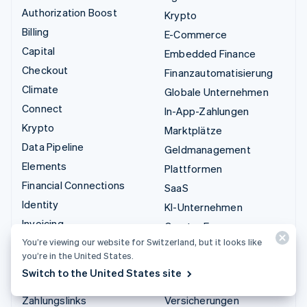
Authorization Boost
Krypto
Billing
E-Commerce
Capital
Embedded Finance
Checkout
Finanzautomatisierung
Climate
Globale Unternehmen
Connect
In-App-Zahlungen
Krypto
Marktplätze
Data Pipeline
Geldmanagement
Elements
Plattformen
Financial Connections
SaaS
Identity
KI-Unternehmen
Invoicing
Creator Economy
Issuing
You’re viewing our website for Switzerland, but it looks like
Gaming
you’re in the United States.
Link
Bewirtung, Reisen und
Switch to the United States site
Managed Payments
Freizeit
Zahlungslinks
Versicherungen