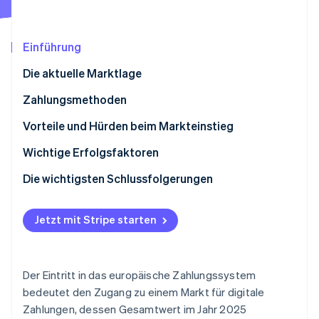
Betrugsprävention
Ecosystem
Atlas
Start-up-Gründung
Partner
Einführung
Stripe App-Marktplatz
Climate
Die aktuelle Marktlage
CO₂-Entnahme
Identity
Zahlungsmethoden
Online-Identitätsprüfung
Derzeitige Nutzung
Vorteile und Hürden beim Markteinstieg
Neue Trends
Steuern
Wichtige Erfolgsfaktoren
Rückbuchungen und Zahlungsanfechtungen
Die wichtigsten Schlussfolgerungen
Stripe-Sessions 2026
Internationale Zahlungen
Kontaktlose Zahlungen annehmen
Erfahren Sie, wie Stripe Lösungen für die Wirtschaft
Jetzt ansehen
Jetzt mit Stripe starten
Sicherheit und Datenschutz
Vereinfachen Sie internationale Zahlungen
Implementieren Sie strenge Sicherheitsmaßnahmen
Der Eintritt in das europäische Zahlungssystem
bedeutet den Zugang zu einem Markt für digitale
Zahlungen, dessen Gesamtwert im Jahr 2025