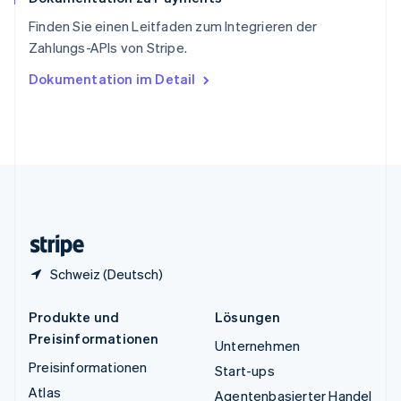
ไทย
English
Finden Sie einen Leitfaden zum Integrieren der
Tschechische Republik
Zahlungs-APIs von Stripe.
English
Ungarn
Dokumentation im Detail
English
Vereinigte Arabische Emirate
English
Vereinigte Staaten
English
Español
简体中文
Vereinigtes Königreich
English
Zypern
English
Schweiz (Deutsch)
Produkte und
Lösungen
Preisinformationen
Unternehmen
Preisinformationen
Start-ups
Atlas
Agentenbasierter Handel