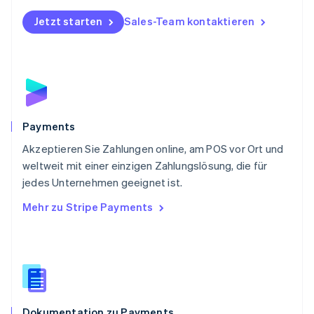
Polen
Jetzt starten
Sales-Team kontaktieren
English
Portugal
Português
English
Rumänien
English
Schweden
Svenska
English
Schweiz
Payments
Deutsch
Français
Italiano
English
Akzeptieren Sie Zahlungen online, am POS vor Ort und
Singapur
English
简体中文
weltweit mit einer einzigen Zahlungslösung, die für
Slowakei
jedes Unternehmen geeignet ist.
English
Mehr zu Stripe Payments
Slowenien
English
Italiano
Sonderverwaltungsregion Hongkong,
China
English
简体中文
Spanien
Español
English
Dokumentation zu Payments
Thailand