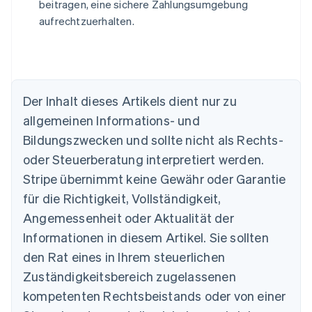
beitragen, eine sichere Zahlungsumgebung
aufrechtzuerhalten.
Der Inhalt dieses Artikels dient nur zu
allgemeinen Informations- und
Australien
Bildungszwecken und sollte nicht als Rechts-
English
Belgien
oder Steuerberatung interpretiert werden.
Nederlands
Français
Deutsch
English
Stripe übernimmt keine Gewähr oder Garantie
Brasilien
für die Richtigkeit, Vollständigkeit,
Português
English
Bulgarien
Angemessenheit oder Aktualität der
English
Informationen in diesem Artikel. Sie sollten
Dänemark
English
den Rat eines in Ihrem steuerlichen
Deutschland
Zuständigkeitsbereich zugelassenen
Deutsch
English
Estland
kompetenten Rechtsbeistands oder von einer
English