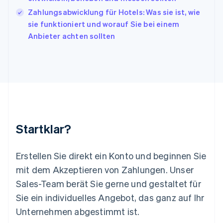
Lettland
Zahlungsabwicklung für Hotels: Was sie ist, wie
English
sie funktioniert und worauf Sie bei einem
Liechtenstein
Anbieter achten sollten
Deutsch
English
Litauen
English
Luxemburg
Français
Deutsch
English
Malaysia
English
简体中文
Malta
English
Startklar?
Mexiko
Español
English
Neuseeland
Erstellen Sie direkt ein Konto und beginnen Sie
English
mit dem Akzeptieren von Zahlungen. Unser
Niederlande
Nederlands
English
Sales-Team berät Sie gerne und gestaltet für
Norwegen
Sie ein individuelles Angebot, das ganz auf Ihr
English
Österreich
Unternehmen abgestimmt ist.
Deutsch
English