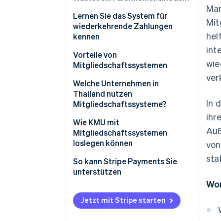
Mar
Lernen Sie das System für
Mit
wiederkehrende Zahlungen
hel
kennen
int
Workflow des Systems für
Vorteile von
wie
wiederkehrende Zahlungen
Mitgliedschaftssystemen
ver
Welche Unternehmen in
Thailand nutzen
In 
Mitgliedschaftssysteme?
ihr
Wie KMU mit
Auß
Mitgliedschaftssystemen
loslegen können
von
sta
Bedürfnisse der Zielgruppe
So kann Stripe Payments Sie
analysieren
unterstützen
Wor
Mitgliedschaftspakete nach
Bedarf gestalten
Jetzt mit Stripe starten
Systemstruktur und