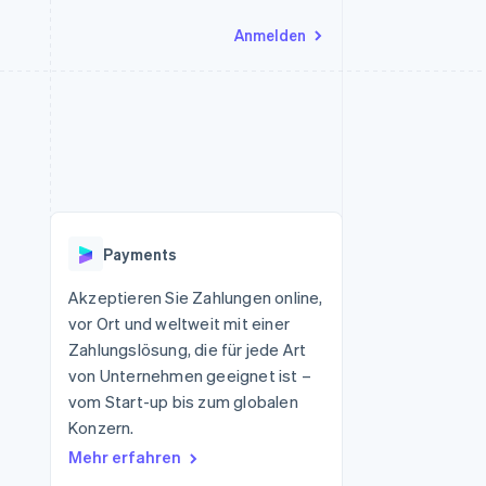
Anmelden
Ressourcen
Ecosystem
Kontakt
nd Marktplätze
Mehr
App-Integrationen
Partner
Sales-Team kontaktieren
Product roadmap
Code-Beispiele
Stripe App-Marktplatz
Partner werden
Ausblick
 Plattformen
Entwickler-Blog
eit
API-Status
Radar
Betrugsprävention
Payments
Atlas
onen
Start-up-Gründung
Akzeptieren Sie Zahlungen online,
vor Ort und weltweit mit einer
Climate
CO₂-Entnahme
Zahlungslösung, die für jede Art
von Unternehmen geeignet ist –
Identity
Online-Identitätsprüfung
vom Start-up bis zum globalen
Konzern.
Mehr erfahren