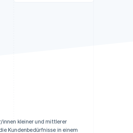
Stripe-Sessions 2026
Erfahren Sie, wie Stripe
Lösungen für die
Wirtschaftsinfrastruktur
für KI aufbaut.
Jetzt ansehen
nnen kleiner und mittlerer
 die Kundenbedürfnisse in einem