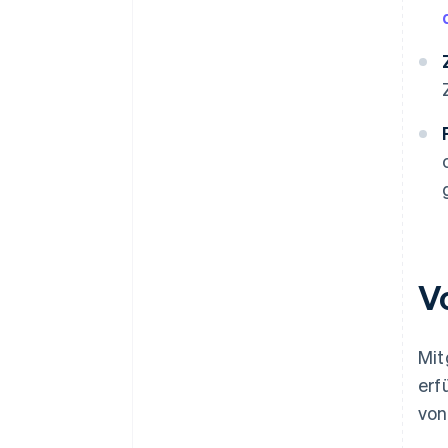
V
Mit
erf
von