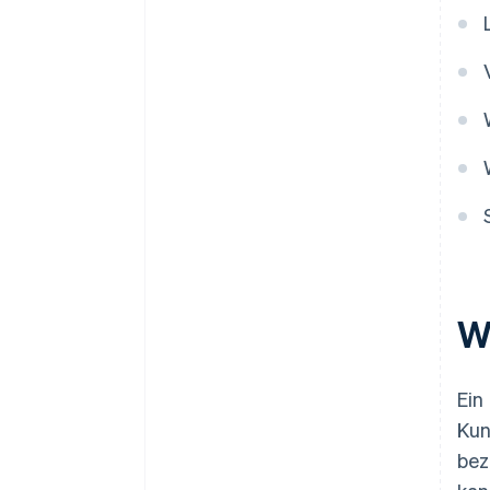
Mitgliedererfahrung planen
Zahlungssystem auswählen
Marketingstrategie entwickeln
und Mitgliedschaftssystem
einführen
Ergebnisse überwachen und
verbessern
W
Ein
Kun
bez