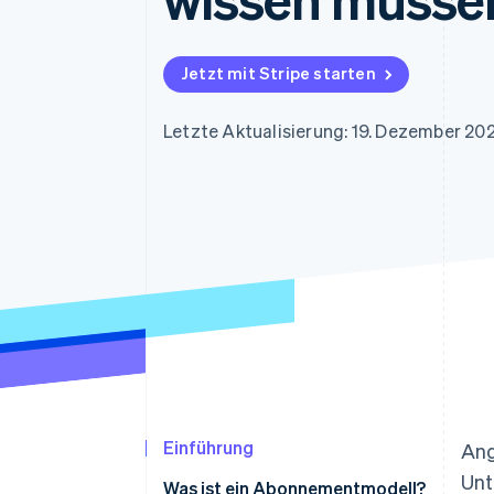
Optimierung der
Datensynchronisier
Autorisierungsraten
Link
Beschleunigter Bezahlvorgang
Jetzt mit Stripe starten
Financial Connections
Verbundene Finanzdaten
Letzte Aktualisierung: 19. Dezember 20
Einführung
Ang
Unt
Was ist ein Abonnementmodell?