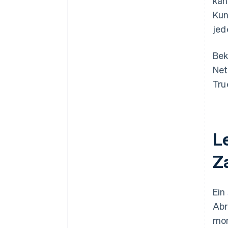
kan
Kun
jed
Bek
Net
Tru
L
Z
Ein
Abr
mon