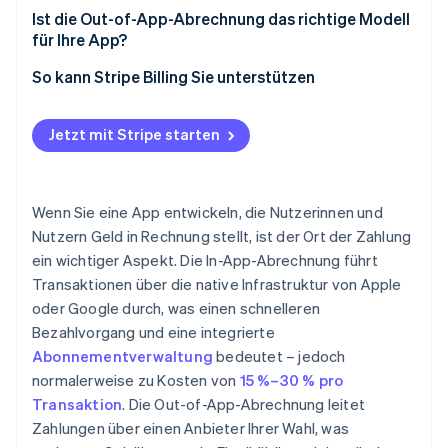
Ist die Out-of-App-Abrechnung das richtige Modell
Reibungsverluste beim Bezahlvorgang
für Ihre App?
Kundendaten
So kann Stripe Billing Sie unterstützen
Abonnementflexibilität
Jetzt mit Stripe starten
Zahlungsabwicklung
Auffindbarkeit
Wenn Sie eine App entwickeln, die Nutzerinnen und
Nutzern Geld in Rechnung stellt, ist der Ort der Zahlung
ein wichtiger Aspekt. Die In-App-Abrechnung führt
Transaktionen über die native Infrastruktur von Apple
oder Google durch, was einen schnelleren
Bezahlvorgang und eine integrierte
Abonnementverwaltung
bedeutet – jedoch
normalerweise zu Kosten von
15 %–30 % pro
Transaktion
. Die Out-of-App-Abrechnung leitet
Zahlungen über einen Anbieter Ihrer Wahl, was