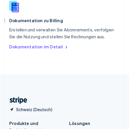
English
简体中文
Spanien
Español
English
Dokumentation zu Billing
Thailand
ไทย
English
Erstellen und verwalten Sie Abonnements, verfolgen
Tschechische Republik
Sie die Nutzung und stellen Sie Rechnungen aus.
English
Ungarn
Dokumentation im Detail
English
Vereinigte Arabische Emirate
English
Vereinigte Staaten
English
Español
简体中文
Vereinigtes Königreich
English
Zypern
English
Schweiz (Deutsch)
Produkte und
Lösungen