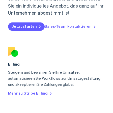
Norwegen
Sie ein individuelles Angebot, das ganz auf Ihr
English
Österreich
Unternehmen abgestimmt ist.
Deutsch
English
Polen
Jetzt starten
Sales-Team kontaktieren
English
Portugal
Português
English
Rumänien
English
Schweden
Svenska
English
Schweiz
Billing
Deutsch
Français
Italiano
English
Steigern und bewahren Sie Ihre Umsätze,
Singapur
English
简体中文
automatisieren Sie Workflows zur Umsatzgestaltung
Slowakei
und akzeptieren Sie Zahlungen global.
English
Mehr zu Stripe Billing
Slowenien
English
Italiano
Sonderverwaltungsregion Hongkong,
China