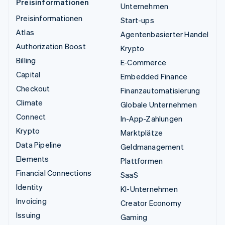
Preisinformationen
Unternehmen
Preisinformationen
Start-ups
Atlas
Agentenbasierter Handel
Authorization Boost
Krypto
Billing
E-Commerce
Capital
Embedded Finance
Checkout
Finanzautomatisierung
Climate
Globale Unternehmen
Connect
In-App-Zahlungen
Krypto
Marktplätze
Data Pipeline
Geldmanagement
Elements
Plattformen
Financial Connections
SaaS
Identity
KI-Unternehmen
Invoicing
Creator Economy
Issuing
Gaming