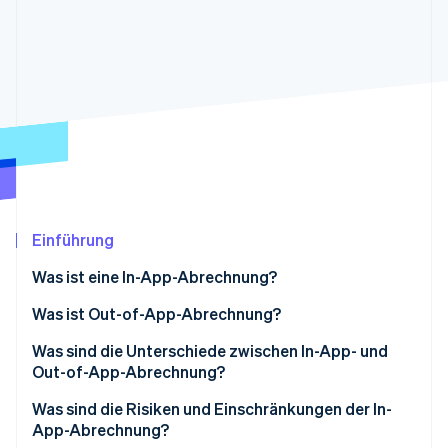
Betrugsprävention
Ecosystem
Atlas
Start-up-Gründung
Partner
Stripe App-Marktplatz
Climate
CO₂-Entnahme
Identity
Online-Identitätsprüfung
Einführung
Stripe-Sessions 2026
Was ist eine In-App-Abrechnung?
Erfahren Sie, wie Stripe Lösungen für die Wirtschaft
Jetzt ansehen
Was ist Out-of-App-Abrechnung?
Was sind die Unterschiede zwischen In-App- und
Out-of-App-Abrechnung?
Umsatzmarge
Was sind die Risiken und Einschränkungen der In-
App-Abrechnung?
Abonnementverwaltung