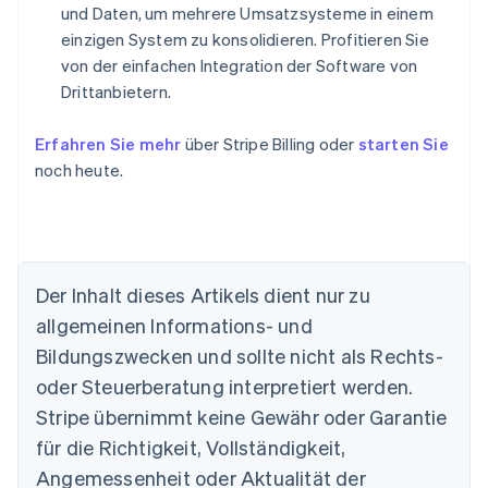
und Daten, um mehrere Umsatzsysteme in einem
einzigen System zu konsolidieren. Profitieren Sie
von der einfachen Integration der Software von
Drittanbietern.
Erfahren Sie mehr
über Stripe Billing oder
starten Sie
noch heute.
Australien
Der Inhalt dieses Artikels dient nur zu
English
Belgien
allgemeinen Informations- und
Nederlands
Français
Deutsch
English
Bildungszwecken und sollte nicht als Rechts-
Brasilien
oder Steuerberatung interpretiert werden.
Português
English
Bulgarien
Stripe übernimmt keine Gewähr oder Garantie
English
für die Richtigkeit, Vollständigkeit,
Dänemark
Angemessenheit oder Aktualität der
English