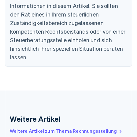
Deutschland
Informationen in diesem Artikel. Sie sollten
Deutsch
English
den Rat eines in Ihrem steuerlichen
Estland
English
Zuständigkeitsbereich zugelassenen
Festlandchina
kompetenten Rechtsbeistands oder von einer
简体中文
English
Finnland
Steuerberatungsstelle einholen und sich
English
Svenska
hinsichtlich Ihrer speziellen Situation beraten
Frankreich
lassen.
Français
English
Gibraltar
English
Griechenland
English
Indien
English
Irland
English
Italien
Weitere Artikel
Italiano
English
Japan
Weitere Artikel zum Thema Rechnungsstellung
日本語
English