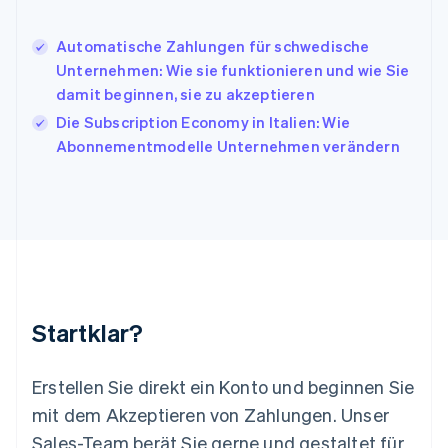
Kanada
English
Français
Automatische Zahlungen für schwedische
Kroatien
English
Italiano
Unternehmen: Wie sie funktionieren und wie Sie
Lettland
damit beginnen, sie zu akzeptieren
English
Die Subscription Economy in Italien: Wie
Liechtenstein
Abonnementmodelle Unternehmen verändern
Deutsch
English
Litauen
English
Luxemburg
Français
Deutsch
English
Malaysia
English
简体中文
Malta
English
Startklar?
Mexiko
Español
English
Neuseeland
Erstellen Sie direkt ein Konto und beginnen Sie
English
mit dem Akzeptieren von Zahlungen. Unser
Niederlande
Nederlands
English
Sales-Team berät Sie gerne und gestaltet für