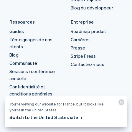
Blog du développeur
Ressources
Entreprise
Guides
Roadmap produit
Témoignages de nos
Carrières
clients
Presse
Blog
Stripe Press
Communauté
Contactez-nous
Sessions : conférence
annuelle
Confidentialité et
conditions générales
Activités interdites ou
You’re viewing our website for France, but it looks like
soumises à conditions
you’re in the United States.
Licences
Switch to the United States site
Plan du site