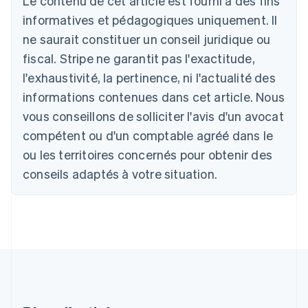
Le contenu de cet article est fourni à des fins
English
informatives et pédagogiques uniquement. Il
Autriche
Deutsch
English
ne saurait constituer un conseil juridique ou
Belgique
fiscal. Stripe ne garantit pas l'exactitude,
Nederlands
Français
Deutsch
English
Brésil
l'exhaustivité, la pertinence, ni l'actualité des
Português
English
informations contenues dans cet article. Nous
Bulgarie
vous conseillons de solliciter l'avis d'un avocat
English
Canada
compétent ou d'un comptable agréé dans le
English
Français
ou les territoires concernés pour obtenir des
Chine continentale
conseils adaptés à votre situation.
简体中文
English
Chypre
English
Croatie
English
Italiano
Danemark
English
Émirats arabes unis
English
Espagne