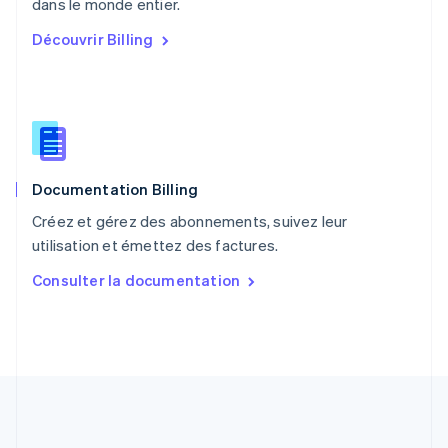
English
dans le monde entier.
Portugal
Découvrir Billing
Português
English
R.A.S. de Hong Kong, Chine
English
简体中文
République tchèque
English
Roumanie
English
Documentation Billing
Royaume-Uni
English
Créez et gérez des abonnements, suivez leur
Singapour
utilisation et émettez des factures.
English
简体中文
Slovaquie
Consulter la documentation
English
Slovénie
English
Italiano
Suède
Svenska
English
Suisse
Deutsch
Français
Italiano
English
Thaïlande