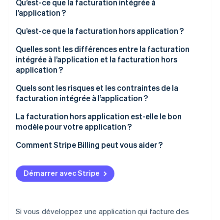
Qu’est-ce que la facturation intégrée à
l’application ?
Qu’est-ce que la facturation hors application ?
Quelles sont les différences entre la facturation
intégrée à l’application et la facturation hors
application ?
Marge sur revenus
Quels sont les risques et les contraintes de la
facturation intégrée à l’application ?
Gestion des abonnements
La facturation hors application est-elle le bon
Obstacles au moment du paiement
modèle pour votre application ?
Données clients
Comment Stripe Billing peut vous aider ?
Flexibilité des abonnements
Démarrer avec Stripe
Règlement des paiements
Découvrabilité
Si vous développez une application qui facture des