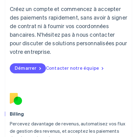
日本語
English
Créez un compte et commencez à accepter
Lettonie
English
des paiements rapidement, sans avoir à signer
Liechtenstein
de contrat ni à fournir vos coordonnées
Deutsch
English
Lituanie
bancaires. N'hésitez pas à nous contacter
English
pour discuter de solutions personnalisées pour
Luxembourg
votre entreprise.
Français
Deutsch
English
Malaisie
English
简体中文
Démarrer
Contacter notre équipe
Malte
English
Mexique
Español
English
Norvège
English
Nouvelle-Zélande
English
Billing
Pays-Bas
Percevez davantage de revenus, automatisez vos flux
Nederlands
English
de gestion des revenus, et acceptez les paiements
Pologne