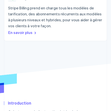
Découvrez les prochaines évolutions
Commerce en ligne
Stripe Billing prend en charge tous les modèles de
Radar
tarification, des abonnements récurrents aux modèles
Prévention de la fraude
à plusieurs niveaux et hybrides, pour vous aider à gérer
Écosystème
Atlas
vos clients à votre façon.
Constitution de start-up
Partenaires
En savoir plus
Climate
Stripe App Marketplace
Élimination du carbone
Identity
Vérification de l'identité
Stripe Sessions 2026
Découvrez comment Stripe construit l’infrastructure écono
Regarder la vidéo
Introduction