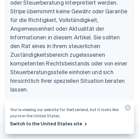
oder Steuerberatung interpretiert werden.
Brasilien
Stripe übernimmt keine Gewähr oder Garantie
Português
English
Bulgarien
für die Richtigkeit, Vollständigkeit,
English
Angemessenheit oder Aktualität der
Dänemark
Informationen in diesem Artikel. Sie sollten
English
Deutschland
den Rat eines in Ihrem steuerlichen
Deutsch
English
Zuständigkeitsbereich zugelassenen
Estland
English
kompetenten Rechtsbeistands oder von einer
Festlandchina
Steuerberatungsstelle einholen und sich
简体中文
English
Finnland
hinsichtlich Ihrer speziellen Situation beraten
English
Svenska
lassen.
Frankreich
Français
English
Gibraltar
You’re viewing our website for Switzerland, but it looks like
English
you’re in the United States.
Griechenland
Switch to the United States site
English
Indien
English