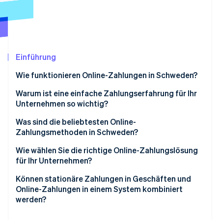
Betrugsprävention
Ecosystem
Atlas
Start-up-Gründung
Partner
Stripe App-Marktplatz
Climate
CO₂-Entnahme
Einführung
Identity
Wie funktionieren Online-Zahlungen in Schweden?
Online-Identitätsprüfung
Digital-natives Kundenverhalten
Warum ist eine einfache Zahlungserfahrung für Ihr
Unternehmen so wichtig?
Breite Verwendung von BankID
Was sind die beliebtesten Online-
PSD2-Anforderungen
Zahlungsmethoden in Schweden?
Stripe-Sessions 2026
Erfahren Sie, wie Stripe Lösungen für die Wirtschaft
Überlegungen zu Währungen
Debitkarten und Kreditkarten
Wie wählen Sie die richtige Online-Zahlungslösung
Jetzt ansehen
für Ihr Unternehmen?
Swish
Unterstützung lokaler Zahlungsmethoden
Können stationäre Zahlungen in Geschäften und
„Jetzt kaufen, später bezahlen“ (BNPL, Buy now, pay
Online-Zahlungen in einem System kombiniert
later)
Einfache Integration und Anpassung
werden?
Digital Wallets
Integrierter Support für Compliance und Sicherheit
Eine einheitliche Übersicht der Transaktionen