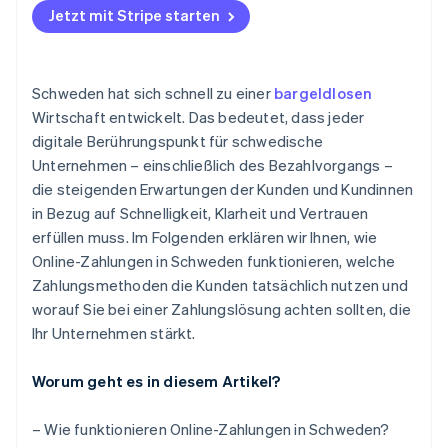
Jetzt mit Stripe starten
Banküberweisungen
Transparente Preisgestaltung, die mit Ihnen skaliert
Konsistente Daten über alle Kanäle hinweg
Grenzüberschreitende Funktionen
Bessere Kundenerfahrung
Schweden hat sich schnell zu einer
bargeldlosen
Sichtbarkeit, Berichterstattung und Kontrolle
Weniger Arbeit für Ihr Team
Wirtschaft entwickelt. Das bedeutet, dass jeder
digitale Berührungspunkt für schwedische
Hilfe bei der Compliance
Unternehmen – einschließlich des Bezahlvorgangs –
die steigenden Erwartungen der Kunden und Kundinnen
in Bezug auf Schnelligkeit, Klarheit und Vertrauen
erfüllen muss. Im Folgenden erklären wir Ihnen, wie
Online-Zahlungen in Schweden funktionieren, welche
Zahlungsmethoden die Kunden tatsächlich nutzen und
worauf Sie bei einer Zahlungslösung achten sollten, die
Ihr Unternehmen stärkt.
Worum geht es in diesem Artikel?
– Wie funktionieren Online-Zahlungen in Schweden?