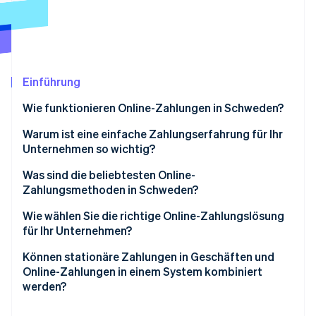
Betrugsprävention
Ecosystem
Atlas
Start-up-Gründung
Partner
Stripe App-Marktplatz
Climate
CO₂-Entnahme
Einführung
Identity
Wie funktionieren Online-Zahlungen in Schweden?
Online-Identitätsprüfung
Digital-natives Kundenverhalten
Warum ist eine einfache Zahlungserfahrung für Ihr
Unternehmen so wichtig?
Breite Verwendung von BankID
Was sind die beliebtesten Online-
PSD2-Anforderungen
Zahlungsmethoden in Schweden?
Stripe-Sessions 2026
Erfahren Sie, wie Stripe Lösungen für die Wirts
Überlegungen zu Währungen
Debitkarten und Kreditkarten
Wie wählen Sie die richtige Online-Zahlungslösung
Jetzt ansehen
für Ihr Unternehmen?
Swish
Unterstützung lokaler Zahlungsmethoden
Können stationäre Zahlungen in Geschäften und
„Jetzt kaufen, später bezahlen“ (BNPL, Buy now, pay
Online-Zahlungen in einem System kombiniert
later)
Einfache Integration und Anpassung
werden?
Digital Wallets
Integrierter Support für Compliance und Sicherheit
Eine einheitliche Übersicht der Transaktionen