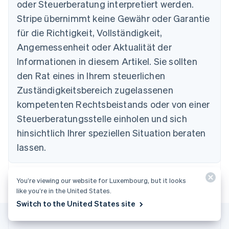
oder Steuerberatung interpretiert werden.
Brasilien
Stripe übernimmt keine Gewähr oder Garantie
Português
English
Bulgarien
für die Richtigkeit, Vollständigkeit,
English
Angemessenheit oder Aktualität der
Dänemark
Informationen in diesem Artikel. Sie sollten
English
Deutschland
den Rat eines in Ihrem steuerlichen
Deutsch
English
Zuständigkeitsbereich zugelassenen
Estland
English
kompetenten Rechtsbeistands oder von einer
Festlandchina
Steuerberatungsstelle einholen und sich
简体中文
English
Finnland
hinsichtlich Ihrer speziellen Situation beraten
English
Svenska
lassen.
Frankreich
Français
English
Gibraltar
You’re viewing our website for Luxembourg, but it looks
English
like you’re in the United States.
Griechenland
Switch to the United States site
English
Indien
English