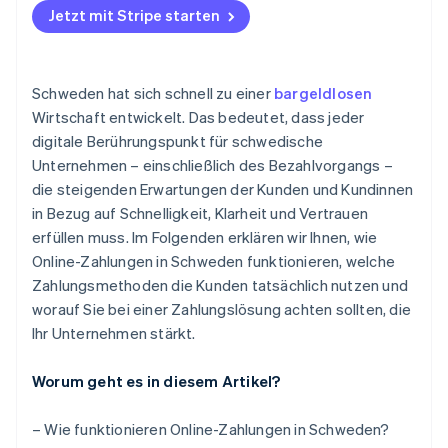
Jetzt mit Stripe starten
Banküberweisungen
Transparente Preisgestaltung, die mit Ihnen skaliert
Konsistente Daten über alle Kanäle hinweg
Grenzüberschreitende Funktionen
Bessere Kundenerfahrung
Schweden hat sich schnell zu einer
bargeldlosen
Sichtbarkeit, Berichterstattung und Kontrolle
Weniger Arbeit für Ihr Team
Wirtschaft entwickelt. Das bedeutet, dass jeder
digitale Berührungspunkt für schwedische
Hilfe bei der Compliance
Unternehmen – einschließlich des Bezahlvorgangs –
die steigenden Erwartungen der Kunden und Kundinnen
in Bezug auf Schnelligkeit, Klarheit und Vertrauen
erfüllen muss. Im Folgenden erklären wir Ihnen, wie
Online-Zahlungen in Schweden funktionieren, welche
Zahlungsmethoden die Kunden tatsächlich nutzen und
worauf Sie bei einer Zahlungslösung achten sollten, die
Ihr Unternehmen stärkt.
Worum geht es in diesem Artikel?
– Wie funktionieren Online-Zahlungen in Schweden?