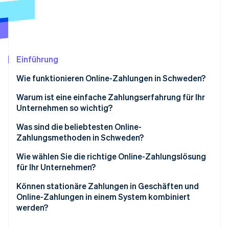
Betrugsprävention
Ecosystem
Atlas
Start-up-Gründung
Partner
Stripe App-Marktplatz
Climate
CO₂-Entnahme
Einführung
Identity
Wie funktionieren Online-Zahlungen in Schweden?
Online-Identitätsprüfung
Digital-natives Kundenverhalten
Warum ist eine einfache Zahlungserfahrung für Ihr
Unternehmen so wichtig?
Breite Verwendung von BankID
Was sind die beliebtesten Online-
PSD2-Anforderungen
Zahlungsmethoden in Schweden?
Stripe-Sessions 2026
Erfahren Sie, wie Stripe Lösungen für die Wirts
Überlegungen zu Währungen
Debitkarten und Kreditkarten
Wie wählen Sie die richtige Online-Zahlungslösung
Jetzt ansehen
für Ihr Unternehmen?
Swish
Unterstützung lokaler Zahlungsmethoden
Können stationäre Zahlungen in Geschäften und
„Jetzt kaufen, später bezahlen“ (BNPL, Buy now, pay
Online-Zahlungen in einem System kombiniert
later)
Einfache Integration und Anpassung
werden?
Digital Wallets
Integrierter Support für Compliance und Sicherheit
Eine einheitliche Übersicht der Transaktionen