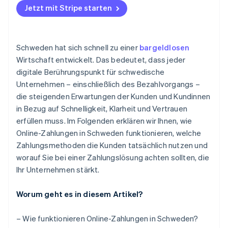
Jetzt mit Stripe starten
Banküberweisungen
Transparente Preisgestaltung, die mit Ihnen skaliert
Konsistente Daten über alle Kanäle hinweg
Grenzüberschreitende Funktionen
Bessere Kundenerfahrung
Schweden hat sich schnell zu einer
bargeldlosen
Sichtbarkeit, Berichterstattung und Kontrolle
Weniger Arbeit für Ihr Team
Wirtschaft entwickelt. Das bedeutet, dass jeder
digitale Berührungspunkt für schwedische
Hilfe bei der Compliance
Unternehmen – einschließlich des Bezahlvorgangs –
die steigenden Erwartungen der Kunden und Kundinnen
in Bezug auf Schnelligkeit, Klarheit und Vertrauen
erfüllen muss. Im Folgenden erklären wir Ihnen, wie
Online-Zahlungen in Schweden funktionieren, welche
Zahlungsmethoden die Kunden tatsächlich nutzen und
worauf Sie bei einer Zahlungslösung achten sollten, die
Ihr Unternehmen stärkt.
Worum geht es in diesem Artikel?
– Wie funktionieren Online-Zahlungen in Schweden?