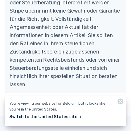
oder Steuerberatung interpretiert werden.
Brasilien
Stripe übernimmt keine Gewähr oder Garantie
Português
English
Bulgarien
für die Richtigkeit, Vollständigkeit,
English
Angemessenheit oder Aktualität der
Dänemark
Informationen in diesem Artikel. Sie sollten
English
Deutschland
den Rat eines in Ihrem steuerlichen
Deutsch
English
Zuständigkeitsbereich zugelassenen
Estland
English
kompetenten Rechtsbeistands oder von einer
Festlandchina
Steuerberatungsstelle einholen und sich
简体中文
English
Finnland
hinsichtlich Ihrer speziellen Situation beraten
English
Svenska
lassen.
Frankreich
Français
English
Gibraltar
You’re viewing our website for Belgium, but it looks like
English
you’re in the United States.
Griechenland
Switch to the United States site
English
Indien
English