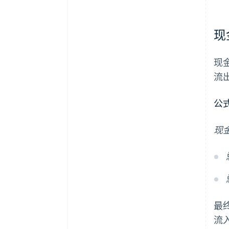
现
现
流
公
现金
最
流