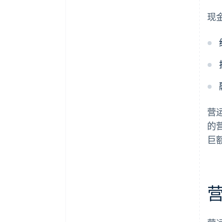
现
营
的
巨