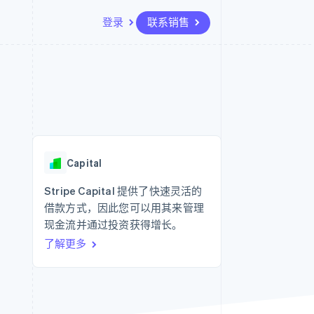
登录
联系销售
资源
生态系统
联系
场
更多
应用集成
合作伙伴
联系销售
Product roadmap
代码示例
Stripe App Marketplace
成为合作伙伴
了解未来规划
开发者博客
API 状态
Radar
欺诈防范
Capital
Atlas
初创企业注册
Stripe Capital 提供了快速灵活的
借款方式，因此您可以用其来管理
Climate
碳移除
现金流并通过投资获得增长。
了解更多