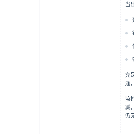
当
充
通
监
减
仍