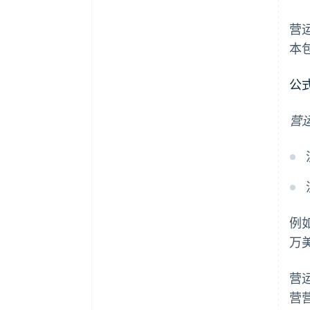
营
本
公
营运
例
万
营
营