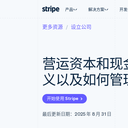
产品
解决方案
开发
更多资源
设立公司
按企业阶段
文档
学习
按应用场
支持
支付
营收
大型企业
Stripe 文档
博客
智能体
获取支
Payments
Billing
初创企业
API 参考文档
客户案例
加密货
托管支
在线支付
经常性收入
库与 SDK
指南
电子商
专业服
Payment links
Metronome
Stripe Apps
营运资本和现
嵌入式
无代码支付
按用量计费
财务自
Checkout
Subscriptions
全球化
预构建支付界面
订阅管理
应用内
义以及如何管
Elements
Invoicing
交易市
灵活的 UI 组件
一次性或定期账单
资金管
Payment methods
Tax
平台
接入 125+ 种支付方式
销售税和增值税自动
SaaS
Authorization Boost
Revenue Recogniti
开始使用 Stripe
支付成功率优化
会计自动化
Link
Stripe Sigma
加速结账
自定义报告
最后更新日期：2025 年 8 月 31 日
Data Pipeline
数据同步