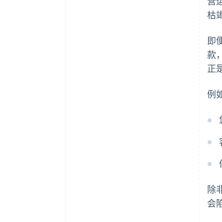
营
枯
即
款
正
例
除
会