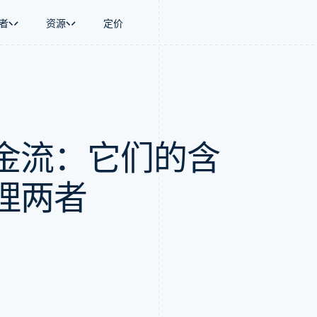
者
资源
定价
景
指南
按行业
公司
资金管理
平台和交易市
商务
持
接受线上付款
AI 企业
产品路线图
Global Payouts
Connect
币
持方案
实施预置结账流程
创作者经济
Sessions 年度大会
向第三方打款
平台支付
务
务
构建平台或交易市场
游戏
招聘
金流：它们的含
金融
管理订阅
酒店、旅游与休闲
资讯中心
动化
提供按用量计费
保险
Stripe Press
企业
发行稳定币支持的支付卡
媒体与娱乐
支付
通过智能体配置和管理服务
非营利组织
理两者
场
专业服务
理
公共部门
零售
化
on