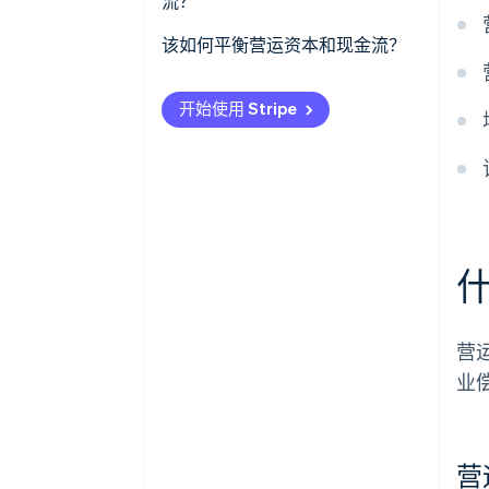
流？
收紧库存
该如何平衡营运资本和现金流？
用心管理应付账款
保持营运资本充足但高效
保持适当规模的现金储备金
开始使用 Stripe
确保您的现金流保持正值
使用加速资金流动的工具
利用营运资本从战略上支持业务
增长
监控指标和模式
在合理的情况下使用融资
把多余的现金流用于运作
营
业
营