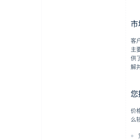
市
客
主
供
解
您
价
么