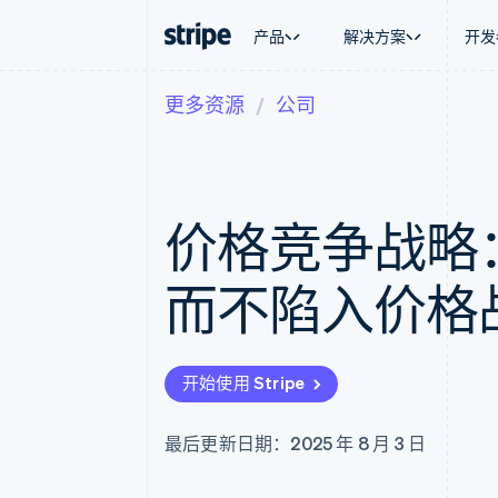
产品
解决方案
开发
更多资源
公司
按企业阶段
文档
学习
按应用场
支持
支付
营收
大型企业
Stripe 文档
博客
智能体
获取支
Payments
Billing
初创企业
API 参考文档
客户案例
加密货
托管支
在线支付
经常性收入
库与 SDK
指南
电子商
专业服
Payment links
Metronome
Stripe Apps
价格竞争战略
嵌入式
无代码支付
按用量计费
财务自
Checkout
Subscriptions
全球化
预构建支付界面
订阅管理
应用内
而不陷入价格
Elements
Invoicing
交易市
灵活的 UI 组件
一次性或定期账单
资金管
Payment methods
Tax
平台
接入 125+ 种支付方式
销售税和增值税自动
SaaS
Authorization Boost
Revenue Recogniti
开始使用 Stripe
支付成功率优化
会计自动化
Link
Stripe Sigma
加速结账
自定义报告
最后更新日期：2025 年 8 月 3 日
Data Pipeline
数据同步