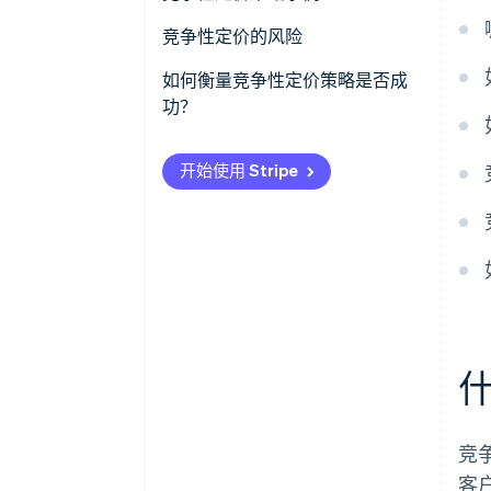
比较价值
研究市场背景
价格匹配
竞争性定价的风险
勾勒市场格局
明确您的定价需要实现的目标
渗透定价
价格战
如何衡量竞争性定价策略是否成
功？
持续监测
决定如何定位自己
溢价定价
不可持续的利润率
销售额和市场份额
在压力出现之前设定底线
捆绑
声誉受损
开始使用 Stripe
利润率
确保您的整个团队都参与其中
批量折扣
难以提价
客户获取和留存
监测并根据需要进行调节
动态定价
过分关注竞争对手
交易赢率
定价透明
客户反馈和情绪
竞争对手的回应
定价指数
竞
客