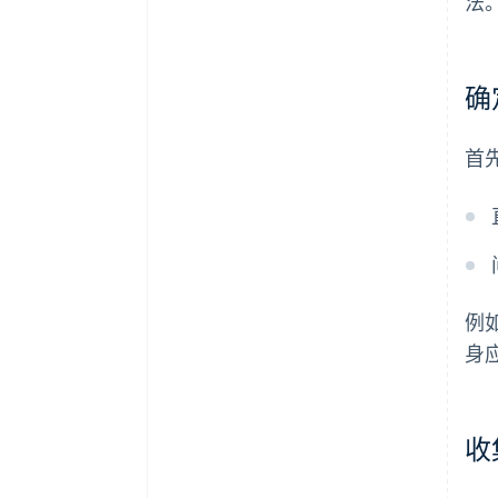
法
确
首
例
身
收