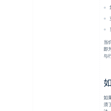
当
即
与
如
须