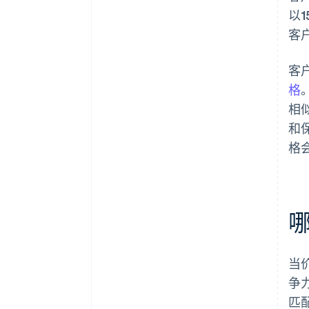
以
客
客
格
相
和
格
当
争
匹