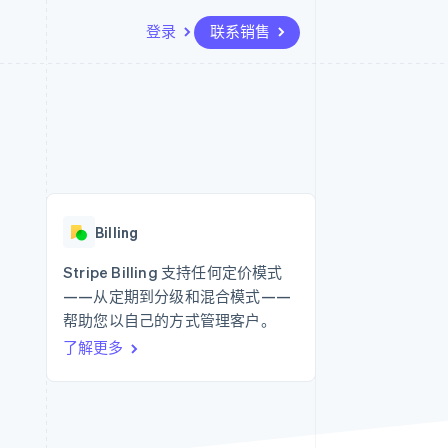
登录
联系销售
资源
生态系统
联系
场
更多
应用集成
合作伙伴
联系销售
Product roadmap
代码示例
Stripe App Marketplace
成为合作伙伴
了解未来规划
开发者博客
API 状态
Radar
欺诈防范
Billing
Atlas
初创企业注册
Stripe Billing 支持任何定价模式
——从定期到分级和混合模式——
Climate
碳移除
帮助您以自己的方式管理客户。
了解更多