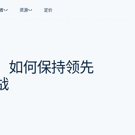
者
资源
定价
景
指南
按行业
公司
资金管理
平台和交易市
商务
持
接受线上付款
AI 企业
产品路线图
Global Payouts
Connect
币
持方案
实施预置结账流程
创作者经济
Sessions 年度大会
向第三方打款
平台支付
务
务
构建平台或交易市场
游戏
招聘
：如何保持领先
金融
管理订阅
酒店、旅游与休闲
资讯中心
动化
提供按用量计费
保险
Stripe Press
企业
发行稳定币支持的支付卡
媒体与娱乐
支付
通过智能体配置和管理服务
非营利组织
战
场
专业服务
理
公共部门
零售
化
on