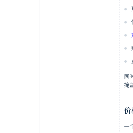
同
掩
价
一