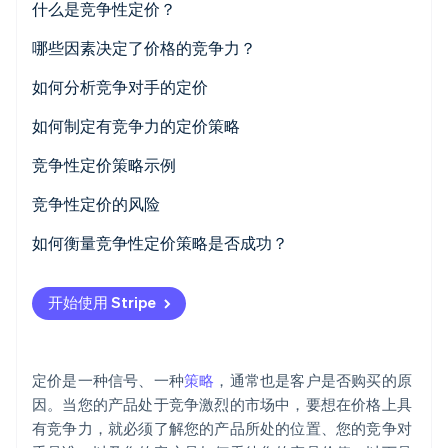
什么是竞争性定价？
Stripe Sessions 2026
哪些因素决定了价格的竞争力？
了解 Stripe 如何为 AI 构建经济基础设施。
立即观看
市场锚定的价格预期
如何分析竞争对手的定价
您提供的价值与他人相比如何
确定您的竞争对手范围
如何制定有竞争力的定价策略
价格是否支持您的利润率
收集数据
了解您的数据
竞争性定价策略示例
比较价值
研究市场背景
价格匹配
竞争性定价的风险
勾勒市场格局
明确您的定价需要实现的目标
渗透定价
价格战
如何衡量竞争性定价策略是否成功？
持续监测
决定如何定位自己
溢价定价
不可持续的利润率
销售额和市场份额
开始使用 Stripe
在压力出现之前设定底线
捆绑
声誉受损
利润率
确保您的整个团队都参与其中
批量折扣
难以提价
客户获取和留存
定价是一种信号、一种
策略
，通常也是客户是否购买的原
监测并根据需要进行调节
动态定价
过分关注竞争对手
交易赢率
因。当您的产品处于竞争激烈的市场中，要想在价格上具
有竞争力，就必须了解您的产品所处的位置、您的竞争对
定价透明
客户反馈和情绪