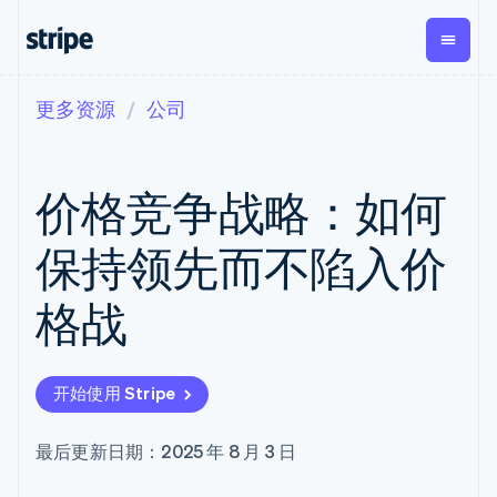
更多资源
公司
按企业阶段
文档
学习
支付
营收
资金管
平台
理
易市
大型企业
Stripe 文档
博客
Payments
Billing
初创企业
API 参考文档
客户案例
价格竞争战略：如何
在线支付
经常性收入
Global
Conn
库与 SDK
指南
Payment links
Metronome
Payouts
Stripe Apps
按用量计费
平台
保持领先而不陷入价
无代码支付
Subscriptions
向第三
按应用场景
Checkout
方打款
支持
预构建支付界
订阅管理
Crypto
格战
指南
智能体商务
面
Invoicing
钱包、
加密货币
获取支持
一次性或定期
Elements
稳定币
电子商务
接受线上付款
托管支持方案
灵活的 UI 组件
账单
发行和
嵌入式金融
实施预置结账流程
专业服务
Payment
Tax
发卡基
开始使用 Stripe
财务自动化
构建平台或交易市场
methods
销售税和增值
础设施
全球化企业
管理订阅
接入 125+ 种支
税自动化
应用内支付
提供按用量计费
付方式
Revenue
最后更新日期：2025 年 8 月 3 日
交易市场
发行稳定币支持的支付卡
Terminal
Recognition
公司
资金管理
通过智能体配置和管理服
线下支付
会计自动化
平台
务