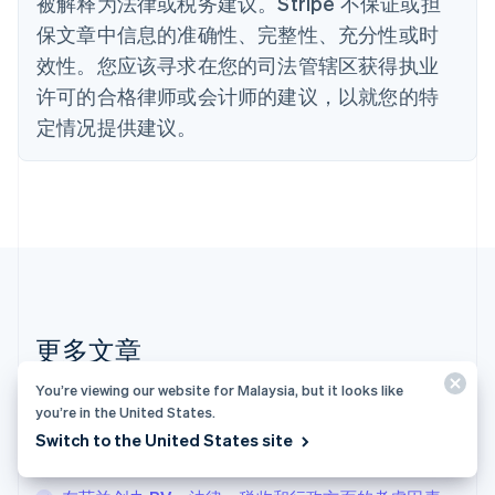
被解释为法律或税务建议。Stripe 不保证或担
English
保文章中信息的准确性、完整性、充分性或时
德国
效性。您应该寻求在您的司法管辖区获得执业
Deutsch
English
法国
许可的合格律师或会计师的建议，以就您的特
Français
English
定情况提供建议。
芬兰
English
Svenska
荷兰
Nederlands
English
加拿大
English
Français
捷克
English
克罗地亚
English
Italiano
更多文章
拉脱维亚
English
You’re viewing our website for Malaysia, but it looks like
查看所有“公司”相关文章
立陶宛
you’re in the United States.
English
Switch to the United States site
列支敦士登
德国的开放式银行：商家须知
Deutsch
English
卢森堡