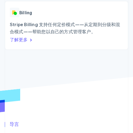
Authorization
Stripe Sigma
产品路线图
SaaS
Boost
自定义报告
Sessions 年度大会
支付成功率优
Data Pipeline
Billing
招聘
化
数据同步
资讯中心
Link
资源
Stripe Billing 支持任何定价模式——从定期到分级和混
Stripe Press
加速结账
按行业
合模式——帮助您以自己的方式管理客户。
应用集成
了解更多
AI 企业
代码示例
创作者经济
开发者博客
联系
游戏
API 状态
更多
酒店、旅游与休闲
联系销售
Product roadmap
保险
成为合作伙伴
了解未来规划
媒体与娱乐
非营利组织
Radar
专业服务
欺诈防范
公共部门
Atlas
零售
初创企业注册
Climate
碳移除
生态系统
合作伙伴
导言
Stripe App Marketplace