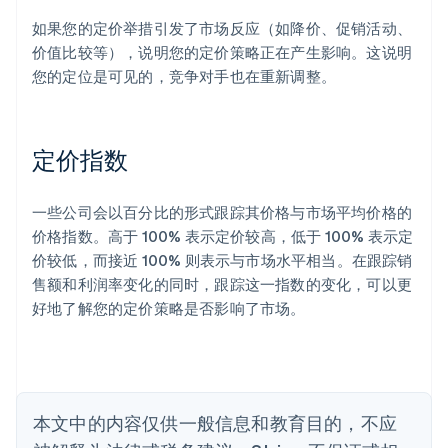
如果您的定价举措引发了市场反应（如降价、促销活动、
价值比较等），说明您的定价策略正在产生影响。这说明
您的定位是可见的，竞争对手也在重新调整。
阿联酋
English
爱尔兰
English
定价指数
爱沙尼亚
English
奥地利
一些公司会以百分比的形式跟踪其价格与市场平均价格的
Deutsch
English
价格指数。高于 100% 表示定价较高，低于 100% 表示定
澳大利亚
价较低，而接近 100% 则表示与市场水平相当。在跟踪销
English
巴西
售额和利润率变化的同时，跟踪这一指数的变化，可以更
Português
English
好地了解您的定价策略是否影响了市场。
保加利亚
English
比利时
Nederlands
Français
Deutsch
English
波兰
本文中的内容仅供一般信息和教育目的，不应
English
丹麦