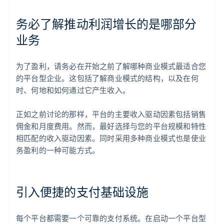
务必了解推动利润增长的是哪部分
业务
为了盈利，请务必在开始之前了解哪种商业模式最适合您
的平台型企业。这包括了解商业模式的结构，以及在何
时、何地和如何通过它产生收入。
正如之前讨论的那样，平台的主要收入驱动因素包括销售
佣金和月度费用。然而，最好选择与您的平台规模和特性
相匹配的收入驱动因素。同时采用多种商业模式也是使业
务盈利的一种可能方式。
引入便捷的支付基础设施
每个平台都需要一个可靠的支付系统。在启动一个平台型