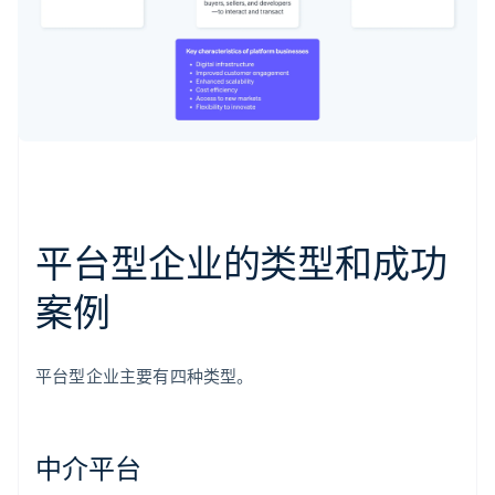
平台型企业的类型和成功
案例
平台型企业主要有四种类型。
中介平台