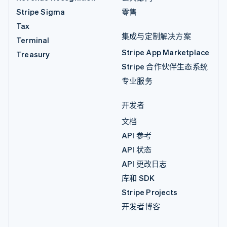
Stripe Sigma
零售
Tax
集成与定制解决方案
Terminal
Stripe App Marketplace
Treasury
Stripe 合作伙伴生态系统
专业服务
开发者
文档
API 参考
API 状态
API 更改日志
库和 SDK
Stripe Projects
开发者博客