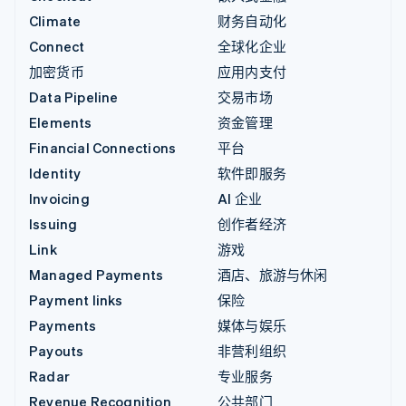
Climate
财务自动化
Connect
全球化企业
加密货币
应用内支付
Data Pipeline
交易市场
Elements
资金管理
Financial Connections
平台
Identity
软件即服务
Invoicing
AI 企业
Issuing
创作者经济
Link
游戏
Managed Payments
酒店、旅游与休闲
Payment links
保险
Payments
媒体与娱乐
Payouts
非营利组织
Radar
专业服务
Revenue Recognition
公共部门