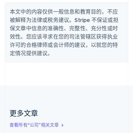
English
丹麦
本文中的内容仅供一般信息和教育目的，不应
English
被解释为法律或税务建议。Stripe 不保证或担
德国
保文章中信息的准确性、完整性、充分性或时
Deutsch
English
法国
效性。您应该寻求在您的司法管辖区获得执业
Français
English
许可的合格律师或会计师的建议，以就您的特
芬兰
定情况提供建议。
English
Svenska
荷兰
Nederlands
English
加拿大
English
Français
捷克
English
克罗地亚
English
Italiano
拉脱维亚
更多文章
English
立陶宛
查看所有“公司”相关文章
English
列支敦士登