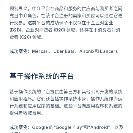
顾名思义，中介平台在商品和服务的供应商与购买者之间
充当中介角色。在该平台注册的卖家和买家可以通过它进
行交易。这类平台的成功例子不仅存在于企业对企业
(B2B)、企业对消费者 (B2C) 领域，还存在于消费者对消
费者 (C2C) 领域。
成功案例：
Mercari、Uber Eats、Airbnb 和 Lancers
基于操作系统的平台
基于操作系统的平台提供由第三方和其他公司开发的系统
和应用程序。它们还包括操作系统本身，操作系统作为运
行系统和应用程序的基础。这些平台向应用程序和系统的
提供者收取费用。
成功案例：
Google 的“Google Play”和“Android”，以及