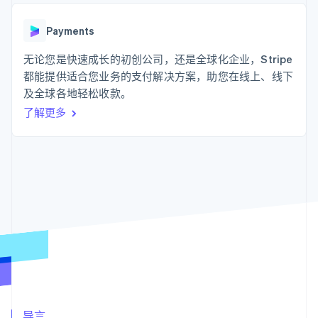
支付成功率优
Stripe Sigma
产品路线图
SaaS
化
自定义报告
Sessions 年度大会
Link
Data Pipeline
Payments
招聘
加速结账
数据同步
资讯中心
资源
无论您是快速成长的初创公司，还是全球化企业，Stripe
Stripe Press
按行业
都能提供适合您业务的支付解决方案，助您在线上、线下
应用集成
及全球各地轻松收款。
AI 企业
代码示例
更多
创作者经济
开发者博客
联系
了解更多
Product roadmap
游戏
API 状态
了解未来规划
酒店、旅游与休闲
联系销售
保险
Radar
成为合作伙伴
媒体与娱乐
欺诈防范
非营利组织
Atlas
专业服务
初创企业注册
公共部门
零售
Climate
碳移除
生态系统
合作伙伴
Stripe App Marketplace
Stripe Sessions 2026
导言