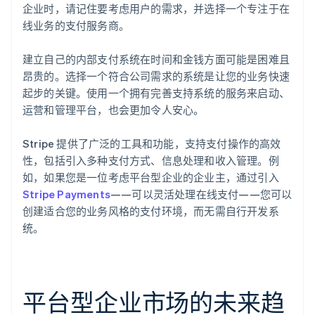
企业时，请记住要考虑用户的需求，并选择一个专注于在
线业务的支付服务商。
建立自己的内部支付系统在时间和金钱方面可能是困难且
昂贵的。选择一个符合公司需求的系统是让您的业务快速
起步的关键。使用一个拥有完善支持系统的服务来启动、
运营和管理平台，也会更加令人安心。
Stripe 提供了广泛的工具和功能，支持支付操作的高效
性，包括引入多种支付方式、信息处理和收入管理。例
如，如果您是一位考虑平台型企业的企业主，通过引入
Stripe Payments
——可以灵活处理在线支付——您可以
创建适合您的业务风格的支付环境，而无需自行开发系
统。
平台型企业市场的未来趋