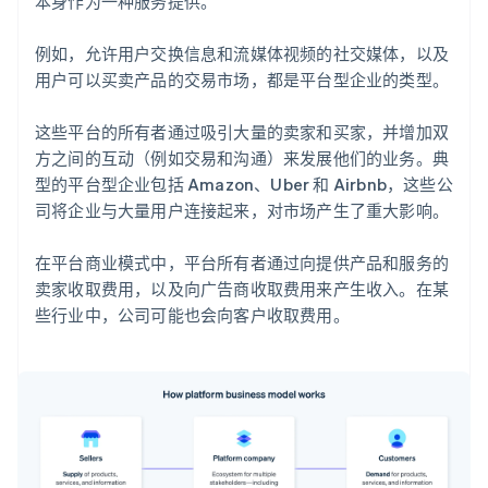
本身作为一种服务提供。
例如，允许用户交换信息和流媒体视频的社交媒体，以及
用户可以买卖产品的交易市场，都是平台型企业的类型。
这些平台的所有者通过吸引大量的卖家和买家，并增加双
方之间的互动（例如交易和沟通）来发展他们的业务。典
型的平台型企业包括 Amazon、Uber 和 Airbnb，这些公
司将企业与大量用户连接起来，对市场产生了重大影响。
在平台商业模式中，平台所有者通过向提供产品和服务的
卖家收取费用，以及向广告商收取费用来产生收入。在某
些行业中，公司可能也会向客户收取费用。