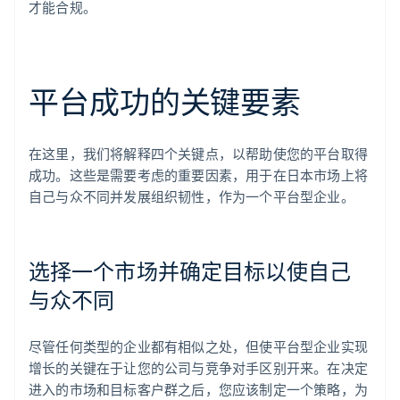
才能合规。
平台成功的关键要素
在这里，我们将解释四个关键点，以帮助使您的平台取得
成功。这些是需要考虑的重要因素，用于在日本市场上将
自己与众不同并发展组织韧性，作为一个平台型企业。
选择一个市场并确定目标以使自己
与众不同
尽管任何类型的企业都有相似之处，但使平台型企业实现
增长的关键在于让您的公司与竞争对手区别开来。在决定
进入的市场和目标客户群之后，您应该制定一个策略，为