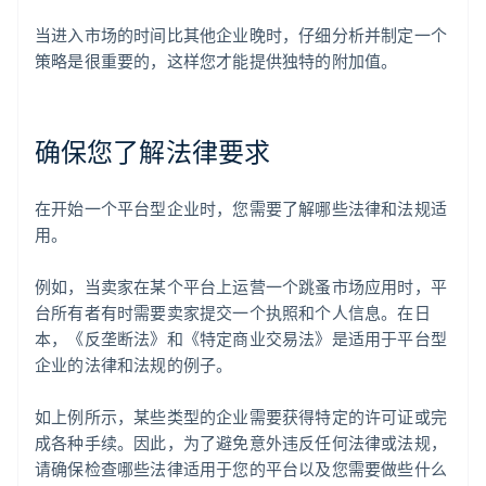
当进入市场的时间比其他企业晚时，仔细分析并制定一个
策略是很重要的，这样您才能提供独特的附加值。
确保您了解法律要求
在开始一个平台型企业时，您需要了解哪些法律和法规适
用。
例如，当卖家在某个平台上运营一个跳蚤市场应用时，平
台所有者有时需要卖家提交一个执照和个人信息。在日
本，《反垄断法》和《特定商业交易法》是适用于平台型
企业的法律和法规的例子。
如上例所示，某些类型的企业需要获得特定的许可证或完
成各种手续。因此，为了避免意外违反任何法律或法规，
请确保检查哪些法律适用于您的平台以及您需要做些什么