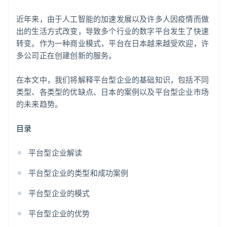
近年来，由于人工智能的加速发展以及许多人因疫情而做
出的生活方式改变，导致多个行业的数字平台发生了快速
转变。作为一种商业模式，平台在日本越来越受欢迎，许
多公司正在创建创新的服务。
在本文中，我们将解释平台型企业的基础知识，包括不同
类型、各类型的优缺点、日本的案例以及平台型企业市场
的未来趋势。
目录
平台型企业解读
平台型企业的类型和成功案例
平台型企业的模式
平台型企业的优势