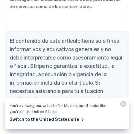
de servicios como de los consumidores.
Alemania
Deutsch
English
Australia
English
El contenido de este artículo tiene solo fines
Austria
informativos y educativos generales y no
Deutsch
English
Bélgica
debe interpretarse como asesoramiento legal
Nederlands
Français
Deutsch
English
o fiscal. Stripe no garantiza la exactitud, la
Brasil
integridad, adecuación o vigencia de la
Português
English
Bulgaria
información incluida en el artículo. Si
English
necesitas asistencia para tu situación
Canadá
English
Français
particular, te recomendamos consultar a un
China continental
You’re viewing our website for Mexico, but it looks like
abogado o un contador competente con
简体中文
English
you’re in the United States.
Chipre
licencia para ejercer en tu jurisdicción.
Switch to the United States site
English
Croacia
English
Italiano