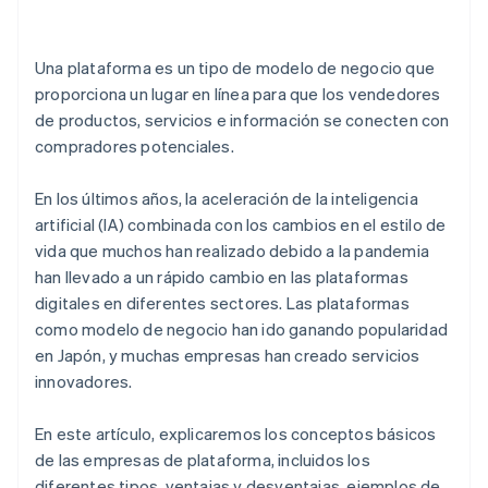
plataforma son relativamente bajos.
Asegúrate de saber qué partes del negocio
impulsan tus ganancias
La calidad y la comodidad mejoran a medida que
Una plataforma es un tipo de modelo de negocio que
aumenta la cantidad de usuarios
Introduce una infraestructura de pagos
proporciona un lugar en línea para que los vendedores
conveniente
de productos, servicios e información se conecten con
Acceso a big data
compradores potenciales.
En los últimos años, la aceleración de la inteligencia
artificial (IA) combinada con los cambios en el estilo de
vida que muchos han realizado debido a la pandemia
han llevado a un rápido cambio en las plataformas
digitales en diferentes sectores. Las plataformas
como modelo de negocio han ido ganando popularidad
en Japón, y muchas empresas han creado servicios
innovadores.
En este artículo, explicaremos los conceptos básicos
de las empresas de plataforma, incluidos los
diferentes tipos, ventajas y desventajas, ejemplos de