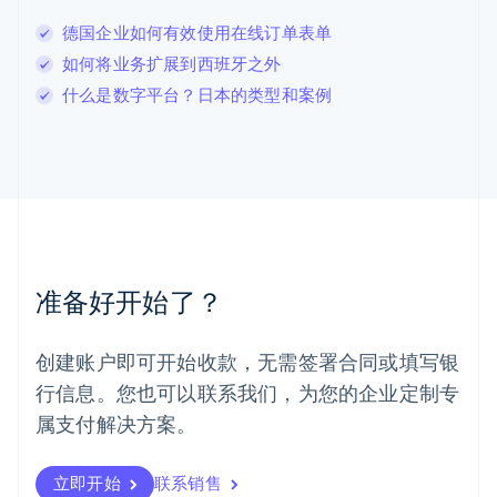
Deutsch
English
卢森堡
德国企业如何有效使用在线订单表单
Français
Deutsch
English
如何将业务扩展到西班牙之外
罗马尼亚
什么是数字平台？日本的类型和案例
English
马尔他
English
马来西亚
English
简体中文
美国
English
Español
简体中文
墨西哥
Español
English
准备好开始了？
挪威
English
葡萄牙
创建账户即可开始收款，无需签署合同或填写银
Português
English
行信息。您也可以联系我们，为您的企业定制专
日本
日本語
English
属支付解决方案。
瑞典
Svenska
English
瑞士
立即开始
联系销售