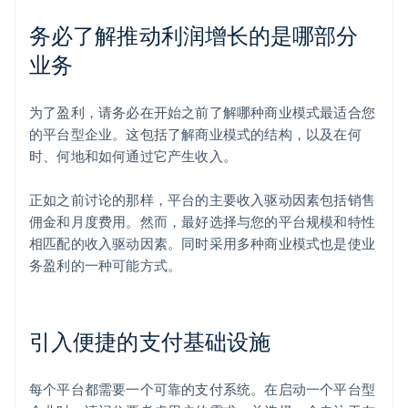
务必了解推动利润增长的是哪部分
业务
为了盈利，请务必在开始之前了解哪种商业模式最适合您
的平台型企业。这包括了解商业模式的结构，以及在何
时、何地和如何通过它产生收入。
正如之前讨论的那样，平台的主要收入驱动因素包括销售
佣金和月度费用。然而，最好选择与您的平台规模和特性
相匹配的收入驱动因素。同时采用多种商业模式也是使业
务盈利的一种可能方式。
引入便捷的支付基础设施
每个平台都需要一个可靠的支付系统。在启动一个平台型