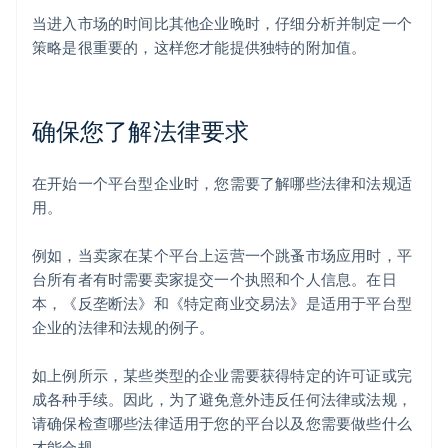
当进入市场的时间比其他企业晚时，仔细分析并制定一个
策略是很重要的，这样您才能提供独特的附加值。
确保您了解法律要求
在开始一个平台型企业时，您需要了解哪些法律和法规适
用。
例如，当卖家在某个平台上运营一个跳蚤市场应用时，平
台所有者有时需要卖家提交一个执照和个人信息。在日
本，《反垄断法》和《特定商业交易法》是适用于平台型
企业的法律和法规的例子。
如上例所示，某些类型的企业需要获得特定的许可证或完
成各种手续。因此，为了避免意外违反任何法律或法规，
请确保检查哪些法律适用于您的平台以及您需要做些什么
才能合规。