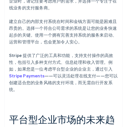
企业时，请记住要考虑用户的需求，并选择一个专注于在
线业务的支付服务商。
建立自己的内部支付系统在时间和金钱方面可能是困难且
昂贵的。选择一个符合公司需求的系统是让您的业务快速
起步的关键。使用一个拥有完善支持系统的服务来启动、
运营和管理平台，也会更加令人安心。
Stripe 提供了广泛的工具和功能，支持支付操作的高效
性，包括引入多种支付方式、信息处理和收入管理。例
如，如果您是一位考虑平台型企业的企业主，通过引入
Stripe Payments
——可以灵活处理在线支付——您可以
创建适合您的业务风格的支付环境，而无需自行开发系
统。
平台型企业市场的未来趋