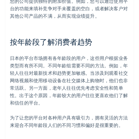
您的公司提供独特的附加价值。例如，您可以通过使用平
台的功能来填补竞争对手未覆盖的空白，或者解决客户对
其他公司产品的不满，从而实现业绩提升。
按年龄段了解消费者趋势
日本的平台市场拥有各年龄段的用户，这些用户根据业务
类型而有所不同。不同年龄组需要不同的方法。例如，年
轻人往往对最新技术和趋势更加敏感。当涉及到观看社交
网络视频和使用移动设备在社交媒体上购物时，他们也非
常活跃。另一方面，老年人往往优先考虑安全性和简单
性。出于这个原因，年龄较大的用户往往更喜欢他们了解
和信任的平台。
为了让您的平台对各种用户具有吸引力，拥有灵活的方法
来迎合不同年龄段人们的不同习惯和偏好是很重要的。