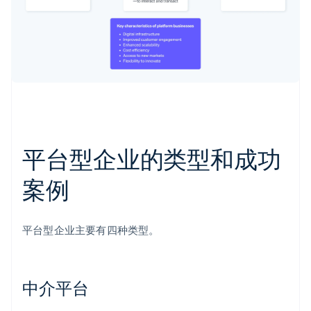
平台型企业的类型和成功
案例
平台型企业主要有四种类型。
中介平台