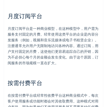
月度订阅平台
月度订阅平台是一种商业模型，在这种模型中，用户需为
服务支付固定的月费。经常使用这类平台的企业是内容分
发服务（例如，视频和音乐流媒体或电子书租赁企业）。
注册通常允许用户无限制地访问各种内容。通过订阅，用
户支付固定的月费，这使他们更容易追踪自己的开销，因
为不必担心每个月的金额会发生变化。由于这个原因，订
阅服务的市场规模一直在扩大。
按需付费平台
在按需付费平台或经常性收费平台这种商业模式中，每次
客户使用服务或功能时都会对其收取费用。这种模式对用
户有益，因为如果他们不使用该服务就不需要支付任何费