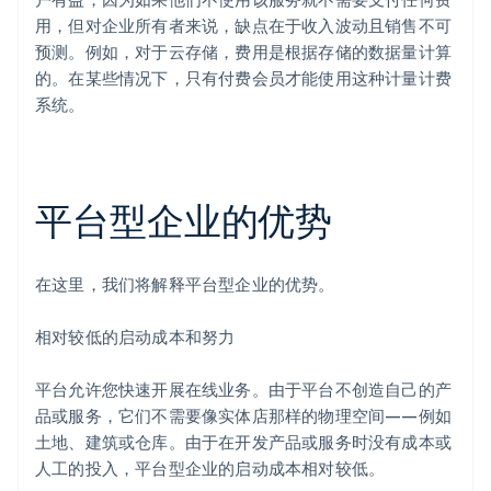
用，但对企业所有者来说，缺点在于收入波动且销售不可
预测。例如，对于云存储，费用是根据存储的数据量计算
的。在某些情况下，只有付费会员才能使用这种计量计费
系统。
平台型企业的优势
在这里，我们将解释平台型企业的优势。
相对较低的启动成本和努力
平台允许您快速开展在线业务。由于平台不创造自己的产
品或服务，它们不需要像实体店那样的物理空间——例如
土地、建筑或仓库。由于在开发产品或服务时没有成本或
人工的投入，平台型企业的启动成本相对较低。