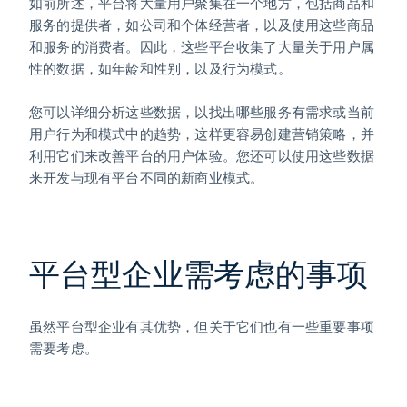
如前所述，平台将大量用户聚集在一个地方，包括商品和
服务的提供者，如公司和个体经营者，以及使用这些商品
和服务的消费者。因此，这些平台收集了大量关于用户属
性的数据，如年龄和性别，以及行为模式。
您可以详细分析这些数据，以找出哪些服务有需求或当前
用户行为和模式中的趋势，这样更容易创建营销策略，并
利用它们来改善平台的用户体验。您还可以使用这些数据
来开发与现有平台不同的新商业模式。
平台型企业需考虑的事项
虽然平台型企业有其优势，但关于它们也有一些重要事项
需要考虑。