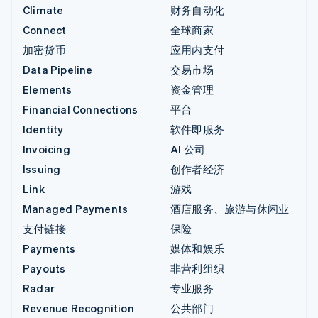
Climate
财务自动化
Connect
全球商家
加密货币
应用内支付
Data Pipeline
交易市场
Elements
资金管理
Financial Connections
平台
Identity
软件即服务
Invoicing
AI 公司
Issuing
创作者经济
Link
游戏
Managed Payments
酒店服务、旅游与休闲业
支付链接
保险
Payments
媒体和娱乐
Payouts
非营利组织
Radar
专业服务
Revenue Recognition
公共部门