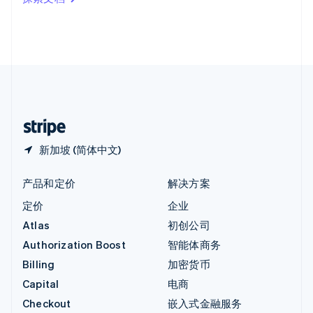
English
英国
English
直布罗陀
English
中国内地
简体中文
English
中国香港特别行政区
English
简体中文
新加坡 (简体中文)
产品和定价
解决方案
定价
企业
Atlas
初创公司
Authorization Boost
智能体商务
Billing
加密货币
Capital
电商
Checkout
嵌入式金融服务