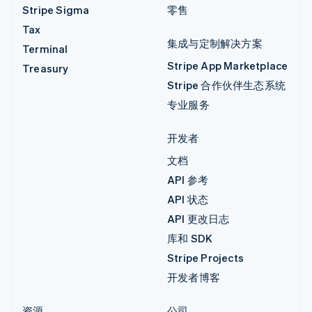
Stripe Sigma
零售
Tax
集成与定制解决方案
Terminal
Stripe App Marketplace
Treasury
Stripe 合作伙伴生态系统
专业服务
开发者
文档
API 参考
API 状态
API 更改日志
库和 SDK
Stripe Projects
开发者博客
资源
公司