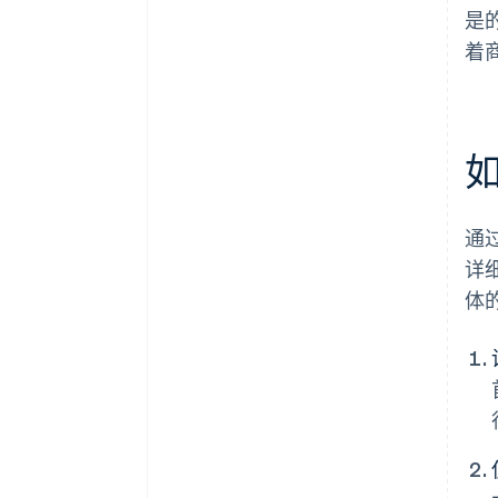
是
着
通
详
体