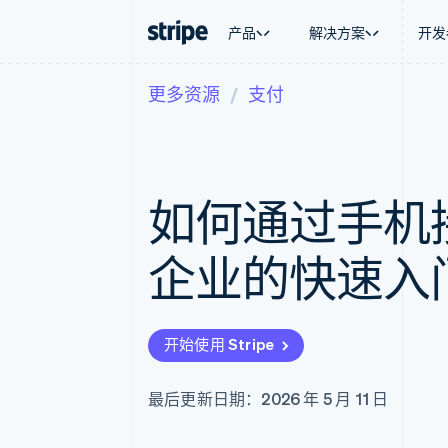
产品
解决方案
开发
更多资源
支付
按企业阶段
文档
学习
按应用场
支持
支付
营收
大型企业
Stripe 文档
博客
智能体
获取支
Payments
Billing
初创企业
API 参考文档
客户案例
加密货
托管支
在线支付
经常性收入
库与 SDK
指南
电子商
专业服
Payment links
Metronome
Stripe Apps
如何通过手机
嵌入式
无代码支付
按用量计费
财务自
Checkout
Subscriptions
全球化
预构建支付界面
订阅管理
应用内
企业的快速入
Elements
Invoicing
交易市
灵活的 UI 组件
一次性或定期账单
资金管
Payment methods
Tax
平台
接入 125+ 种支付方式
销售税和增值税自动
SaaS
Authorization Boost
Revenue Recogniti
开始使用 Stripe
支付成功率优化
会计自动化
Link
Stripe Sigma
加速结账
自定义报告
最后更新日期：2026 年 5 月 11 日
Data Pipeline
数据同步