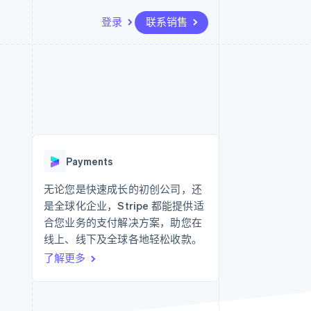
登录
联系销售
资源
生态系统
联系
场
更多
应用集成
合作伙伴
联系销售
Product roadmap
代码示例
Stripe App Marketplace
成为合作伙伴
了解未来规划
开发者博客
API 状态
Radar
欺诈防范
Payments
Atlas
初创企业注册
无论您是快速成长的初创公司，还
是全球化企业，Stripe 都能提供适
Climate
碳移除
合您业务的支付解决方案，助您在
线上、线下及全球各地轻松收款。
了解更多