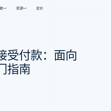
者
资源
定价
景
指南
按行业
公司
资金管理
平台和交易市
商务
持
接受线上付款
AI 企业
产品路线图
Global Payouts
Connect
币
持方案
实施预置结账流程
创作者经济
Sessions 年度大会
向第三方打款
平台支付
务
务
构建平台或交易市场
游戏
招聘
接受付款：面向
金融
管理订阅
酒店、旅游与休闲
资讯中心
动化
提供按用量计费
保险
Stripe Press
企业
发行稳定币支持的支付卡
媒体与娱乐
支付
通过智能体配置和管理服务
非营利组织
门指南
场
专业服务
理
公共部门
零售
化
on