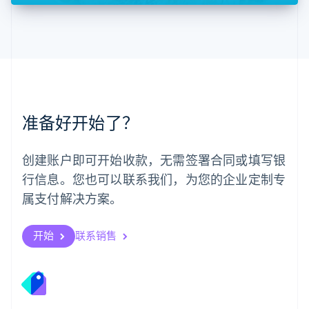
美国
English
Español
简体中文
墨西哥
Español
English
挪威
English
葡萄牙
Português
English
准备好开始了？
日本
日本語
English
瑞典
创建账户即可开始收款，无需签署合同或填写银
Svenska
English
瑞士
行信息。您也可以联系我们，为您的企业定制专
Deutsch
Français
Italiano
English
属支付解决方案。
塞浦路斯
English
斯洛伐克
开始
联系销售
English
斯洛文尼亚
English
Italiano
泰国
ไทย
English