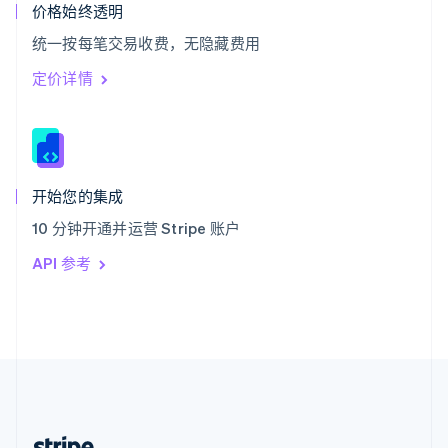
希腊
价格始终透明
English
统一按每笔交易收费，无隐藏费用
西班牙
Español
English
定价详情
新加坡
English
简体中文
新西兰
English
匈牙利
English
开始您的集成
意大利
10 分钟开通并运营 Stripe 账户
Italiano
English
印度
API 参考
English
英国
English
直布罗陀
English
中国内地
简体中文
English
中国香港特别行政区
English
简体中文