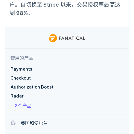
支付成功率优
Stripe Sigma
产品路线图
户。自切换至 Stripe 以来，交易授权率最高达
SaaS
化
自定义报告
Sessions 年度大会
到 98%。
Link
Data Pipeline
招聘
加速结账
数据同步
资讯中心
资源
Stripe Press
按行业
应用集成
AI 企业
代码示例
更多
创作者经济
开发者博客
联系
Product roadmap
游戏
API 状态
了解未来规划
酒店、旅游与休闲
使用的产品
联系销售
保险
Radar
成为合作伙伴
媒体与娱乐
Payments
欺诈防范
非营利组织
Checkout
Atlas
专业服务
初创企业注册
公共部门
Authorization Boost
零售
Climate
Radar
碳移除
+ 2 个产品
生态系统
英国和爱尔兰
合作伙伴
Stripe App Marketplace
Stripe Sessions 2026