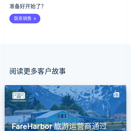
爱沙尼亚
准备好开始了？
English
奥地利
联系销售
Deutsch
English
澳大利亚
English
巴西
Português
English
保加利亚
English
比利时
Nederlands
Français
Deutsch
English
阅读更多客户故事
波兰
English
丹麦
English
德国
Deutsch
English
法国
Français
English
芬兰
FareHarbor 旅游运营商通过
English
Svenska