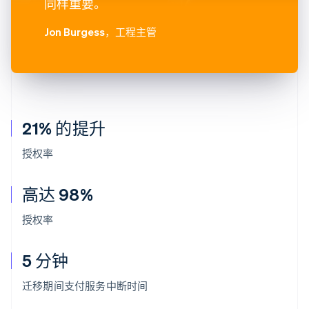
同样重要。
Jon Burgess
，工程主管
21% 的提升
授权率
高达 98%
授权率
5 分钟
阿联酋
English
迁移期间支付服务中断时间
爱尔兰
English