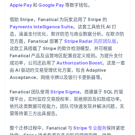
Apple Pay
和
Google Pay
等数字钱包。
借助 Stripe，Fanatical 为玩家启用了 Stripe 的
Payments Intelligence Suite
。这套工具依托 AI 打
造，涵盖支付优化、欺诈防范与商业数据分析。在欺诈防
范方面，Fanatical 部署了
Stripe Radar 风控团队版
，
这款工具搭载了 Stripe 的欺诈检测模型，并可根据
Fanatical 产品及运营地区配置自定义规则。为提升支付
成功率，公司还启用了
Authorization Boost
。这是一套
由 AI 驱动的交易受理优化方案，包含 Adaptive
Acceptance、网络令牌以及银行卡更新器等。
Fanatical 团队使用
Stripe Sigma
，搭建基于 SQL 的管
理平台，实时监控交易授权率、拒绝原因及扣款成功率。
依托这类数据可视能力，团队可快速发现并解决问题，无
需等待第三方出具报告。
整个迁移过程中，Fanatical 与
Stripe 专业服务
保持紧密
协作。Stripe 技术专家在各个阶段提供指导，协助