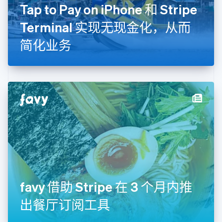
Tap to Pay on iPhone 和 Stripe
荷兰
Nederlands
English
Terminal 实现无现金化，从而
加拿大
English
Français
简化业务
捷克
English
克罗地亚
English
Italiano
拉脱维亚
English
立陶宛
English
列支敦士登
Deutsch
English
卢森堡
Français
Deutsch
English
罗马尼亚
English
favy 借助 Stripe 在 3 个月内推
马尔他
English
出餐厅订阅工具
马来西亚
English
简体中文