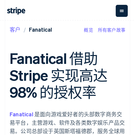
客户
Fanatical
概览
所有客户故事
按企业阶段
文档
学习
支付
营收
资金管
平台
理
易市
大型企业
Stripe 文档
博客
Payments
Billing
初创企业
API 参考文档
客户案例
Fanatical 借助
在线支付
经常性收入
Global
Conn
库与 SDK
指南
Payment links
Metronome
Payouts
Stripe Apps
按用量计费
平台
Stripe 实现高达
无代码支付
Subscriptions
向第三
按应用场景
Checkout
方打款
支持
预构建支付界
订阅管理
指南
智能体商务
98% 的授权率
面
Invoicing
加密货币
获取支持
一次性或定期
Elements
电子商务
接受线上付款
托管支持方案
灵活的 UI 组件
账单
嵌入式金融
实施预置结账流程
专业服务
Payment
Tax
财务自动化
构建平台或交易市场
methods
销售税和增值
全球化企业
管理订阅
Fanatical
接入 125+ 种支
是面向游戏爱好者的头部数字商务交
税自动化
应用内支付
提供按用量计费
付方式
Revenue
易平台，主营游戏、软件及各类数字娱乐产品交
交易市场
发行稳定币支持的支付卡
Authorization
Recognition
公司
资金管理
通过智能体配置和管理服
易。公司总部设于英国斯塔福德郡，服务全球用
Boost
会计自动化
平台
务