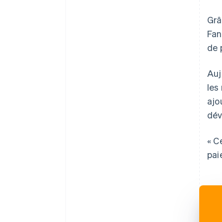
Grâ
Fan
de 
Auj
les
ajo
dév
« C
pai