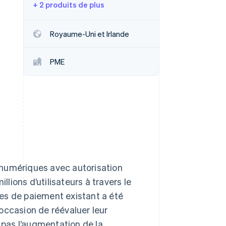
+ 2 produits de plus
Stripe Sessions 2026
Royaume-Uni et Irlande
Découvrez comment
Stripe construit
PME
l’infrastructure
économique pour l’IA.
Regarder
 numériques avec autorisation
llions d’utilisateurs à travers le
es de paiement existant a été
l’occasion de réévaluer leur
t pas l’augmentation de la