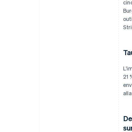
cin
Bur
out
Str
Ta
L’i
21 
env
all
De
su