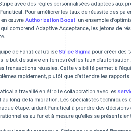
Stripe avec des règles personnalisées adaptées aux pr
 Fanatical. Pour améliorer les taux de réussite des pai
 en œuvre
Authorization Boost
, un ensemble d’optimis
A, qui comprend Adaptive Acceptance, les jetons de rése
te.
quipe de Fanatical utilise
Stripe Sigma
pour créer des t
s le but de suivre en temps réel les taux d’autorisation
les transactions réussies. Cette visibilité permet à l’éq
blèmes rapidement, plutôt que d’attendre les rapports d
atical a travaillé en étroite collaboration avec les
servi
t au long de la migration. Les spécialistes techniques d
haque étape, aidant Fanatical à prendre des décisions à
rationnelles au fur et à mesure qu’elles se présentaient
out au long du processus, Stripe nous a donné l’impress