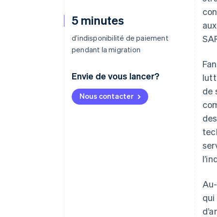
con
5 minutes
aux
d’indisponibilité de paiement
SAR
pendant la migration
Fan
Envie de vous lancer?
lut
de 
Nous contacter
com
des
tec
ser
l’i
Au-
qui
d’a