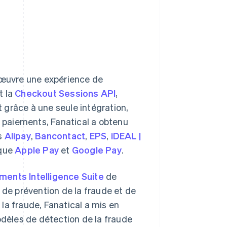
n œuvre une expérience de
nt la
Checkout Sessions API
,
t grâce à une seule intégration,
s paiements, Fanatical a obtenu
is
Alipay
,
Bancontact
,
EPS
,
iDEAL |
 que
Apple Pay
et
Google Pay
.
ments Intelligence Suite
de
 de prévention de la fraude et de
e la fraude, Fanatical a mis en
odèles de détection de la fraude