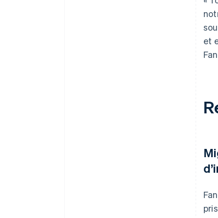
not
sou
et 
Fan
R
Mi
d’
Fan
pri