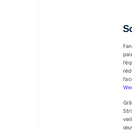
S
Fan
pai
l’é
réd
l’a
We
Grâ
Str
vei
œu