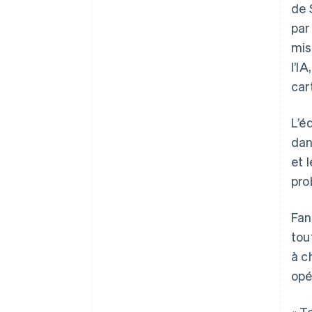
de 
par
mis
l’I
car
L’é
dan
et 
pro
Fan
tou
à c
opé
« T