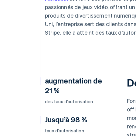
Authorization Boost
Optimisation des acceptations
passionnés de jeux vidéo, offrant un 
Link
produits de divertissement numériqu
Paiements accélérés
Uni, l’entreprise sert des clients da
Stripe, elle a atteint des taux d’auto
augmentation de
D
21 %
Fon
des taux d’autorisation
off
mon
Jusqu’à 98 %
ren
taux d’autorisation
str