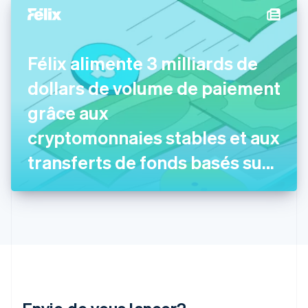
English
Svenska
France
Français
English
Gibraltar
Félix alimente 3 milliards de
English
Grèce
dollars de volume de paiement
English
Hongrie
grâce aux
English
cryptomonnaies stables et aux
Inde
English
transferts de fonds basés sur
Irlande
English
l’IA
Italie
Italiano
English
Japon
日本語
English
Lettonie
English
Liechtenstein
Deutsch
English
Lituanie