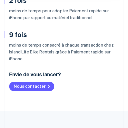
2 fois
moins de temps pour adopter Paiement rapide sur
iPhone par rapport au matériel traditionnel
9 fois
moins de temps consacré à chaque transaction chez
Island Life Bike Rentals grâce à Paiement rapide sur
iPhone
Envie de vous lancer?
Allemagne
Nous contacter
Deutsch
English
Australie
English
Autriche
Deutsch
English
Belgique
Nederlands
Français
Deutsch
English
Brésil