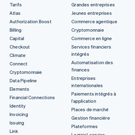
Tarifs
Grandes entreprises
Atlas
Jeunes entreprises
Authorization Boost
Commerce agentique
Billing
Cryptomonnaie
Capital
Commerce en ligne
Checkout
Services financiers
intégrés
Climate
Automatisation des
Connect
finances
Cryptomonnaie
Entreprises
Data Pipeline
internationales
Elements
Paiements intégrés à
Financial Connections
l’application
Identity
Places de marché
Invoicing
Gestion financière
Issuing
Plateformes
Link
Logiciel-service