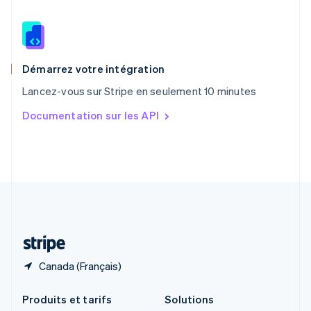
English
Roumanie
English
Royaume-Uni
English
Démarrez votre intégration
Singapour
Lancez-vous sur Stripe en seulement 10 minutes
English
简体中文
Slovaquie
Documentation sur les API
English
Slovénie
English
Italiano
Suède
Svenska
English
Suisse
Deutsch
Français
Italiano
English
Thaïlande
ไทย
English
Canada (Français)
Produits et tarifs
Solutions