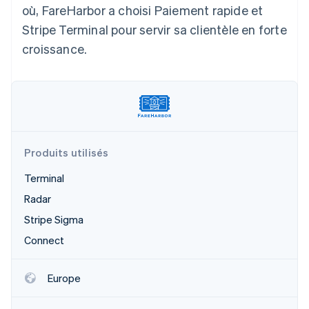
où, FareHarbor a choisi Paiement rapide et
Commerce de détail
État des API
Atlas
Constitution d'une entreprise
Stripe Terminal pour servir sa clientèle en forte
Climate
croissance.
Élimination du carbone
Écosystème
Identity
Partenaires
Vérification de l'identité
Stripe App Marketplace
Produits utilisés
Stripe Sessions 2026
Terminal
Découvrez comment Stripe construit l’infrastructure écon
Radar
l’IA.
Regarder
Stripe Sigma
Connect
Europe