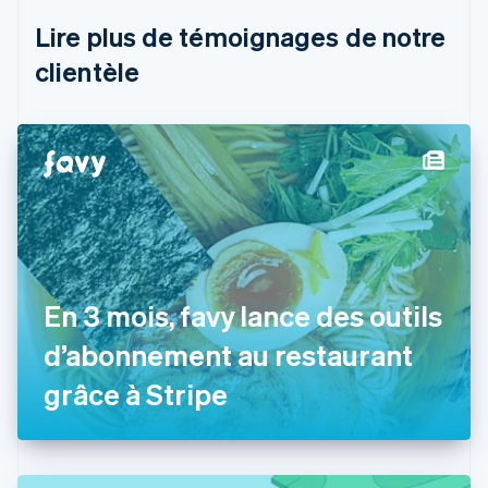
Português
English
Lire plus de témoignages de notre
Bulgarie
English
clientèle
Canada
English
Français
Chine continentale
简体中文
English
Chypre
English
Croatie
English
Italiano
Danemark
English
Émirats arabes unis
En 3 mois, favy lance des outils
English
d’abonnement au restaurant
Espagne
Español
English
grâce à Stripe
Estonie
English
États-Unis
English
Español
简体中文
Finlande