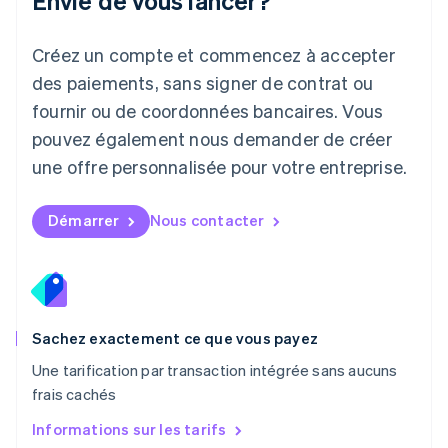
Envie de vous lancer?
English
Luxembourg
Créez un compte et commencez à accepter
Français
Deutsch
English
Malaisie
des paiements, sans signer de contrat ou
English
简体中文
fournir ou de coordonnées bancaires. Vous
Malte
pouvez également nous demander de créer
English
Mexique
une offre personnalisée pour votre entreprise.
Español
English
Norvège
English
Démarrer
Nous contacter
Nouvelle-Zélande
English
Pays-Bas
Nederlands
English
Pologne
English
Sachez exactement ce que vous payez
Portugal
Une tarification par transaction intégrée sans aucuns
Português
English
frais cachés
RAS de Hong Kong, Chine
English
简体中文
Informations sur les tarifs
République tchèque