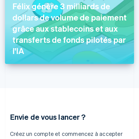
Félix génère 3 milliards de
Français
English
Gibraltar
dollars de volume de paiement
English
Grèce
grâce aux stablecoins et aux
English
Hongrie
transferts de fonds pilotés par
English
Inde
l'IA
English
Irlande
English
Italie
Italiano
English
Japon
日本語
English
Lettonie
English
Liechtenstein
Envie de vous lancer ?
Deutsch
English
Lituanie
English
Créez un compte et commencez à accepter
Luxembourg