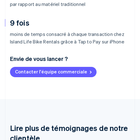
par rapport au matériel traditionnel
9 fois
moins de temps consacré à chaque transaction chez
Island Life Bike Rentals grâce à Tap to Pay sur iPhone
Envie de vous lancer ?
Contacter l'équipe commerciale
Allemagne
Deutsch
English
Australie
English
Autriche
Deutsch
English
Belgique
Nederlands
Français
Deutsch
English
Brésil
Lire plus de témoignages de notre
Português
English
clientèle
Bulgarie