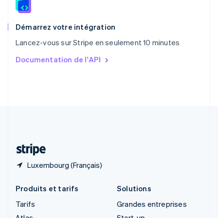
English
Royaume-Uni
English
Démarrez votre intégration
Singapour
Lancez-vous sur Stripe en seulement 10 minutes
English
简体中文
Slovaquie
Documentation de l'API
English
Slovénie
English
Italiano
Suède
Svenska
English
Suisse
Deutsch
Français
Italiano
English
Thaïlande
ไทย
English
Luxembourg (Français)
Produits et tarifs
Solutions
Tarifs
Grandes entreprises
Atlas
Start-up