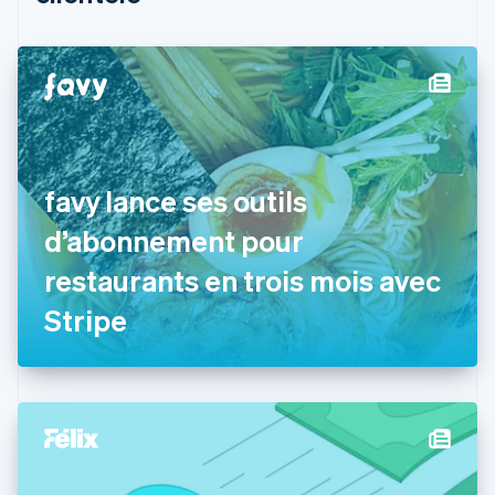
English
Canada
English
Français
Chine continentale
简体中文
English
Chypre
English
Croatie
English
Italiano
favy lance ses outils
Danemark
d’abonnement pour
English
Émirats arabes unis
restaurants en trois mois avec
English
Espagne
Stripe
Español
English
Estonie
English
États-Unis
English
Español
简体中文
Finlande
English
Svenska
France