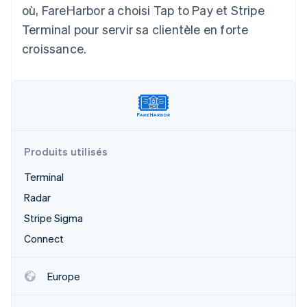
où, FareHarbor a choisi Tap to Pay et Stripe
Découvrez les prochaines évolutions
Commerce en ligne
Terminal pour servir sa clientèle en forte
Radar
Prévention de la fraude
croissance.
Écosystème
Atlas
Constitution de start-up
Partenaires
Climate
Stripe App Marketplace
Élimination du carbone
Identity
Vérification de l'identité
Produits utilisés
Terminal
Radar
Stripe Sigma
Stripe Sessions 2026
Découvrez comment Stripe construit l’infrastructure écono
Connect
Regarder la vidéo
Europe