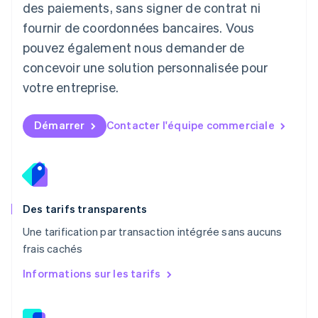
des paiements, sans signer de contrat ni
Français
Deutsch
English
Malaisie
fournir de coordonnées bancaires. Vous
English
简体中文
pouvez également nous demander de
Malte
concevoir une solution personnalisée pour
English
Mexique
votre entreprise.
Español
English
Norvège
English
Démarrer
Contacter l'équipe commerciale
Nouvelle-Zélande
English
Pays-Bas
Nederlands
English
Pologne
English
Des tarifs transparents
Portugal
Une tarification par transaction intégrée sans aucuns
Português
English
frais cachés
R.A.S. de Hong Kong, Chine
English
简体中文
Informations sur les tarifs
République tchèque
English
Roumanie