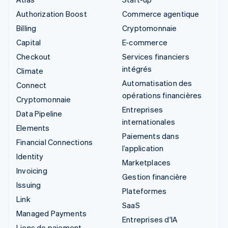
Authorization Boost
Commerce agentique
Billing
Cryptomonnaie
Capital
E-commerce
Checkout
Services financiers
intégrés
Climate
Automatisation des
Connect
opérations financières
Cryptomonnaie
Entreprises
Data Pipeline
internationales
Elements
Paiements dans
Financial Connections
l’application
Identity
Marketplaces
Invoicing
Gestion financière
Issuing
Plateformes
Link
SaaS
Managed Payments
Entreprises d'IA
Liens de paiement