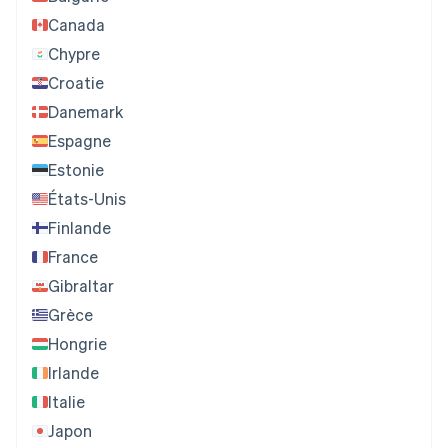
Canada
Chypre
Croatie
Danemark
Espagne
Estonie
États-Unis
Finlande
France
Gibraltar
Grèce
Hongrie
Irlande
Italie
Japon