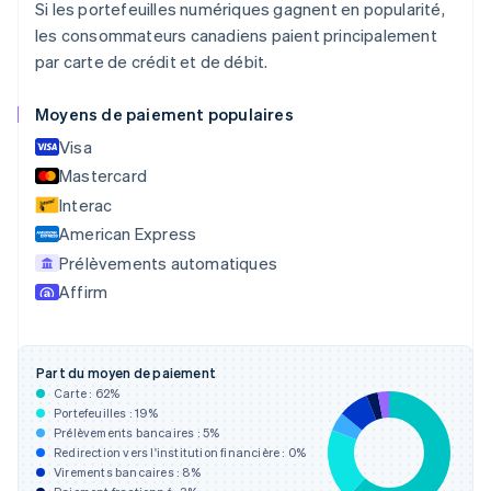
Si les portefeuilles numériques gagnent en popularité,
English
Canada
les consommateurs canadiens paient principalement
English
Français
par carte de crédit et de débit.
Chine continentale
简体中文
English
Moyens de paiement populaires
Chypre
English
Visa
Croatie
Mastercard
English
Italiano
Interac
Danemark
English
American Express
Émirats arabes unis
Prélèvements automatiques
English
Affirm
Espagne
Español
English
Estonie
English
Part du moyen de paiement
États-Unis
Carte :
62
%
English
Español
简体中文
Portefeuilles :
19
%
Finlande
Prélèvements bancaires :
5
%
Redirection vers l'institution financière :
0
%
English
Svenska
Virements bancaires :
8
%
France