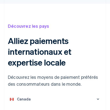
Découvrez les pays
Alliez paiements
internationaux et
Allemagne
expertise locale
Deutsch
English
Australie
English
Découvrez les moyens de paiement préférés
Autriche
Deutsch
English
des consommateurs dans le monde.
Belgique
Nederlands
Français
Deutsch
English
Brésil
Português
English
Bulgarie