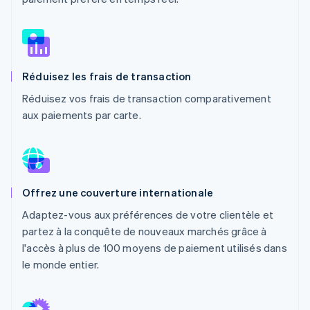
Commerce de détail
État des API
Atlas
Constitution d'une entreprise
Climate
Élimination du carbone
Écosystème
Réduisez les frais de transaction
Identity
Partenaires
Vérification de l'identité
Réduisez vos frais de transaction comparativement
Stripe App Marketplace
aux paiements par carte.
Stripe Sessions 2026
Découvrez comment Stripe construit l’infrastructure écon
Offrez une couverture internationale
l’IA.
Regarder
Adaptez-vous aux préférences de votre clientèle et
partez à la conquête de nouveaux marchés grâce à
l'accès à plus de 100 moyens de paiement utilisés dans
le monde entier.