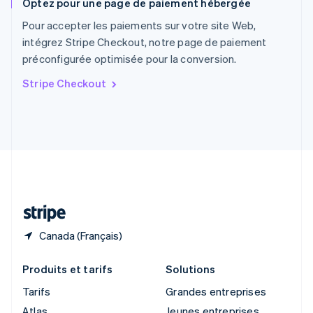
Optez pour une page de paiement hébergée
English
Royaume-Uni
Pour accepter les paiements sur votre site Web,
English
intégrez Stripe Checkout, notre page de paiement
Singapour
préconfigurée optimisée pour la conversion.
English
简体中文
Slovaquie
Stripe Checkout
English
Slovénie
English
Italiano
Suède
Svenska
English
Suisse
Deutsch
Français
Italiano
English
Thaïlande
ไทย
English
Canada (Français)
Produits et tarifs
Solutions
Tarifs
Grandes entreprises
Atlas
Jeunes entreprises