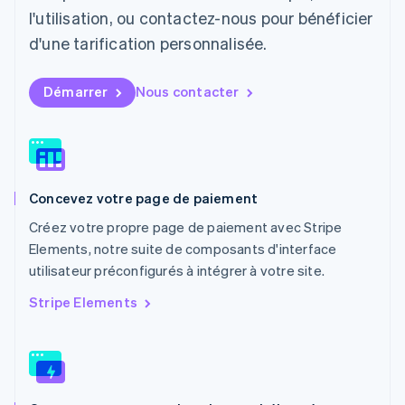
Français
Deutsch
English
l'utilisation, ou contactez-nous pour bénéficier
Malaisie
d'une tarification personnalisée.
English
简体中文
Malte
English
Démarrer
Nous contacter
Mexique
Español
English
Norvège
English
Nouvelle-Zélande
English
Concevez votre page de paiement
Pays-Bas
Nederlands
English
Créez votre propre page de paiement avec Stripe
Pologne
Elements, notre suite de composants d'interface
English
utilisateur préconfigurés à intégrer à votre site.
Portugal
Português
English
Stripe Elements
RAS de Hong Kong, Chine
English
简体中文
République tchèque
English
Roumanie