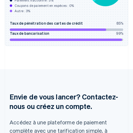
Paiement fractionné :
3
%
Français
English
Coupons de paiement en espèces :
0
%
Gibraltar
Autre :
3
%
English
Grèce
Taux de pénétration des cartes de crédit
85
%
English
Hongrie
Taux de bancarisation
99
%
English
Inde
English
Irlande
English
Italie
Italiano
English
Japon
日本語
English
Lettonie
Envie de vous lancer? Contactez-
English
nous ou créez un compte.
Liechtenstein
Deutsch
English
Lituanie
Accédez à une plateforme de paiement
English
Luxembourg
complète avec une tarification simple, à