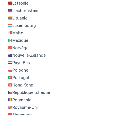
Lettonie
Liechtenstein
Lituanie
Luxembourg
Malte
Mexique
Norvège
Nouvelle-Zélande
Pays-Bas
Pologne
Portugal
Hong Kong
République tchèque
Roumanie
Royaume-Uni
Singapour