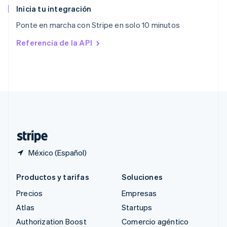
English
Inicia tu integración
República Checa
Ponte en marcha con Stripe en solo 10 minutos
English
Rumania
Referencia de la API
English
Singapur
English
简体中文
Suecia
Svenska
English
Suiza
Deutsch
Français
Italiano
English
Tailandia
ไทย
English
México (Español)
Productos y tarifas
Soluciones
Precios
Empresas
Atlas
Startups
Authorization Boost
Comercio agéntico