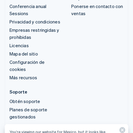
Conferencia anual
Ponerse en contacto con
Sessions
ventas
Privacidad y condiciones
Empresas restringidas y
prohibidas
Licencias
Mapa del sitio
Configuración de
cookies
Más recursos
Soporte
Obtén soporte
Planes de soporte
gestionados
You’re viewing our website for Mexico, but it looks like
© 2026 Stripe, LLC