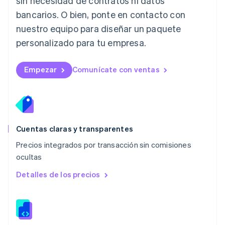
sin necesidad de contratos ni datos
English
bancarios. O bien, ponte en contacto con
Luxemburgo
nuestro equipo para diseñar un paquete
Français
Deutsch
English
Malasia
personalizado para tu empresa.
English
简体中文
Malta
English
Empezar
Comunícate con ventas
México
Español
English
Noruega
English
Nueva Zelandia
English
Cuentas claras y transparentes
Países Bajos
Precios integrados por transacción sin comisiones
Nederlands
English
ocultas
Polonia
English
Detalles de los precios
Portugal
Português
English
RAE de Hong Kong, China
English
简体中文
Reino Unido