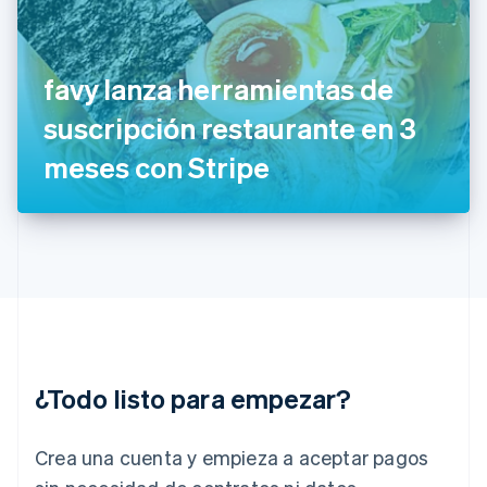
English
Svenska
Francia
Français
English
Gibraltar
favy lanza herramientas de
English
suscripción restaurante en 3
Grecia
English
meses con Stripe
Hungría
English
India
English
Irlanda
English
Italia
Italiano
English
Japón
日本語
English
¿Todo listo para empezar?
Letonia
English
Liechtenstein
Crea una cuenta y empieza a aceptar pagos
Deutsch
English
Lituania