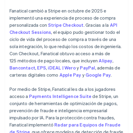
Fanatical cambió a Stripe en octubre de 2025 e
implementó una experiencia de proceso de compra
personalizada con
Stripe Checkout
. Gracias a la
API
Checkout Sessions
, el equipo pudo gestionar todo el
ciclo de vida del proceso de compra a través de una
sola integración, lo que redujo los costos de ingeniería.
Con Checkout, Fanatical obtuvo acceso a más de
125 métodos de pago locales, que incluyen
Alipay
,
Bancontact
,
EPS
,
iDEAL | Wero
y
PayPal
, además de
carteras digitales como
Apple Pay
y
Google Pay
.
Por medio de Stripe, Fanatical les da a los jugadores
acceso a
Payments Intelligence Suite
de Stripe, un
conjunto de herramientas de optimización de pagos,
prevención de fraude e inteligencia empresarial
impulsado por IA. Para la protección contra fraudes,
Fanatical implementó
Radar para Equipos de Fraude
de Stripe
, que ofrece modelos de detección de fraude