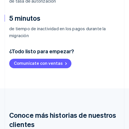
de tasa de autorización
5 minutos
de tiempo de inactividad en los pagos durante la
migración
¿Todo listo para empezar?
Alemania
Comunícate con ventas
Deutsch
English
Australia
English
Austria
Deutsch
English
Bélgica
Nederlands
Français
Deutsch
English
Brasil
Português
English
Conoce más historias de nuestros
Bulgaria
English
clientes
Canadá