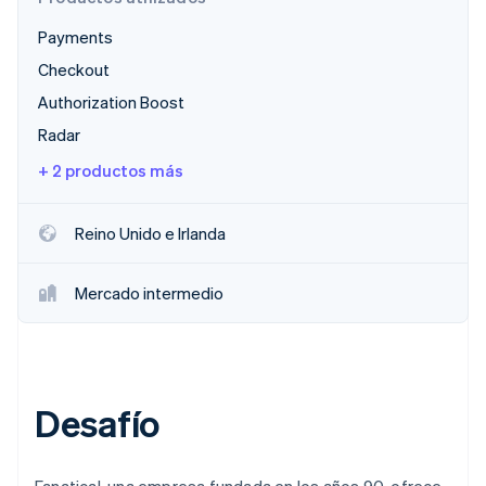
Payments
Checkout
Ecosistema
Sesiones de Stripe 2026
Authorization Boost
Socios
Descubre cómo Stripe construye la infraestructura económi
Radar
Stripe App Marketplace
Mirar ahora
+ 2 productos más
Reino Unido e Irlanda
Mercado intermedio
Desafío
Fanatical, una empresa fundada en los años 90, ofrece