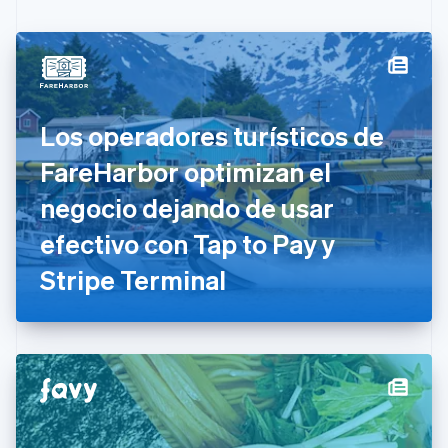
English
Français
China continental
简体中文
English
Chipre
English
Croacia
Los operadores turísticos de
English
Italiano
Dinamarca
FareHarbor optimizan el
English
Emiratos Árabes Unidos
negocio dejando de usar
English
efectivo con Tap to Pay y
Eslovaquia
English
Stripe Terminal
Eslovenia
English
Italiano
España
Español
English
Estados Unidos
English
Español
简体中文
Estonia
English
Finlandia