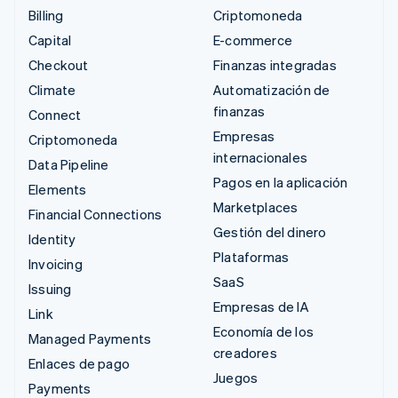
Billing
Criptomoneda
Capital
E-commerce
Checkout
Finanzas integradas
Climate
Automatización de
finanzas
Connect
Empresas
Criptomoneda
internacionales
Data Pipeline
Pagos en la aplicación
Elements
Marketplaces
Financial Connections
Gestión del dinero
Identity
Plataformas
Invoicing
SaaS
Issuing
Empresas de IA
Link
Economía de los
Managed Payments
creadores
Enlaces de pago
Juegos
Payments