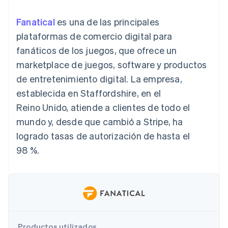
Authorization
Recognition
Empresa
Gestión del dinero
Gestionar
Boost
Automatización
Plataformas
suscripciones
Fanatical
es una de las principales
Optimizaciones
contable
Hoja de ruta del
SaaS
Ofrecer cobro por
de aceptación
Stripe Sigma
producto
plataformas de comercio digital para
consumo
Link
Informes
Conferencia anual
Emitir tarjetas
fanáticos de los juegos, que ofrece un
Proceso de
personalizados
Sessions
respaldadas por
compra
Data Pipeline
Empleos
monedas estables
marketplace de juegos, software y productos
Por sector
acelerado
Sincronización
Sala de prensa
Aprovisiona y gestiona
de entretenimiento digital. La empresa,
de datos
Stripe Press
servicios con agentes
Empresas de IA
establecida en Staffordshire, en el
Economía de los
Reino Unido, atiende a clientes de todo el
creadores
Juegos
Contacto
mundo y, desde que cambió a Stripe, ha
Más
Recursos
Hostelería, viajes y ocio
Product roadmap
logrado tasas de autorización de hasta el
Contacta con ventas
Ver lo que viene
Seguros
Integraciones de
Conviértete en socio
98 %.
Medios de
aplicaciones
Radar
comunicación y
Ejemplos de código
Prevención de fraude
entretenimiento
Blog de
Organizaciones sin
desarrolladores
Atlas
fines de lucro
Estado de la API
Constitución de una startup
Servicios
Climate
profesionales
Eliminación de dióxido de carbono
Sector público
Minorista
Productos utilizados