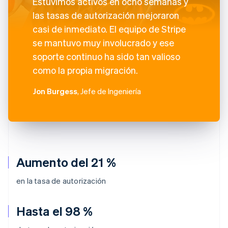
Estuvimos activos en ocho semanas y
las tasas de autorización mejoraron
casi de inmediato. El equipo de Stripe
se mantuvo muy involucrado y ese
soporte continuo ha sido tan valioso
como la propia migración.
Jon Burgess
, Jefe de Ingeniería
Aumento del 21 %
en la tasa de autorización
Hasta el 98 %