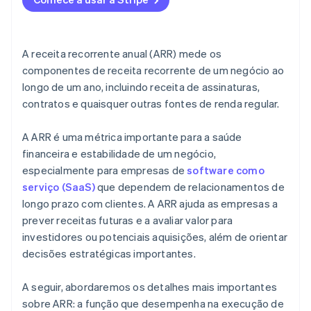
Concorrência de mercado
Estratégia de preços
A receita recorrente anual (ARR) mede os
Escalabilidade operacional
componentes de receita recorrente de um negócio ao
longo de um ano, incluindo receita de assinaturas,
Concentração de clientes
contratos e quaisquer outras fontes de renda regular.
Conformidade regulatória
A ARR é uma métrica importante para a saúde
financeira e estabilidade de um negócio,
especialmente para empresas de
software como
serviço (SaaS)
que dependem de relacionamentos de
longo prazo com clientes. A ARR ajuda as empresas a
prever receitas futuras e a avaliar valor para
investidores ou potenciais aquisições, além de orientar
decisões estratégicas importantes.
A seguir, abordaremos os detalhes mais importantes
sobre ARR: a função que desempenha na execução de