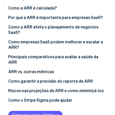
Como a ARR é calculada?
Ecossistema
Por que a ARR é importante para empresas SaaS?
Stripe Sessions 2026
Parceiros
Como a ARR afeta o planejamento de negócios
Stripe App Marketplace
Veja como a Stripe está construindo a infraestrutura econô
SaaS?
Assista agora
Como empresas SaaS podem melhorar e escalar a
ARR?
Principais comparativos para avaliar a saúde da
ARR
ARR vs. outras métricas
ARR vs. receita total
Como garantir a precisão do reporte de ARR
ARR vs.receita mensal recorrente (MRR)
Riscos nas projeções de ARR e como minimizá-los
ARR vs. taxa anualizada de receita (ARR)
Crescimento superestimado
Como o Stripe Sigma pode ajudar
Taxa de perda de clientes subestimada
Comece a usar a Stripe