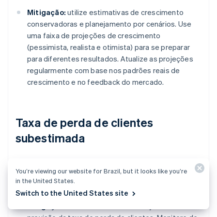
Mitigação:
utilize estimativas de crescimento
conservadoras e planejamento por cenários. Use
uma faixa de projeções de crescimento
(pessimista, realista e otimista) para se preparar
para diferentes resultados. Atualize as projeções
regularmente com base nos padrões reais de
crescimento e no feedback do mercado.
Taxa de perda de clientes
subestimada
Risco:
não prever com precisão a
taxa de perda
You’re viewing our website for Brazil, but it looks like you’re
de clientes
pode distorcer as projeções de ARR,
in the United States.
levando a uma previsão de receita superestimada.
Switch to the United States site
Mitigação:
invista em análises avançadas de