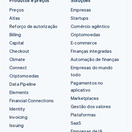
Produtos e preços
Soluções
Preços
Empresas
Atlas
Startups
Reforço de autorização
Comércio agêntico
Billing
Criptomoedas
Capital
E-commerce
Checkout
Finanças integradas
Climate
Automação de finanças
Connect
Empresas do mundo
todo
Criptomoedas
Pagamentos no
Data Pipeline
aplicativo
Elements
Marketplaces
Financial Connections
Gestão dos valores
Identity
Plataformas
Invoicing
SaaS
Issuing
Empresas de IA