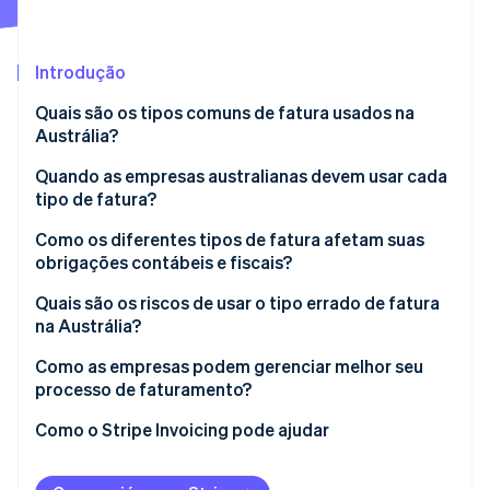
Ecossistema
Introdução
Stripe Sessions 2026
Parceiros
Quais são os tipos comuns de fatura usados na
Stripe App Marketplace
Veja como a Stripe está construindo a infraestrutura econô
Austrália?
Assista agora
Quando as empresas australianas devem usar cada
tipo de fatura?
Como os diferentes tipos de fatura afetam suas
obrigações contábeis e fiscais?
Quais são os riscos de usar o tipo errado de fatura
na Austrália?
Como as empresas podem gerenciar melhor seu
processo de faturamento?
Como o Stripe Invoicing pode ajudar