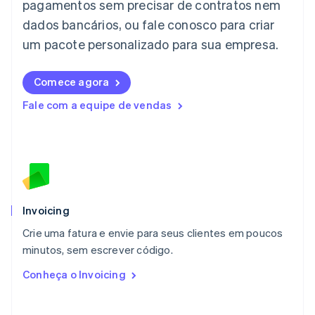
pagamentos sem precisar de contratos nem
Letônia
dados bancários, ou fale conosco para criar
English
Liechtenstein
um pacote personalizado para sua empresa.
Deutsch
English
Lituânia
English
Comece agora
Luxemburgo
Fale com a equipe de vendas
Français
Deutsch
English
Malásia
English
简体中文
Malta
English
México
Español
English
Noruega
Invoicing
English
Crie uma fatura e envie para seus clientes em poucos
Nova Zelândia
English
minutos, sem escrever código.
Países Baixos
Conheça o Invoicing
Nederlands
English
Polônia
English