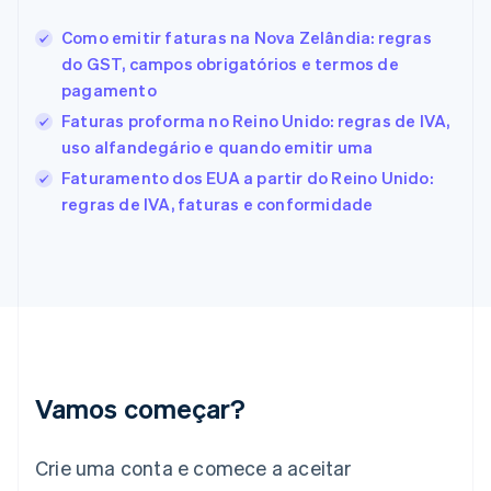
Estados Unidos
Como emitir faturas na Nova Zelândia: regras
English
Español
简体中文
Estônia
do GST, campos obrigatórios e termos de
English
pagamento
Finlândia
Faturas proforma no Reino Unido: regras de IVA,
English
Svenska
França
uso alfandegário e quando emitir uma
Français
English
Faturamento dos EUA a partir do Reino Unido:
Gibraltar
regras de IVA, faturas e conformidade
English
Grécia
English
Hungria
English
Índia
English
Irlanda
English
Vamos começar?
Itália
Italiano
English
Japão
Crie uma conta e comece a aceitar
日本語
English