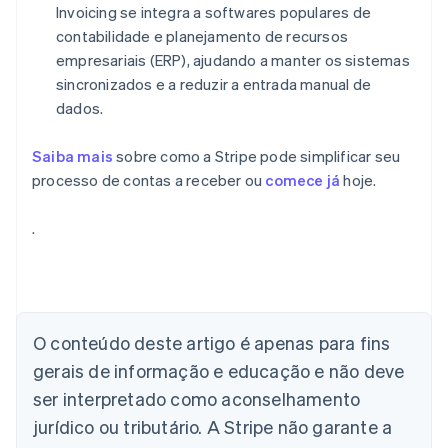
Invoicing se integra a softwares populares de
contabilidade e planejamento de recursos
empresariais (ERP), ajudando a manter os sistemas
sincronizados e a reduzir a entrada manual de
dados.
Saiba mais
sobre como a Stripe pode simplificar seu
processo de contas a receber ou
comece já
hoje.
.
Alemanha
Deutsch
English
Austrália
O conteúdo deste artigo é apenas para fins
English
gerais de informação e educação e não deve
Áustria
ser interpretado como aconselhamento
Deutsch
English
Bélgica
jurídico ou tributário. A Stripe não garante a
Nederlands
Français
Deutsch
English