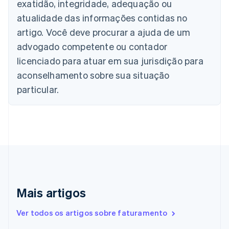
exatidão, integridade, adequação ou
Brasil
atualidade das informações contidas no
Português
English
Bulgária
artigo. Você deve procurar a ajuda de um
English
advogado competente ou contador
Canadá
English
Français
licenciado para atuar em sua jurisdição para
China continental
aconselhamento sobre sua situação
简体中文
English
Chipre
particular.
English
Croácia
English
Italiano
Dinamarca
English
Emirados Árabes Unidos
English
Eslováquia
English
Mais artigos
Eslovênia
English
Italiano
Ver todos os artigos sobre faturamento
Espanha
Español
English