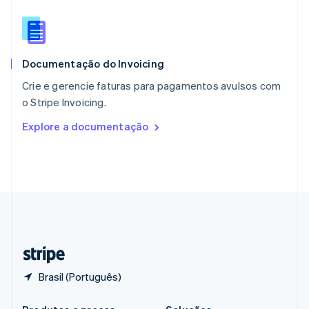
Portugal
Português
English
RAE de Hong Kong, China
English
简体中文
Documentação do Invoicing
Reino Unido
English
Crie e gerencie faturas para pagamentos avulsos com
República Tcheca
o Stripe Invoicing.
English
Romênia
Explore a documentação
English
Singapura
English
简体中文
Suécia
Svenska
English
Suíça
Deutsch
Français
Italiano
English
Tailândia
ไทย
English
Brasil (Português)