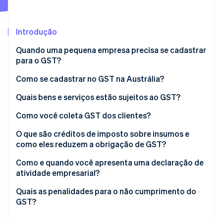
Ecossistema
Introdução
Stripe Sessions 2026
Parceiros
Quando uma pequena empresa precisa se cadastrar
Stripe App Marketplace
Veja como a Stripe está construindo a infraestrutura econô
para o GST?
Assista agora
Limite de volume de negócios
Como se cadastrar no GST na Austrália?
Requisitos específicos da empresa
Verifique se você tem um Australian Business
Quais bens e serviços estão sujeitos ao GST?
Number (ABN)
Cadastro opcional
Alíquota Standard
Como você coleta GST dos clientes?
Escolha como se cadastrar
Vendas isentas de GST
Preços com GST
O que são créditos de imposto sobre insumos e
como eles reduzem a obrigação de GST?
Vendas tributadas por entrada
Faturas fiscais
O que se qualifica como crédito de imposto sobre
Como e quando você apresenta uma declaração de
Rastreamento do GST recolhido
insumos?
atividade empresarial?
E-commerce e automação
Com que frequência você precisa apresentar um
Quais as penalidades para o não cumprimento do
BAS?
GST?
Como você apresenta um BAS?
Não conseguir se cadastrar quando for necessário