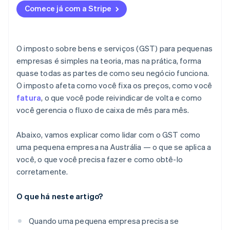
Comece já com a Stripe
Não cobrar ou sub-reportar GST
Cobrar GST quando você não tem cadastro
O imposto sobre bens e serviços (GST) para pequenas
Depositar seu BAS tardiamente
empresas é simples na teoria, mas na prática, forma
quase todas as partes de como seu negócio funciona.
Pagar seu BAS tardiamente
O imposto afeta como você fixa os preços, como você
Manter registros insuficientes
fatura
, o que você pode reivindicar de volta e como
você gerencia o fluxo de caixa de mês para mês.
Eludir deliberadamente as obrigações de GST
Abaixo, vamos explicar como lidar com o GST como
uma pequena empresa na Austrália — o que se aplica a
você, o que você precisa fazer e como obtê-lo
corretamente.
O que há neste artigo?
Quando uma pequena empresa precisa se