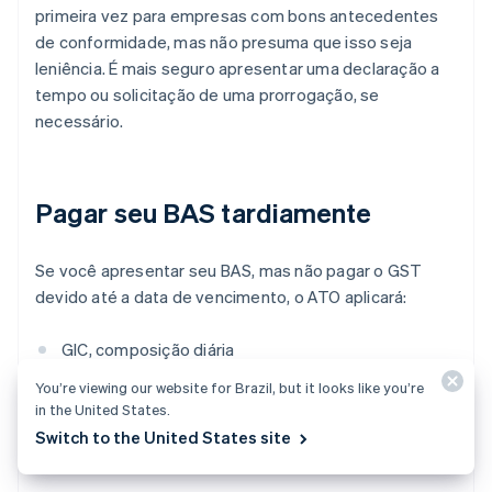
primeira vez para empresas com bons antecedentes
de conformidade, mas não presuma que isso seja
leniência. É mais seguro apresentar uma declaração a
tempo ou solicitação de uma prorrogação, se
necessário.
Pagar seu BAS tardiamente
Se você apresentar seu BAS, mas não pagar o GST
devido até a data de vencimento, o ATO aplicará:
GIC, composição diária
You’re viewing our website for Brazil, but it looks like you’re
Se o seu
fluxo de caixa
for apertado, é melhor
in the United States.
apresentar a solicitação de pagamento a tempo do
Switch to the United States site
que evitar pagamentos e esperar a ação de execução.