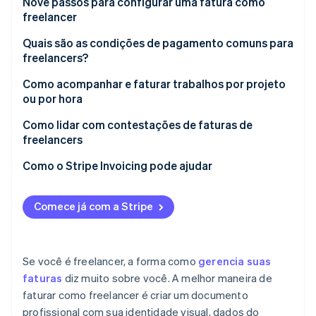
Nove passos para configurar uma fatura como
freelancer
Ecossistema
1. Use software ou modelos de fatura
Quais são as condições de pagamento comuns para
freelancers?
Stripe Sessions 2026
Parceiros
2. Adicione a identidade visual da sua empresa
Stripe App Marketplace
Veja como a Stripe está construindo a infraestrutura econô
Prazos de pagamento
Como acompanhar e faturar trabalhos por projeto
Assista agora
3. Identifique claramente como fatura
ou por hora
Pagamento parcial antecipado
Inclua os dados do cliente
Acompanhamento de trabalhos baseado em
Como lidar com contestações de faturas de
Pagamentos por etapas
projeto
freelancers
4. Especifique as datas
Pagamento na conclusão
Controle de trabalho por hora
Entenda a preocupação do cliente
Como o Stripe Invoicing pode ajudar
5. Detalhe seus serviços
Retainer (contrato de prestação contínua)
Mantenha a calma e a neutralidade
6. Liste o valor total a pagar
Comece já com a Stripe
Cobrança por hora
Consulte o contrato
7. Informe suas condições de pagamento
Tarifas por atraso
Forneça documentação comprobatória
8. Adicione outros dados
Se você é freelancer, a forma como
gerencia suas
Descontos por pagamento antecipado
Use um mediador se necessário
9. Salve como PDF e envie por e-mail
faturas
diz muito sobre você. A melhor maneira de
Pagamento antecipado
faturar como freelancer é criar um documento
Acompanhe após a resolução
profissional com sua identidade visual, dados do