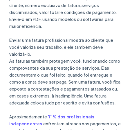
Condições personalizadas
Como decidir a melhor forma de resolver uma
cliente, número exclusivo de fatura, serviços
contestação de fatura
discriminados, valor total e condições de pagamento.
Tome medidas preventivas para o futuro
Envie-o em PDF, usando modelos ou softwares para
maior eficiência.
Enviar uma fatura profissional mostra ao cliente que
você valoriza seu trabalho, e ele também deve
valorizá-lo.
As faturas também protegem você, funcionando como
comprovantes da sua prestação de serviços. Elas
documentam o que foi feito, quando foi entregue e
como a conta deve ser paga. Sem uma fatura, você fica
exposto a contestações e pagamentos atrasados ou,
em casos extremos, à inadimplência. Uma fatura
adequada coloca tudo por escrito e evita confusões.
Aproximadamente
71% dos profissionais
independentes
enfrentam atrasos nos pagamentos, e