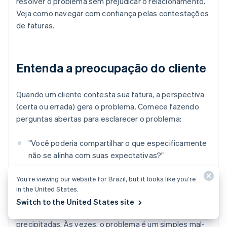
resolver o problema sem prejudicar o relacionamento.
Veja como navegar com confiança pelas contestações
de faturas.
Entenda a preocupação do cliente
Quando um cliente contesta sua fatura, a perspectiva
(certa ou errada) gera o problema. Comece fazendo
perguntas abertas para esclarecer o problema:
"Você poderia compartilhar o que especificamente
não se alinha com suas expectativas?"
"Há algum item específico na fatura que você
You’re viewing our website for Brazil, but it looks like you’re
gostaria de discutir melhor?"
in the United States.
Switch to the United States site
Evite fazer suposições ou tirar conclusões
precipitadas. Às vezes, o problema é um simples mal-