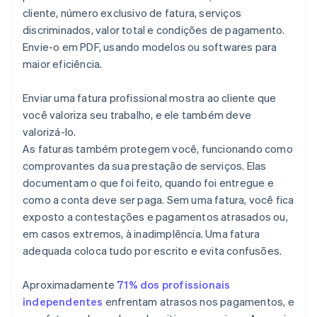
Condições personalizadas
Como decidir a melhor forma de resolver uma
cliente, número exclusivo de fatura, serviços
contestação de fatura
discriminados, valor total e condições de pagamento.
Tome medidas preventivas para o futuro
Envie-o em PDF, usando modelos ou softwares para
maior eficiência.
Enviar uma fatura profissional mostra ao cliente que
você valoriza seu trabalho, e ele também deve
valorizá-lo.
As faturas também protegem você, funcionando como
comprovantes da sua prestação de serviços. Elas
documentam o que foi feito, quando foi entregue e
como a conta deve ser paga. Sem uma fatura, você fica
exposto a contestações e pagamentos atrasados ou,
em casos extremos, à inadimplência. Uma fatura
adequada coloca tudo por escrito e evita confusões.
Aproximadamente
71% dos profissionais
independentes
enfrentam atrasos nos pagamentos, e