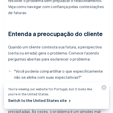
resolver o problema sem prejudicar o relacionamento.
Veja como navegar com confiança pelas contestações
de faturas.
Entenda a preocupação do cliente
Quando um cliente contesta sua fatura, a perspectiva
(certa ou errada) gera o problema. Comece fazendo
perguntas abertas para esclarecer o problema:
"Você poderia compartilhar o que especificamente
não se alinha com suas expectativas?"
"Há algum item específico na fatura que você
You’re viewing our website for Portugal, but it looks like
gostaria de discutir melhor?"
you’re in the United States.
Switch to the United States site
Evite fazer suposições ou tirar conclusões
precipitadas. Às vezes, o problema é um simples mal-