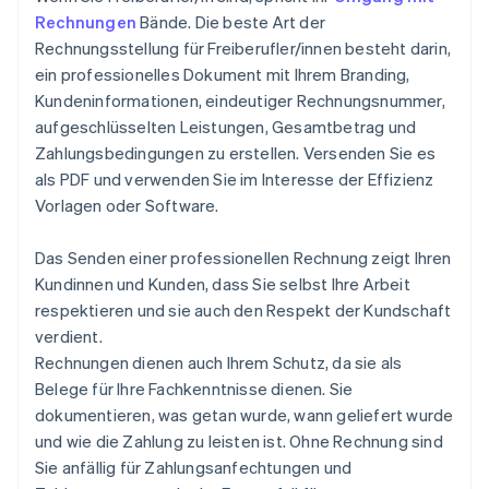
Skonti für vorzeitige Zahlungen
Ziehen Sie bei Bedarf eine/n Mediator/in hinzu
Rechnungen
Bände. Die beste Art der
8. Fügen Sie eventuelle Extras hinzu
Vorkasse
Rechnungsstellung für Freiberufler/innen besteht darin,
Haken Sie nach der Klärung nach
9. Speichern Sie die Rechnung als PDF und senden
ein professionelles Dokument mit Ihrem Branding,
Individuelle Zahlungsbedingungen
Sie sie in einer E-Mail
Über die Beilegung einer Rechnungsanfechtung
Kundeninformationen, eindeutiger Rechnungsnummer,
entscheiden
aufgeschlüsselten Leistungen, Gesamtbetrag und
Ergreifen Sie präventive Maßnahmen für die Zukunft
Zahlungsbedingungen zu erstellen. Versenden Sie es
als PDF und verwenden Sie im Interesse der Effizienz
Vorlagen oder Software.
Das Senden einer professionellen Rechnung zeigt Ihren
Kundinnen und Kunden, dass Sie selbst Ihre Arbeit
respektieren und sie auch den Respekt der Kundschaft
verdient.
Rechnungen dienen auch Ihrem Schutz, da sie als
Belege für Ihre Fachkenntnisse dienen. Sie
dokumentieren, was getan wurde, wann geliefert wurde
und wie die Zahlung zu leisten ist. Ohne Rechnung sind
Sie anfällig für Zahlungsanfechtungen und