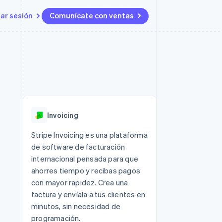
iar sesión
Comunícate con ventas
Recursos
Ecosistema
Contacto
 marketplaces
Más
Integraciones de aplicaciones
Socios
Contacta con ventas
Product roadmap
s
Ejemplos de código
Stripe App Marketplace
Conviértete en socio
Ver lo que viene
ataformas
Blog de desarrolladores
Estado de la API
Radar
Prevención de fraude
Invoicing
Atlas
Constitución de una startup
 lucro
Stripe Invoicing es una plataforma
de software de facturación
Climate
Eliminación de dióxido de
internacional pensada para que
carbono
ahorres tiempo y recibas pagos
con mayor rapidez. Crea una
factura y envíala a tus clientes en
minutos, sin necesidad de
programación.