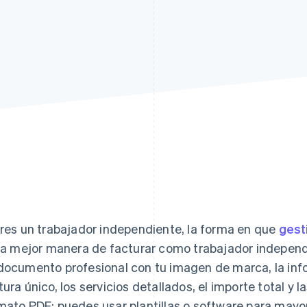
eres un trabajador independiente, la forma en que
gest
 La mejor manera de facturar como trabajador independ
documento profesional con tu imagen de marca, la inf
tura único, los servicios detallados, el importe total y 
mato PDF; puedes usar plantillas o software para mayor