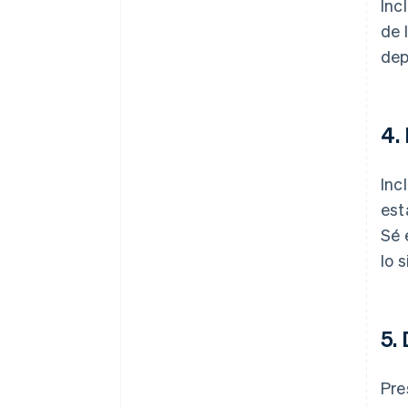
Inc
de 
dep
4.
Inc
est
Sé 
lo 
5.
Pre