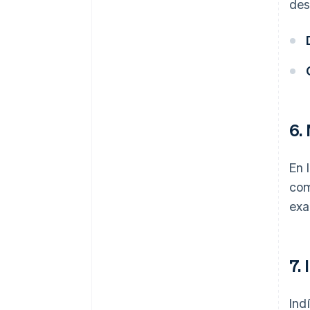
des
6.
En 
com
exa
7.
Ind