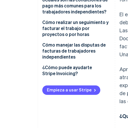
facturas
pago más comunes para los
trabajadores independientes?
El 
2. Agrega la imagen de marca
deb
de tu empresa
Condiciones netas
Cómo realizar un seguimiento y
facturar el trabajo por
Las
3. Identifícala claramente como
Pago parcial por adelantado
proyectos o por horas
Doc
factura
Pagos por hitos
Seguimiento del trabajo por
Cómo manejar las disputas de
fac
Incluye la información de tu
proyectos
facturas de trabajadores
Pago al final del trabajo
Una
cliente
independientes
Seguimiento del trabajo por
Anticipos
4. Especifica las fechas
horas
Entender la preocupación del
¿Cómo puede ayudarte
Ap
cliente
Stripe Invoicing?
Facturación por hora
5. Detalla tus servicios
atr
Mantén la calma y la neutralidad
exp
Comisiones por retraso
6. Menciona el importe total
Empieza a usar Stripe
de 
adeudado
Consulta el acuerdo
Descuentos por pronto pago
las
7. Indica tus condiciones de
Proporciona documentación de
Pago por adelantado
pago
respaldo
¿Qu
Condiciones personalizadas
8. Agrega información extra
Usa un mediador si es necesario