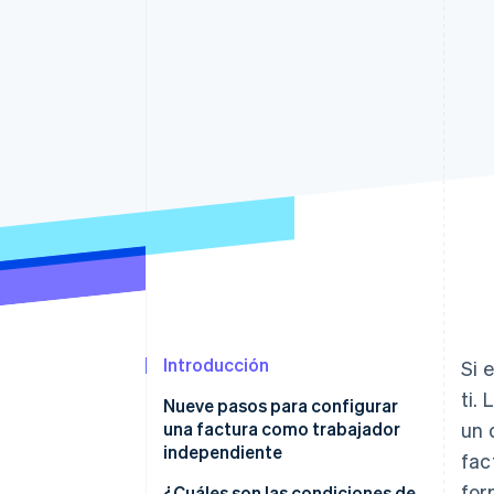
Introducción
Si 
ti.
Nueve pasos para configurar
una factura como trabajador
un 
independiente
fac
for
1. Utiliza software o plantillas de
¿Cuáles son las condiciones de