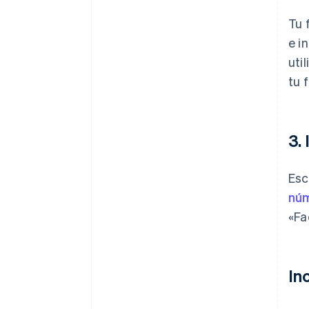
Tu 
e i
uti
tu 
3.
Esc
núm
«Fa
In