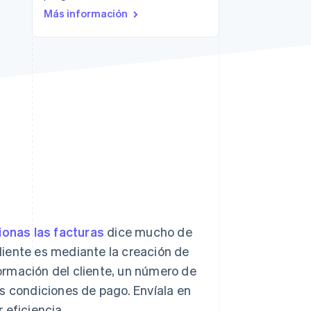
Más información
Sesiones de Stripe
2026
Descubre cómo Stripe
construye la
infraestructura
económica para la IA.
Mirar ahora
ionas las facturas
dice mucho de
iente es mediante la creación de
ormación del cliente, un número de
las condiciones de pago. Envíala en
 eficiencia.