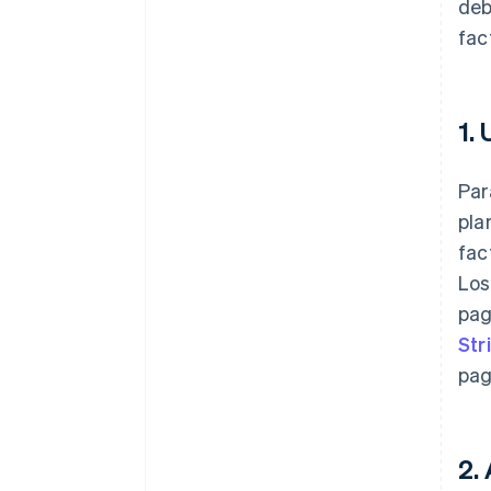
deb
fac
1.
Par
pla
fac
Los
pag
Str
pag
2.