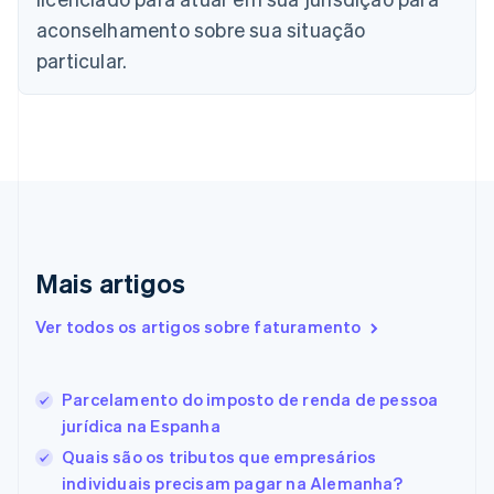
China continental
aconselhamento sobre sua situação
简体中文
English
Chipre
particular.
English
Croácia
English
Italiano
Dinamarca
English
Emirados Árabes Unidos
English
Eslováquia
English
Mais artigos
Eslovênia
English
Italiano
Ver todos os artigos sobre faturamento
Espanha
Español
English
Estados Unidos
Parcelamento do imposto de renda de pessoa
English
Español
简体中文
Estônia
jurídica na Espanha
English
Quais são os tributos que empresários
Finlândia
individuais precisam pagar na Alemanha?
English
Svenska