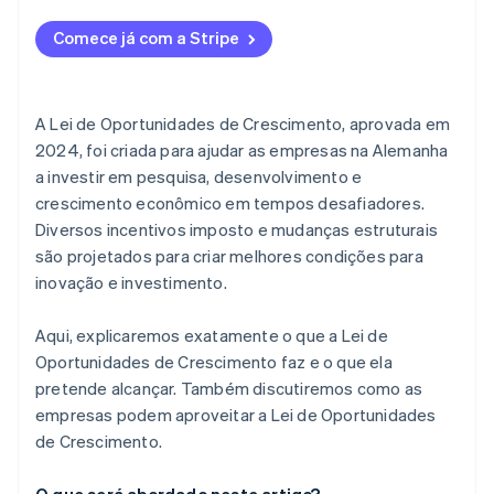
Maiores limites de rotatividade e lucro para a
Comece já com a Stripe
contabilidade baseada em dinheiro
Limite de faturamento mais alto para tributação
baseada em dinheiro
A Lei de Oportunidades de Crescimento, aprovada em
2024, foi criada para ajudar as empresas na Alemanha
Limite de isenção mais alto para presentes
a investir em pesquisa, desenvolvimento e
Sem declarações de IVA para pequenos
crescimento econômico em tempos desafiadores.
empresários crescentes
Diversos incentivos imposto e mudanças estruturais
são projetados para criar melhores condições para
Sem risco de responsabilidade com o método um
inovação e investimento.
quinto
Maior carga de perda
Aqui, explicaremos exatamente o que a Lei de
Oportunidades de Crescimento faz e o que ela
Suporte para veículos elétricos
pretende alcançar. Também discutiremos como as
Financiamento estendido para pesquisa
empresas podem aproveitar a Lei de Oportunidades
de Crescimento.