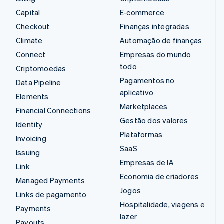
Capital
E-commerce
Checkout
Finanças integradas
Climate
Automação de finanças
Connect
Empresas do mundo
todo
Criptomoedas
Pagamentos no
Data Pipeline
aplicativo
Elements
Marketplaces
Financial Connections
Gestão dos valores
Identity
Plataformas
Invoicing
SaaS
Issuing
Empresas de IA
Link
Economia de criadores
Managed Payments
Jogos
Links de pagamento
Hospitalidade, viagens e
Payments
lazer
Payouts