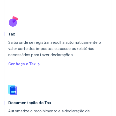
Luxemburgo
Français
Deutsch
English
Malásia
English
简体中文
Malta
English
Tax
México
Español
English
Saiba onde se registrar, recolha automaticamente o
Noruega
valor certo dos impostos e acesse os relatórios
English
necessários para fazer declarações.
Nova Zelândia
English
Conheça o Tax
Países Baixos
Nederlands
English
Polônia
English
Portugal
Português
English
RAE de Hong Kong, China
Documentação do Tax
English
简体中文
Reino Unido
Automatize o recolhimento e a declaração de
English