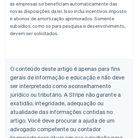
as empresas se beneficiam automaticamente das
novas disposições da lei. Isso inclui incentivos imposto
e abonos de amortização aprimorados. Somente
subsídios, como os para pesquisa e desenvolvimento,
devem ser solicitados.
Alemanha
Deutsch
English
Austrália
O conteúdo deste artigo é apenas para fins
English
gerais de informação e educação e não deve
Áustria
ser interpretado como aconselhamento
Deutsch
English
Bélgica
jurídico ou tributário. A Stripe não garante a
Nederlands
Français
Deutsch
English
exatidão, integridade, adequação ou
Brasil
atualidade das informações contidas no
Português
English
Bulgária
artigo. Você deve procurar a ajuda de um
English
advogado competente ou contador
Canadá
English
Français
licenciado para atuar em sua jurisdição para