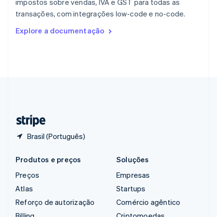
impostos sobre vendas, IVA e GST para todas as
República Tcheca
transações, com integrações low-code e no-code.
English
Romênia
Explore a documentação
English
Singapura
English
简体中文
Suécia
Svenska
English
Suíça
Deutsch
Français
Italiano
English
Tailândia
ไทย
English
Brasil (Português)
Produtos e preços
Soluções
Preços
Empresas
Atlas
Startups
Reforço de autorização
Comércio agêntico
Billing
Criptomoedas