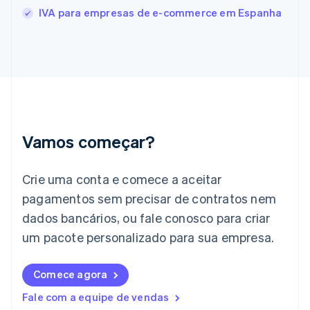
França
IVA para empresas de e-commerce em Espanha
Français
English
Gibraltar
English
Grécia
English
Hungria
English
Índia
English
Vamos começar?
Irlanda
English
Crie uma conta e comece a aceitar
Itália
Italiano
English
pagamentos sem precisar de contratos nem
Japão
dados bancários, ou fale conosco para criar
日本語
English
Letônia
um pacote personalizado para sua empresa.
English
Liechtenstein
Comece agora
Deutsch
English
Lituânia
Fale com a equipe de vendas
English