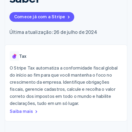
de 125
Recognition
Marketplaces
Gerenciar assinaturas
Authorization
Automação
Plano de ação do
Gestão dos valores
Ofereça cobrança por
Boost
contábil
produto
Plataformas
uso
Comece já com a Stripe
Otimizações
Stripe Sigma
Conferência anual das
SaaS
Emita cartões
de aceitação
Relatórios
sessões
respaldados por
Link
personalizados
Carreiras
stablecoins
Última atualização: 26 de julho de 2024
Checkout
Data Pipeline
Sala de imprensa
Provisione e gerencie
acelerado
Sincronização
Stripe Press
serviços com agentes
Por setor
de dados
Tax
Empresas de IA
Economia de criadores
Contato
Recursos
O Stripe Tax automatiza a conformidade fiscal global
Mais
Jogos
Fale com a equipe de
do início ao fim para que você mantenha o foco no
Product roadmap
Hospitalidade, viagens
Integrações de
vendas
Veja o que está chegando
crescimento da empresa. Identifique obrigações
e lazer
aplicativos
Seja um parceiro
Seguros
Exemplos de códigos
fiscais, gerencie cadastros, calcule e recolha o valor
Radar
Mídia e entretenimento
Blog de
correto dos impostos em todo o mundo e habilite
Prevenção de fraudes
desenvolvedores
declarações, tudo em um só lugar.
Organizações sem fins
Status da API
Atlas
lucrativos
Incorporação de startups
Saiba mais
Serviços profissionais
Climate
Setor público
Remoção de carbono
Varejo