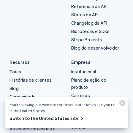
Referência da API
Status da API
Changelog da API
Bibliotecas e SDKs
Stripe Projects
Blog do desenvolvedor
Recursos
Empresa
Guias
Institucional
Histórias de clientes
Plano de ação do
produto
Blog
Carreiras
Comunidade
Sala de imprensa
Conferência anual das
You’re viewing our website for Brazil, but it looks like you’re
in the United States.
sessões
Stripe Press
Switch to the United States site
Privacidade e termos
Fale com a equipe de
vendas
Atividades proibidas e