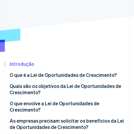
Ecossistema
Stripe Sessions 2026
Parceiros
Stripe App Marketplace
Veja como a Stripe está construindo a infraestrutura econô
Assista agora
Introdução
O que é a Lei de Oportunidades de Crescimento?
Quais são os objetivos da Lei de Oportunidades de
Crescimento?
O que envolve a Lei de Oportunidades de
Crescimento?
Faturamento eletrônico obrigatório
As empresas precisam solicitar os benefícios da Lei
de Oportunidades de Crescimento?
Melhoria nas opções de depreciação