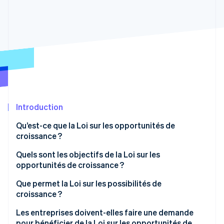
Découvrez les prochaines évolutions
Commerce en ligne
Radar
Prévention de la fraude
Écosystème
Atlas
Constitution de start-up
Partenaires
Climate
Stripe App Marketplace
Élimination du carbone
Identity
Vérification de l'identité
Introduction
Qu’est-ce que la Loi sur les opportunités de
croissance ?
Quels sont les objectifs de la Loi sur les
Stripe Sessions 2026
opportunités de croissance ?
Découvrez comment Stripe construit l’infrastructure écono
Regarder la vidéo
Que permet la Loi sur les possibilités de
croissance ?
Facturation électronique obligatoire
Les entreprises doivent-elles faire une demande
pour bénéficier de la Loi sur les opportunités de