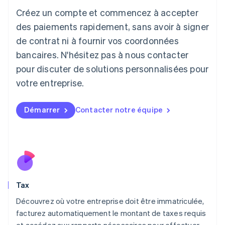
Italiano
English
Créez un compte et commencez à accepter
Japon
日本語
English
des paiements rapidement, sans avoir à signer
Lettonie
de contrat ni à fournir vos coordonnées
English
bancaires. N'hésitez pas à nous contacter
Liechtenstein
pour discuter de solutions personnalisées pour
Deutsch
English
Lituanie
votre entreprise.
English
Luxembourg
Français
Deutsch
English
Démarrer
Contacter notre équipe
Malaisie
English
简体中文
Malte
English
Mexique
Español
English
Norvège
Tax
English
Nouvelle-Zélande
Découvrez où votre entreprise doit être immatriculée,
English
facturez automatiquement le montant de taxes requis
Pays-Bas