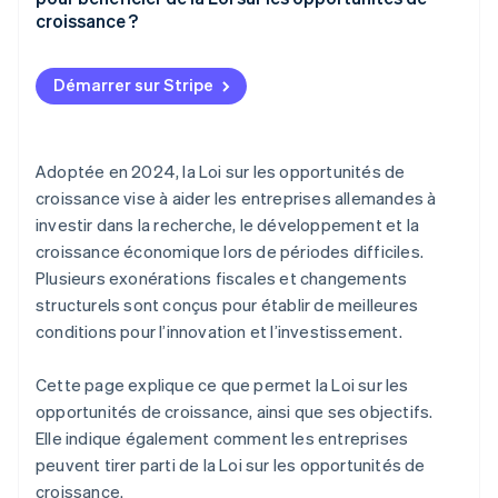
Options d’amortissement améliorées
croissance ?
Plafonds plus élevés de chiffre d’affaires et de
bénéfice pour la comptabilité de caisse
Démarrer sur Stripe
Augmentation du plafond de chiffre d’affaires pour
l’imposition de caisse
Adoptée en 2024, la Loi sur les opportunités de
Augmentation du plafond d’exemption pour les
croissance vise à aider les entreprises allemandes à
cadeaux
investir dans la recherche, le développement et la
Pas de déclaration de TVA pour les petites
croissance économique lors de périodes difficiles.
entreprises
Plusieurs exonérations fiscales et changements
structurels sont conçus pour établir de meilleures
Pas de risque de responsabilité avec la méthode du
conditions pour l’innovation et l’investissement.
cinquième
Report de pertes plus élevées
Cette page explique ce que permet la Loi sur les
opportunités de croissance, ainsi que ses objectifs.
Prise en charge des véhicules électriques
Elle indique également comment les entreprises
Financement élargi de la recherche
peuvent tirer parti de la Loi sur les opportunités de
croissance.