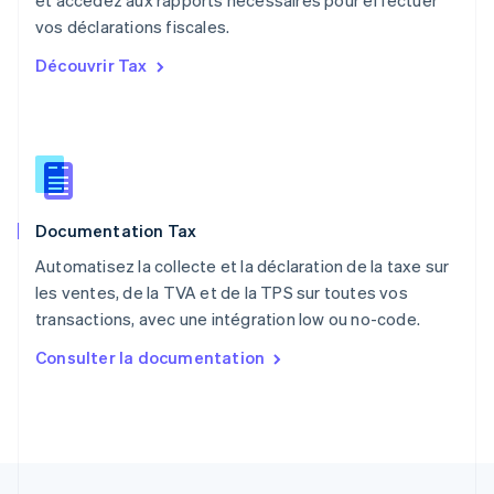
et accédez aux rapports nécessaires pour effectuer
Nederlands
English
vos déclarations fiscales.
Pologne
English
Découvrir Tax
Portugal
Português
English
R.A.S. de Hong Kong, Chine
English
简体中文
République tchèque
English
Roumanie
Documentation Tax
English
Royaume-Uni
Automatisez la collecte et la déclaration de la taxe sur
English
les ventes, de la TVA et de la TPS sur toutes vos
Singapour
transactions, avec une intégration low ou no-code.
English
简体中文
Slovaquie
Consulter la documentation
English
Slovénie
English
Italiano
Suède
Svenska
English
Suisse