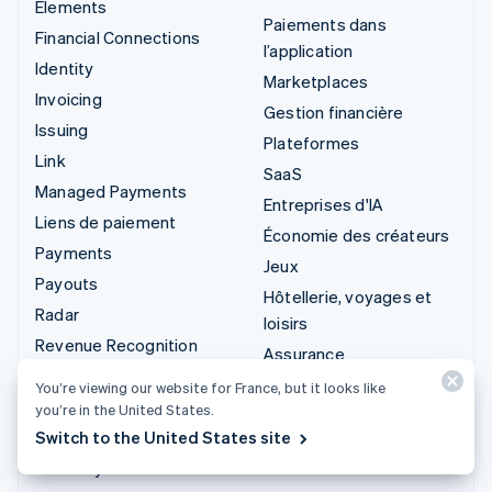
Elements
Paiements dans
Financial Connections
l’application
Identity
Marketplaces
Invoicing
Gestion financière
Issuing
Plateformes
Link
SaaS
Managed Payments
Entreprises d'IA
Liens de paiement
Économie des créateurs
Payments
Jeux
Payouts
Hôtellerie, voyages et
Radar
loisirs
Revenue Recognition
Assurance
Stripe Sigma
Médias et
You’re viewing our website for France, but it looks like
Stripe Tax
divertissements
you’re in the United States.
Terminal
Switch to the United States site
Organisations à but non
Treasury
lucratif