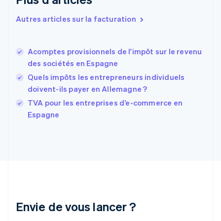
English
Espagne
Autres articles sur la facturation
Español
English
Estonie
English
Acomptes provisionnels de l'impôt sur le revenu
États-Unis
des sociétés en Espagne
English
Español
简体中文
Finlande
Quels impôts les entrepreneurs individuels
English
Svenska
doivent-ils payer en Allemagne ?
France
TVA pour les entreprises d’e-commerce en
Français
English
Espagne
Gibraltar
English
Grèce
English
Hongrie
English
Inde
English
Irlande
Envie de vous lancer ?
English
Italie