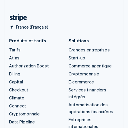
Deutsch
Français
Italiano
English
Thaïlande
ไทย
English
France (Français)
Produits et tarifs
Solutions
Tarifs
Grandes entreprises
Atlas
Start-up
Authorization Boost
Commerce agentique
Billing
Cryptomonnaie
Capital
E-commerce
Checkout
Services financiers
intégrés
Climate
Automatisation des
Connect
opérations financières
Cryptomonnaie
Entreprises
Data Pipeline
internationales