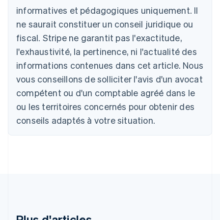
Deutsch
English
informatives et pédagogiques uniquement. Il
Australie
ne saurait constituer un conseil juridique ou
English
Autriche
fiscal. Stripe ne garantit pas l'exactitude,
Deutsch
English
l'exhaustivité, la pertinence, ni l'actualité des
Belgique
informations contenues dans cet article. Nous
Nederlands
Français
Deutsch
English
Brésil
vous conseillons de solliciter l'avis d'un avocat
Português
English
compétent ou d'un comptable agréé dans le
Bulgarie
ou les territoires concernés pour obtenir des
English
Canada
conseils adaptés à votre situation.
English
Français
Chine continentale
简体中文
English
Chypre
English
Croatie
English
Italiano
Danemark
English
Émirats arabes unis
Plus d'articles