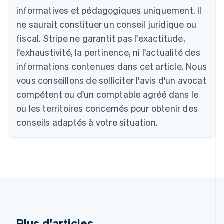
Deutsch
English
informatives et pédagogiques uniquement. Il
Australie
ne saurait constituer un conseil juridique ou
English
Autriche
fiscal. Stripe ne garantit pas l'exactitude,
Deutsch
English
l'exhaustivité, la pertinence, ni l'actualité des
Belgique
informations contenues dans cet article. Nous
Nederlands
Français
Deutsch
English
Brésil
vous conseillons de solliciter l'avis d'un avocat
Português
English
compétent ou d'un comptable agréé dans le
Bulgarie
ou les territoires concernés pour obtenir des
English
Canada
conseils adaptés à votre situation.
English
Français
Chine continentale
简体中文
English
Chypre
English
Croatie
English
Italiano
Danemark
English
Émirats arabes unis
Plus d'articles