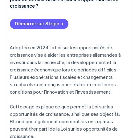
Options d’amortissement améliorées
croissance ?
Plafonds plus élevés de chiffre d’affaires et de
bénéfice pour la comptabilité de caisse
Démarrer sur Stripe
Augmentation du plafond de chiffre d’affaires pour
l’imposition de caisse
Adoptée en 2024, la Loi sur les opportunités de
Augmentation du plafond d’exemption pour les
croissance vise à aider les entreprises allemandes à
cadeaux
investir dans la recherche, le développement et la
Pas de déclaration de TVA pour les petites
croissance économique lors de périodes difficiles.
entreprises
Plusieurs exonérations fiscales et changements
structurels sont conçus pour établir de meilleures
Pas de risque de responsabilité avec la méthode du
conditions pour l’innovation et l’investissement.
cinquième
Report de pertes plus élevées
Cette page explique ce que permet la Loi sur les
opportunités de croissance, ainsi que ses objectifs.
Prise en charge des véhicules électriques
Elle indique également comment les entreprises
Financement élargi de la recherche
peuvent tirer parti de la Loi sur les opportunités de
croissance.