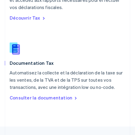
et accédez aux rapports nécessaires pour effectuer
Nederlands
English
vos déclarations fiscales.
Pologne
English
Découvrir Tax
Portugal
Português
English
R.A.S. de Hong Kong, Chine
English
简体中文
République tchèque
English
Roumanie
Documentation Tax
English
Royaume-Uni
Automatisez la collecte et la déclaration de la taxe sur
English
les ventes, de la TVA et de la TPS sur toutes vos
Singapour
transactions, avec une intégration low ou no-code.
English
简体中文
Slovaquie
Consulter la documentation
English
Slovénie
English
Italiano
Suède
Svenska
English
Suisse