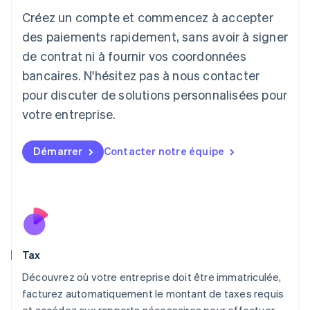
Italiano
English
Créez un compte et commencez à accepter
Japon
日本語
English
des paiements rapidement, sans avoir à signer
Lettonie
de contrat ni à fournir vos coordonnées
English
bancaires. N'hésitez pas à nous contacter
Liechtenstein
pour discuter de solutions personnalisées pour
Deutsch
English
Lituanie
votre entreprise.
English
Luxembourg
Français
Deutsch
English
Démarrer
Contacter notre équipe
Malaisie
English
简体中文
Malte
English
Mexique
Español
English
Norvège
Tax
English
Nouvelle-Zélande
Découvrez où votre entreprise doit être immatriculée,
English
facturez automatiquement le montant de taxes requis
Pays-Bas