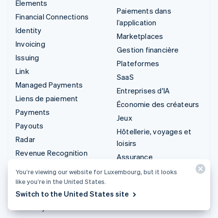
Elements
Paiements dans
Financial Connections
l’application
Identity
Marketplaces
Invoicing
Gestion financière
Issuing
Plateformes
Link
SaaS
Managed Payments
Entreprises d'IA
Liens de paiement
Économie des créateurs
Payments
Jeux
Payouts
Hôtellerie, voyages et
Radar
loisirs
Revenue Recognition
Assurance
Stripe Sigma
Médias et
You’re viewing our website for Luxembourg, but it looks
Stripe Tax
divertissements
like you’re in the United States.
Terminal
Switch to the United States site
Organisations à but non
Treasury
lucratif