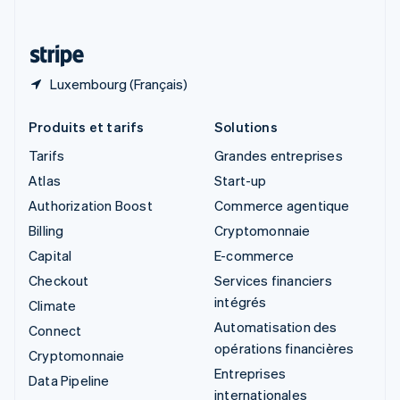
Deutsch
Français
Italiano
English
Thaïlande
ไทย
English
Luxembourg (Français)
Produits et tarifs
Solutions
Tarifs
Grandes entreprises
Atlas
Start-up
Authorization Boost
Commerce agentique
Billing
Cryptomonnaie
Capital
E-commerce
Checkout
Services financiers
intégrés
Climate
Automatisation des
Connect
opérations financières
Cryptomonnaie
Entreprises
Data Pipeline
internationales