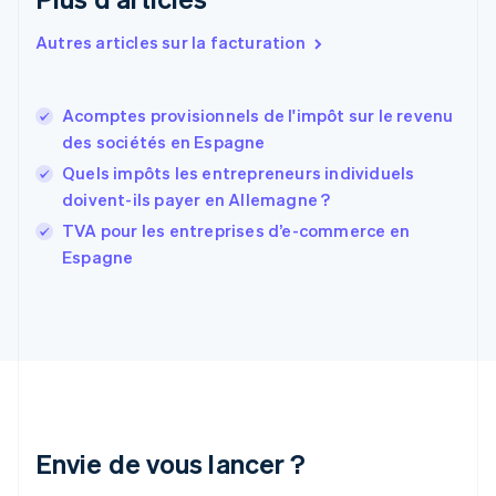
English
Espagne
Autres articles sur la facturation
Español
English
Estonie
English
Acomptes provisionnels de l'impôt sur le revenu
États-Unis
des sociétés en Espagne
English
Español
简体中文
Finlande
Quels impôts les entrepreneurs individuels
English
Svenska
doivent-ils payer en Allemagne ?
France
TVA pour les entreprises d’e-commerce en
Français
English
Espagne
Gibraltar
English
Grèce
English
Hongrie
English
Inde
English
Irlande
Envie de vous lancer ?
English
Italie