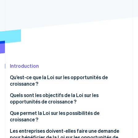
Découvrez les prochaines évolutions
Commerce en ligne
Radar
Prévention de la fraude
Écosystème
Atlas
Constitution de start-up
Partenaires
Climate
Stripe App Marketplace
Élimination du carbone
Identity
Vérification de l'identité
Introduction
Qu’est-ce que la Loi sur les opportunités de
croissance ?
Quels sont les objectifs de la Loi sur les
Stripe Sessions 2026
opportunités de croissance ?
Découvrez comment Stripe construit l’infrastructure écono
Regarder la vidéo
Que permet la Loi sur les possibilités de
croissance ?
Facturation électronique obligatoire
Les entreprises doivent-elles faire une demande
pour bénéficier de la Loi sur les opportunités de