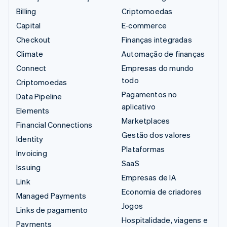
Billing
Criptomoedas
Capital
E-commerce
Checkout
Finanças integradas
Climate
Automação de finanças
Connect
Empresas do mundo
todo
Criptomoedas
Pagamentos no
Data Pipeline
aplicativo
Elements
Marketplaces
Financial Connections
Gestão dos valores
Identity
Plataformas
Invoicing
SaaS
Issuing
Empresas de IA
Link
Economia de criadores
Managed Payments
Jogos
Links de pagamento
Hospitalidade, viagens e
Payments