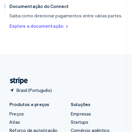
English
Documentação do Connect
República Tcheca
Saiba como direcionar pagamentos entre várias partes.
English
Romênia
Explore a documentação
English
Singapura
English
简体中文
Suécia
Svenska
English
Suíça
Deutsch
Français
Italiano
English
Tailândia
ไทย
English
Brasil (Português)
Produtos e preços
Soluções
Preços
Empresas
Atlas
Startups
Reforço de autorização
Comércio agêntico