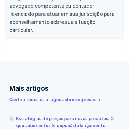
advogado competente ou contador
English
Français
China continental
licenciado para atuar em sua jurisdição para
简体中文
English
aconselhamento sobre sua situação
Chipre
English
particular.
Croácia
English
Italiano
Dinamarca
English
Emirados Árabes Unidos
English
Eslováquia
English
Eslovênia
Mais artigos
English
Italiano
Espanha
Confira todos os artigos sobre empresas
Español
English
Estados Unidos
English
Español
简体中文
Estônia
Estratégias de preços para novos produtos: O
English
que saber antes (e depois) do lançamento
Finlândia