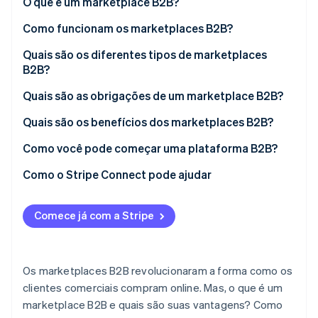
O que é um marketplace B2B?
Como funcionam os marketplaces B2B?
Ecossistema
Quais são os diferentes tipos de marketplaces
Stripe Sessions 2026
Parceiros
B2B?
Stripe App Marketplace
Veja como a Stripe está construindo a infraestrutura econô
Assista agora
Quais são as obrigações de um marketplace B2B?
Quais são os benefícios dos marketplaces B2B?
Como você pode começar uma plataforma B2B?
Como o Stripe Connect pode ajudar
Comece já com a Stripe
Os marketplaces B2B revolucionaram a forma como os
clientes comerciais compram online. Mas, o que é um
marketplace B2B e quais são suas vantagens? Como