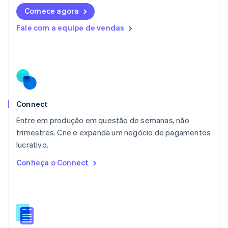
English
Comece agora
Luxemburgo
Fale com a equipe de vendas
Français
Deutsch
English
Malásia
English
简体中文
Malta
English
México
Español
English
Noruega
Connect
English
Entre em produção em questão de semanas, não
Nova Zelândia
English
trimestres. Crie e expanda um negócio de pagamentos
Países Baixos
lucrativo.
Nederlands
English
Conheça o Connect
Polônia
English
Portugal
Português
English
RAE de Hong Kong, China
English
简体中文
Reino Unido