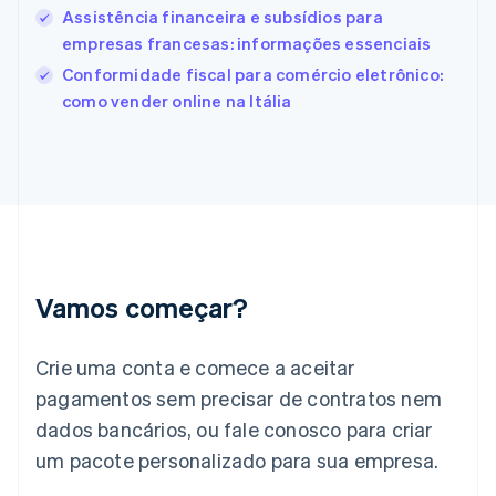
Assistência financeira e subsídios para
English
Svenska
França
empresas francesas: informações essenciais
Français
English
Conformidade fiscal para comércio eletrônico:
Gibraltar
como vender online na Itália
English
Grécia
English
Hungria
English
Índia
English
Irlanda
English
Vamos começar?
Itália
Italiano
English
Japão
Crie uma conta e comece a aceitar
日本語
English
pagamentos sem precisar de contratos nem
Letônia
dados bancários, ou fale conosco para criar
English
Liechtenstein
um pacote personalizado para sua empresa.
Deutsch
English
Lituânia