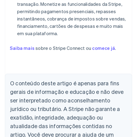
transação. Monetize as funcionalidades da Stripe,
permitindo pagamentos presenciais, repasses
instantâneos, cobrança de impostos sobre vendas,
financiamento, cartões de despesas e muito mais
em sua plataforma.
Saiba mais
sobre o Stripe Connect ou
comece já
.
Alemanha
Deutsch
English
Austrália
English
O conteúdo deste artigo é apenas para fins
Áustria
gerais de informação e educação e não deve
Deutsch
English
Bélgica
ser interpretado como aconselhamento
Nederlands
Français
Deutsch
English
jurídico ou tributário. A Stripe não garante a
Brasil
exatidão, integridade, adequação ou
Português
English
Bulgária
atualidade das informações contidas no
English
artigo. Você deve procurar a ajuda de um
Canadá