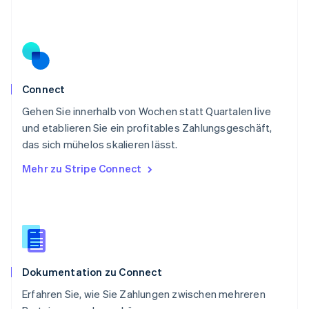
Portugal
Português
English
Rumänien
English
Schweden
Svenska
English
Schweiz
Connect
Deutsch
Français
Italiano
English
Gehen Sie innerhalb von Wochen statt Quartalen live
Singapur
English
简体中文
und etablieren Sie ein profitables Zahlungsgeschäft,
Slowakei
das sich mühelos skalieren lässt.
English
Mehr zu Stripe Connect
Slowenien
English
Italiano
Sonderverwaltungsregion Hongkong,
China
English
简体中文
Spanien
Español
English
Dokumentation zu Connect
Thailand
ไทย
English
Erfahren Sie, wie Sie Zahlungen zwischen mehreren
Tschechische Republik