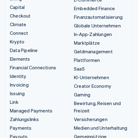
Capital
Embedded Finance
Checkout
Finanzautomatisierung
Climate
Globale Unternehmen
Connect
In-App-Zahlungen
Krypto
Marktplätze
Data Pipeline
Geldmanagement
Elements
Plattformen
Financial Connections
SaaS
Identity
KI-Unternehmen
Invoicing
Creator Economy
Issuing
Gaming
Link
Bewirtung, Reisen und
Managed Payments
Freizeit
Zahlungslinks
Versicherungen
Payments
Medien und Unterhaltung
Payouts
Gemeinnützige