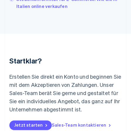
Liechtenstein
Italien online verkaufen
Deutsch
English
Litauen
English
Luxemburg
Français
Deutsch
English
Malaysia
English
简体中文
Malta
English
Startklar?
Mexiko
Español
English
Neuseeland
Erstellen Sie direkt ein Konto und beginnen Sie
English
mit dem Akzeptieren von Zahlungen. Unser
Niederlande
Nederlands
English
Sales-Team berät Sie gerne und gestaltet für
Norwegen
Sie ein individuelles Angebot, das ganz auf Ihr
English
Österreich
Unternehmen abgestimmt ist.
Deutsch
English
Polen
Jetzt starten
Sales-Team kontaktieren
English