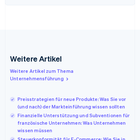
Finnland
English
Svenska
Frankreich
Français
English
Gibraltar
English
Griechenland
English
Indien
Weitere Artikel
English
Irland
Weitere Artikel zum Thema
English
Italien
Unternehmensführung
Italiano
English
Japan
日本語
English
Preisstrategien für neue Produkte: Was Sie vor
Kanada
(und nach) der Markteinführung wissen sollten
English
Français
Finanzielle Unterstützung und Subventionen für
Kroatien
English
Italiano
französische Unternehmen: Was Unternehmen
Lettland
wissen müssen
English
Steuerkonformität für E-Commerce: Wie Sie in