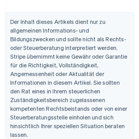
Der Inhalt dieses Artikels dient nur zu
allgemeinen Informations- und
Bildungszwecken und sollte nicht als Rechts-
Australien
oder Steuerberatung interpretiert werden.
English
Belgien
Stripe übernimmt keine Gewähr oder Garantie
Nederlands
Français
Deutsch
English
für die Richtigkeit, Vollständigkeit,
Brasilien
Português
English
Angemessenheit oder Aktualität der
Bulgarien
Informationen in diesem Artikel. Sie sollten
English
Dänemark
den Rat eines in Ihrem steuerlichen
English
Zuständigkeitsbereich zugelassenen
Deutschland
kompetenten Rechtsbeistands oder von einer
Deutsch
English
Estland
Steuerberatungsstelle einholen und sich
English
hinsichtlich Ihrer speziellen Situation beraten
Festlandchina
lassen.
简体中文
English