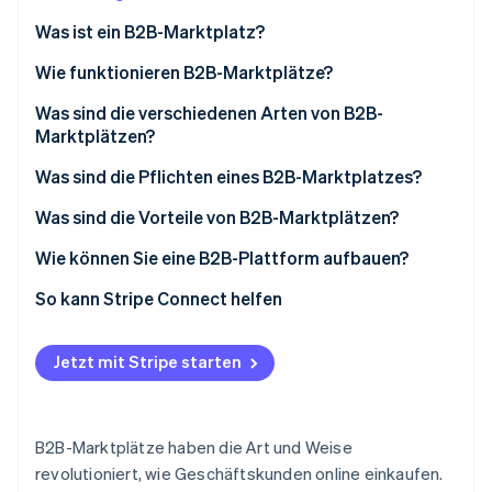
Betrugsprävention
Ecosystem
Was ist ein B2B-Marktplatz?
Atlas
Start-up-Gründung
Partner
Wie funktionieren B2B-Marktplätze?
Stripe App-Marktplatz
Climate
Was sind die verschiedenen Arten von B2B-
CO₂-Entnahme
Marktplätzen?
Identity
Online-Identitätsprüfung
Was sind die Pflichten eines B2B-Marktplatzes?
Was sind die Vorteile von B2B-Marktplätzen?
Wie können Sie eine B2B-Plattform aufbauen?
Stripe-Sessions 2026
So kann Stripe Connect helfen
Erfahren Sie, wie Stripe Lösungen für die Wirts
Jetzt ansehen
Jetzt mit Stripe starten
B2B-Marktplätze haben die Art und Weise
revolutioniert, wie Geschäftskunden online einkaufen.