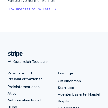
Parteien vornehmen können.
English
Ungarn
Dokumentation im Detail
English
Vereinigte Arabische Emirate
English
Vereinigte Staaten
English
Español
简体中文
Vereinigtes Königreich
English
Zypern
English
Österreich (Deutsch)
Produkte und
Lösungen
Preisinformationen
Unternehmen
Preisinformationen
Start-ups
Atlas
Agentenbasierter Handel
Authorization Boost
Krypto
Billing
E-Commerce