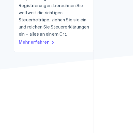
Registrierungen, berechnen Sie
weltweit die richtigen
Steuerbeträge, ziehen Sie sie ein
Stripe-Sessions 2026
Erfahren Sie, wie Stripe
und reichen Sie Steuererklärungen
Lösungen für die
ein – alles an einem Ort.
Wirtschaftsinfrastruktur
Mehr erfahren
für KI aufbaut.
Jetzt ansehen