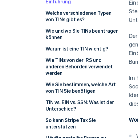
Einführung
Ein
Ste
Welche verschiedenen Typen
von TINs gibt es?
Unt
Sozialversicherungsnummer
Wie und wo Sie TINs beantragen
Der
(SSN)
können
gem
EIN
So beantragen Sie eine SSN
Warum ist eine TIN wichtig?
Ein
Individuelle
So beantragen Sie eine EIN
Wie TINs von der IRS und
Bun
Steueridentifikationsnummer
anderen Behörden verwendet
So beantragen Sie eine ITIN
(ITIN)
werden
Im 
So beantragen Sie eine PTIN
Steueridentifikationsnummer
IRS
Wie Sie bestimmen, welche Art
Soc
für Steuerberater/innen (PTIN)
von TIN Sie benötigen
So beantragen Sie eine ATIN
Ide
SSA
Adoption Taxpayer
Sozialversicherungsnummer
TIN vs. EIN vs. SSN: Was ist der
die
Bundesstaatliche
Identification Number (ATIN)
(SSN)
Unterschied?
Steuerbehörden
Wor
EIN
So kann Stripe Tax Sie
Finanzinstitute
unterstützen
ITIN
Arbeitsministerium
Häufig gestellte Fragen zu