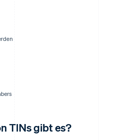
erden
mbers
n TINs gibt es?