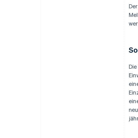
Der
Mel
wer
So
Die
Ein
ein
Ein
ein
neu
jäh