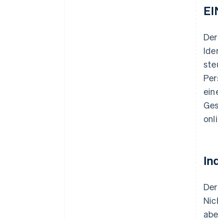
EI
Der
Ide
ste
Per
ein
Ges
onl
In
Der
Nic
abe