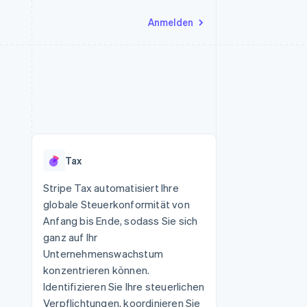
Anmelden
Ressourcen
Ecosystem
Kontakt
nd Marktplätze
Mehr
App-Integrationen
Partner
Sales-Team kontaktieren
Product roadmap
Code-Beispiele
Stripe App-Marktplatz
Partner werden
Ausblick
 Plattformen
Entwickler-Blog
 platforms
eit
API-Status
Radar
Betrugsprävention
eistungen
Tax
Atlas
onen
virtuelle Karten
Start-up-Gründung
Stripe Tax automatisiert Ihre
globale Steuerkonformität von
Climate
CO₂-Entnahme
Anfang bis Ende, sodass Sie sich
ganz auf Ihr
Identity
Online-Identitätsprüfung
Unternehmenswachstum
konzentrieren können.
Identifizieren Sie Ihre steuerlichen
Verpflichtungen, koordinieren Sie