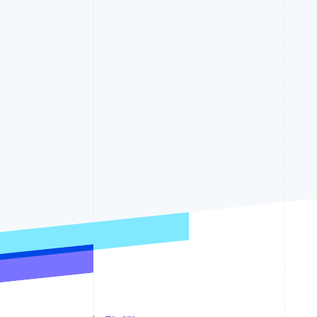
Optimierung der
Datensynchronisier
Autorisierungsraten
Link
Beschleunigter Bezahlvorgang
Financial Connections
Verbundene Finanzdaten