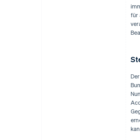
imm
für
ver
Bea
St
Der
Bun
Num
Acc
Geg
ern
kan