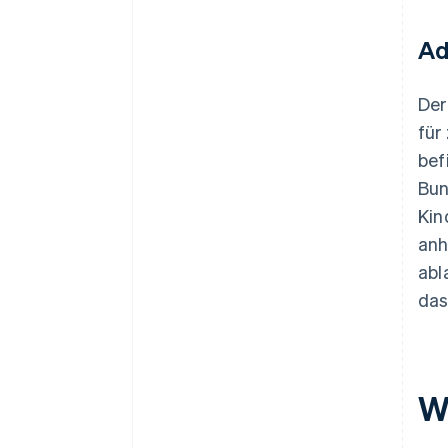
Ad
Der
für
bef
Bun
Kin
anh
abl
das
W