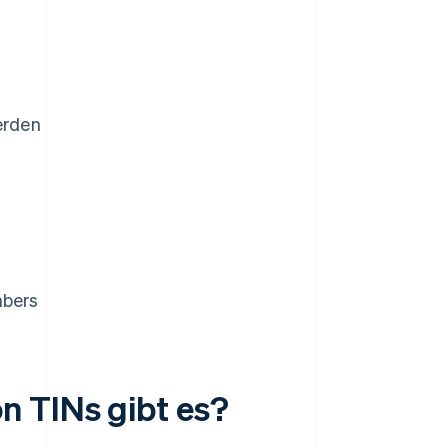
erden
mbers
n TINs gibt es?