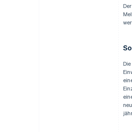
Der
Mel
wer
So
Die
Ein
ein
Ein
ein
neu
jäh