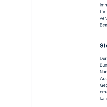
imm
für
ver
Bea
St
Der
Bun
Num
Acc
Geg
ern
kan