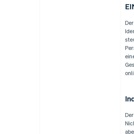
EI
Der
Ide
ste
Per
ein
Ges
onl
In
Der
Nic
abe