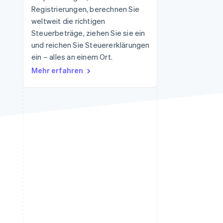
Registrierungen, berechnen Sie
weltweit die richtigen
Steuerbeträge, ziehen Sie sie ein
Stripe-Sessions 2026
Erfahren Sie, wie Stripe
und reichen Sie Steuererklärungen
Lösungen für die
ein – alles an einem Ort.
Wirtschaftsinfrastruktur
Mehr erfahren
für KI aufbaut.
Jetzt ansehen