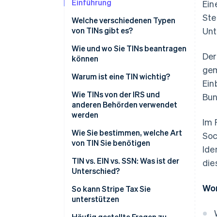
Einführung
Ein
Ste
Welche verschiedenen Typen
von TINs gibt es?
Unt
Sozialversicherungsnummer
Wie und wo Sie TINs beantragen
Der
(SSN)
können
gem
EIN
So beantragen Sie eine SSN
Warum ist eine TIN wichtig?
Ein
Individuelle
So beantragen Sie eine EIN
Wie TINs von der IRS und
Bun
Steueridentifikationsnummer
anderen Behörden verwendet
So beantragen Sie eine ITIN
(ITIN)
werden
Im 
So beantragen Sie eine PTIN
Steueridentifikationsnummer
IRS
Wie Sie bestimmen, welche Art
Soc
für Steuerberater/innen (PTIN)
von TIN Sie benötigen
So beantragen Sie eine ATIN
Ide
SSA
Adoption Taxpayer
Sozialversicherungsnummer
TIN vs. EIN vs. SSN: Was ist der
die
Bundesstaatliche
Identification Number (ATIN)
(SSN)
Unterschied?
Steuerbehörden
Wor
EIN
So kann Stripe Tax Sie
Finanzinstitute
unterstützen
ITIN
Arbeitsministerium
Häufig gestellte Fragen zu