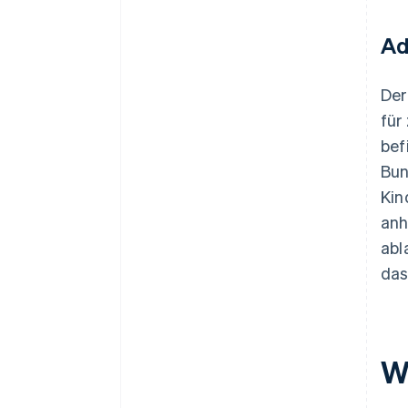
Ad
Der
für
bef
Bun
Kin
anh
abl
das
W