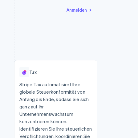
Anmelden
Ressourcen
Ecosystem
Kontakt
nd Marktplätze
Mehr
App-Integrationen
Partner
Sales-Team kontaktieren
Product roadmap
Code-Beispiele
Stripe App-Marktplatz
Partner werden
Ausblick
 Plattformen
Entwickler-Blog
 platforms
eit
API-Status
Radar
Betrugsprävention
eistungen
Tax
Atlas
onen
virtuelle Karten
Start-up-Gründung
Stripe Tax automatisiert Ihre
globale Steuerkonformität von
Climate
CO₂-Entnahme
Anfang bis Ende, sodass Sie sich
ganz auf Ihr
Identity
Online-Identitätsprüfung
Unternehmenswachstum
konzentrieren können.
Identifizieren Sie Ihre steuerlichen
Verpflichtungen, koordinieren Sie