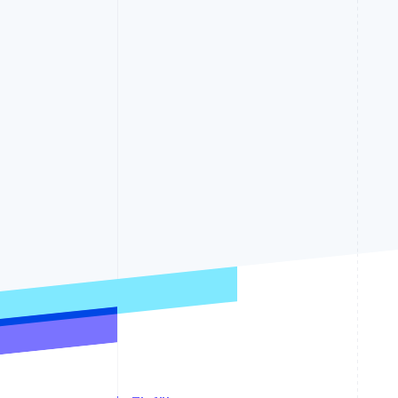
Optimierung der
Datensynchronisier
Autorisierungsraten
Link
Beschleunigter Bezahlvorgang
Financial Connections
Verbundene Finanzdaten