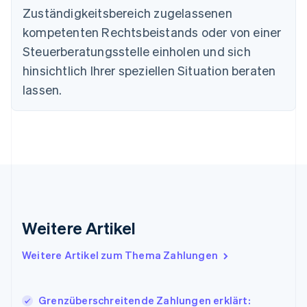
Zuständigkeitsbereich zugelassenen
Estland
English
kompetenten Rechtsbeistands oder von einer
Festlandchina
Steuerberatungsstelle einholen und sich
简体中文
English
Finnland
hinsichtlich Ihrer speziellen Situation beraten
English
Svenska
lassen.
Frankreich
Français
English
Gibraltar
English
Griechenland
English
Indien
English
Irland
Weitere Artikel
English
Italien
Italiano
English
Weitere Artikel zum Thema Zahlungen
Japan
日本語
English
Kanada
Grenzüberschreitende Zahlungen erklärt:
English
Français