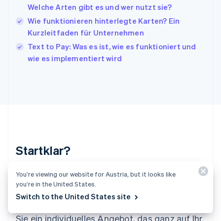
Welche Arten gibt es und wer nutzt sie?
Kroatien
English
Italiano
Wie funktionieren hinterlegte Karten? Ein
Lettland
Kurzleitfaden für Unternehmen
English
Text to Pay: Was es ist, wie es funktioniert und
Liechtenstein
wie es implementiert wird
Deutsch
English
Litauen
English
Luxemburg
Français
Deutsch
English
Malaysia
English
简体中文
Malta
English
Startklar?
Mexiko
Español
English
Neuseeland
You’re viewing our website for Austria, but it looks like
Erstellen Sie direkt ein Konto und beginnen Sie
English
you’re in the United States.
mit dem Akzeptieren von Zahlungen. Unser
Niederlande
Switch to the United States site
Nederlands
English
Sales-Team berät Sie gerne und gestaltet für
Norwegen
Sie ein individuelles Angebot, das ganz auf Ihr
English