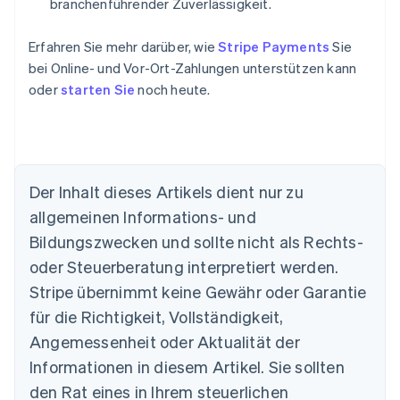
branchenführender Zuverlässigkeit.
Erfahren Sie mehr darüber, wie
Stripe Payments
Sie
bei Online- und Vor-Ort-Zahlungen unterstützen kann
oder
starten Sie
noch heute.
Der Inhalt dieses Artikels dient nur zu
Australien
allgemeinen Informations- und
English
Belgien
Bildungszwecken und sollte nicht als Rechts-
Nederlands
Français
Deutsch
English
oder Steuerberatung interpretiert werden.
Brasilien
Stripe übernimmt keine Gewähr oder Garantie
Português
English
Bulgarien
für die Richtigkeit, Vollständigkeit,
English
Angemessenheit oder Aktualität der
Dänemark
Informationen in diesem Artikel. Sie sollten
English
Deutschland
den Rat eines in Ihrem steuerlichen
Deutsch
English