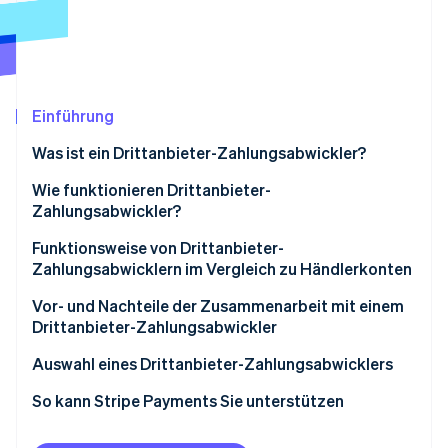
Betrugsprävention
Ecosystem
Atlas
Start-up-Gründung
Partner
Stripe App-Marktplatz
Climate
CO₂-Entnahme
Einführung
Identity
Was ist ein Drittanbieter-Zahlungsabwickler?
Online-Identitätsprüfung
Unterschied zwischen Zahlungsabwickler und
Wie funktionieren Drittanbieter-
Zahlungsgateway
Zahlungsabwickler?
Funktionsweise von Drittanbieter-
Zahlungsabwicklern im Vergleich zu Händlerkonten
Stripe-Sessions 2026
Erfahren Sie, wie Stripe Lösungen für die Wirts
Vor- und Nachteile der Zusammenarbeit mit einem
Jetzt ansehen
Drittanbieter-Zahlungsabwickler
Auswahl eines Drittanbieter-Zahlungsabwicklers
So kann Stripe Payments Sie unterstützen