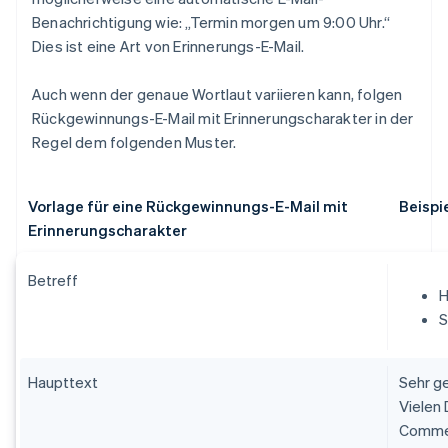
Benachrichtigung wie: „Termin morgen um 9:00 Uhr.“
Dies ist eine Art von Erinnerungs-E-Mail.
Auch wenn der genaue Wortlaut variieren kann, folgen
Rückgewinnungs-E-Mail mit Erinnerungscharakter in der
Regel dem folgenden Muster.
Vorlage für eine Rückgewinnungs-E-Mail mit
Beispi
Erinnerungscharakter
Betreff
H
S
Haupttext
Sehr g
Vielen 
Commer