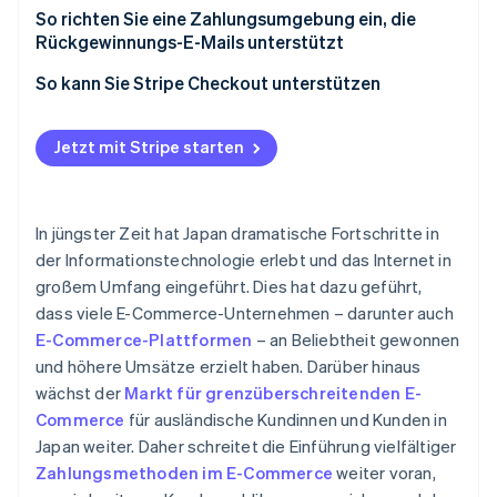
So richten Sie eine Zahlungsumgebung ein, die
Häufigkeit
Rückgewinnungs-E-Mails unterstützt
So kann Sie Stripe Checkout unterstützen
Jetzt mit Stripe starten
In jüngster Zeit hat Japan dramatische Fortschritte in
der Informationstechnologie erlebt und das Internet in
großem Umfang eingeführt. Dies hat dazu geführt,
dass viele E-Commerce-Unternehmen – darunter auch
E-Commerce-Plattformen
– an Beliebtheit gewonnen
und höhere Umsätze erzielt haben. Darüber hinaus
wächst der
Markt für grenzüberschreitenden E-
Commerce
für ausländische Kundinnen und Kunden in
Japan weiter. Daher schreitet die Einführung vielfältiger
Zahlungsmethoden im E-Commerce
weiter voran,