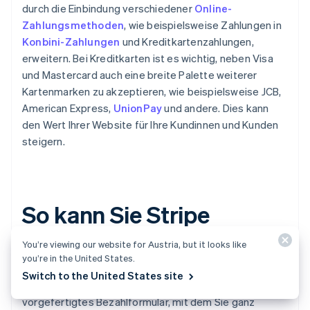
durch die Einbindung verschiedener
Online-
Zahlungsmethoden
, wie beispielsweise Zahlungen in
Konbini-Zahlungen
und Kreditkartenzahlungen,
erweitern. Bei Kreditkarten ist es wichtig, neben Visa
und Mastercard auch eine breite Palette weiterer
Kartenmarken zu akzeptieren, wie beispielsweise JCB,
American Express,
UnionPay
und andere. Dies kann
den Wert Ihrer Website für Ihre Kundinnen und Kunden
steigern.
So kann Sie Stripe
Checkout unterstützen
You’re viewing our website for Austria, but it looks like
you’re in the United States.
Switch to the United States site
Stripe Checkout
ist ein vollständig anpassbares,
vorgefertigtes Bezahlformular, mit dem Sie ganz