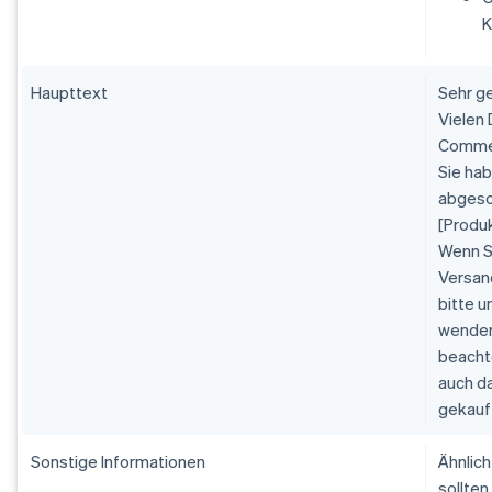
K
Haupttext
Sehr g
Vielen 
Commer
Sie hab
abgesc
[Produ
Wenn S
Versan
bitte 
wenden
beachte
auch da
gekauf
Sonstige Informationen
Ähnlich
sollten