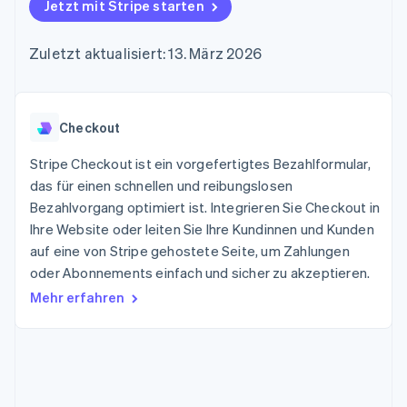
Data Pipeline
Jetzt mit Stripe starten
Geldmanagement
Marktplatz auf
Zugriff auf mehr als
Datensynchronisierung
Produkt-Roadmap
Plattformen
Grundlagen der
125
Stripe Sessions
SaaS
Abonnementverwaltung
Zuletzt aktualisiert: 13. März 2026
Terminal
Karriere
Zahlungen vor Ort
Newsroom
So setzen Sie
Authorization
Stripe Press
nutzungsbasierte
Boost
Abrechnung um
Nach Branche
Optimierung der
Checkout
Stablecoin-gestützte
Autorisierungsraten
Karten ausgeben: So
Link
KI-Unternehmen
Kontakt
geht´s
Stripe Checkout ist ein vorgefertigtes Bezahlformular,
Beschleunigter
Creator Economy
Bereitstellung und
das für einen schnellen und reibungslosen
Bezahlvorgang
Gaming
Verwaltung von
Sales-Team
Bezahlvorgang optimiert ist. Integrieren Sie Checkout in
Financial
Bewirtung, Reisen und
Diensten mit Agenten
kontaktieren
Connections
Freizeit
Ihre Website oder leiten Sie Ihre Kundinnen und Kunden
Partner werden
Verbundene
Versicherungen
auf eine von Stripe gehostete Seite, um Zahlungen
Medien und
Finanzdaten
oder Abonnements einfach und sicher zu akzeptieren.
Unterhaltung
Ressourcen
Gemeinnützige
Mehr erfahren
Organisationen
Fachdienstleistungen
App-Integrationen
Mehr
Öffentlicher Sektor
Code-Beispiele
Product roadmap
Einzelhandel
Entwickler-Blog
Ausblick
API-Status
Radar