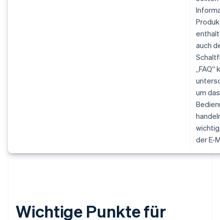
Inform
Produk
enthalt
auch de
Schaltf
„FAQ“ 
untersc
um das 
Bedien
handel
wichtig
der E-M
Wichtige Punkte für