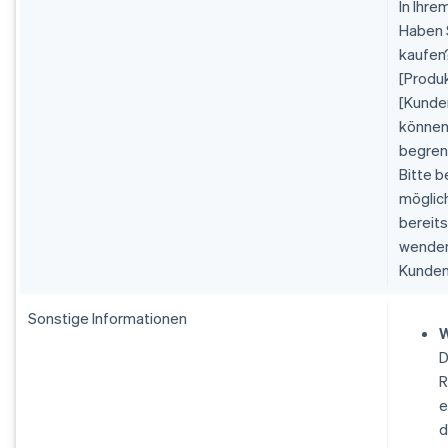
In Ihre
Haben 
kaufen
[Produ
[Kunde
können 
begrenz
Bitte b
möglic
bereits
wenden 
Kunden
Sonstige Informationen
W
D
R
e
d