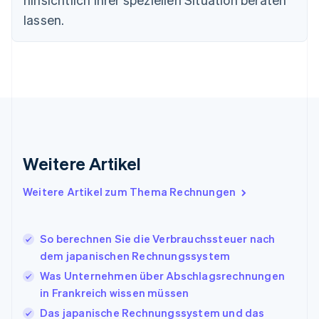
English
Svenska
lassen.
Frankreich
Français
English
Gibraltar
English
Griechenland
English
Indien
English
Irland
Weitere Artikel
English
Italien
Italiano
English
Weitere Artikel zum Thema Rechnungen
Japan
日本語
English
Kanada
So berechnen Sie die Verbrauchssteuer nach
English
Français
dem japanischen Rechnungssystem
Kroatien
English
Italiano
Was Unternehmen über Abschlagsrechnungen
Lettland
in Frankreich wissen müssen
English
Das japanische Rechnungssystem und das
Liechtenstein