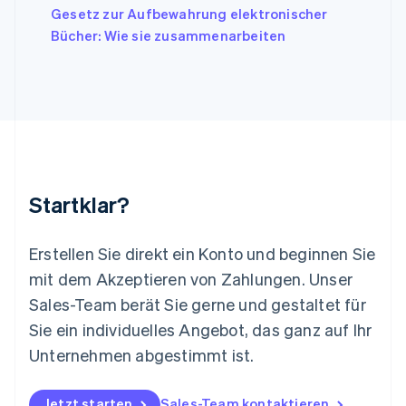
Gesetz zur Aufbewahrung elektronischer
Deutsch
English
Litauen
Bücher: Wie sie zusammenarbeiten
English
Luxemburg
Français
Deutsch
English
Malaysia
English
简体中文
Malta
English
Mexiko
Startklar?
Español
English
Neuseeland
English
Erstellen Sie direkt ein Konto und beginnen Sie
Niederlande
mit dem Akzeptieren von Zahlungen. Unser
Nederlands
English
Norwegen
Sales-Team berät Sie gerne und gestaltet für
English
Sie ein individuelles Angebot, das ganz auf Ihr
Österreich
Deutsch
English
Unternehmen abgestimmt ist.
Polen
English
Portugal
Jetzt starten
Sales-Team kontaktieren