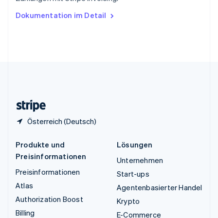
English
Ungarn
Dokumentation im Detail
English
Vereinigte Arabische Emirate
English
Vereinigte Staaten
English
Español
简体中文
Vereinigtes Königreich
English
Zypern
English
Österreich (Deutsch)
Produkte und
Lösungen
Preisinformationen
Unternehmen
Preisinformationen
Start-ups
Atlas
Agentenbasierter Handel
Authorization Boost
Krypto
Billing
E-Commerce