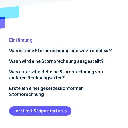
Betrugsprävention
Ecosystem
Atlas
Start-up-Gründung
Partner
Stripe App-Marktplatz
Climate
CO₂-Entnahme
Identity
Einführung
Online-Identitätsprüfung
Was ist eine Stornorechnung und wozu dient sie?
Wann wird eine Stornorechnung ausgestellt?
Was unterscheidet eine Stornorechnung von
Stripe-Sessions 2026
anderen Rechnungsarten?
Erfahren Sie, wie Stripe Lösungen für die Wirts
Jetzt ansehen
Erstellen einer gesetzeskonformen
Stornorechnung
Was ist mit der Mehrwertsteuer (USt.)?
Jetzt mit Stripe starten
Reform der elektronischen Rechnungsstellung
zwischen Unternehmen