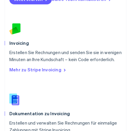
Português
English
Rumänien
English
Schweden
Svenska
English
Schweiz
Deutsch
Français
Italiano
English
Invoicing
Singapur
English
简体中文
Erstellen Sie Rechnungen und senden Sie sie in wenigen
Slowakei
Minuten an Ihre Kundschaft – kein Code erforderlich.
English
Mehr zu Stripe Invoicing
Slowenien
English
Italiano
Sonderverwaltungsregion Hongkong,
China
English
简体中文
Spanien
Español
English
Dokumentation zu Invoicing
Thailand
ไทย
English
Erstellen und verwalten Sie Rechnungen für einmalige
Tschechische Republik
Zahlungen mit Stripe Invoicing.