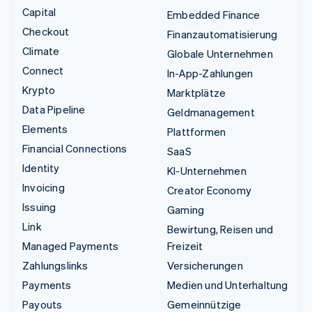
Capital
Embedded Finance
Checkout
Finanzautomatisierung
Climate
Globale Unternehmen
Connect
In-App-Zahlungen
Krypto
Marktplätze
Data Pipeline
Geldmanagement
Elements
Plattformen
Financial Connections
SaaS
Identity
KI-Unternehmen
Invoicing
Creator Economy
Issuing
Gaming
Link
Bewirtung, Reisen und
Managed Payments
Freizeit
Zahlungslinks
Versicherungen
Payments
Medien und Unterhaltung
Payouts
Gemeinnützige