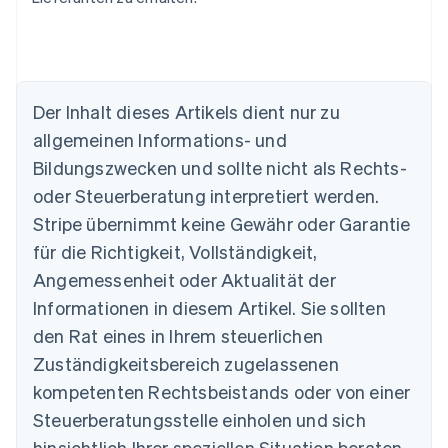
Der Inhalt dieses Artikels dient nur zu
Australien
allgemeinen Informations- und
English
Belgien
Bildungszwecken und sollte nicht als Rechts-
Nederlands
Français
Deutsch
English
oder Steuerberatung interpretiert werden.
Brasilien
Stripe übernimmt keine Gewähr oder Garantie
Português
English
Bulgarien
für die Richtigkeit, Vollständigkeit,
English
Angemessenheit oder Aktualität der
Dänemark
Informationen in diesem Artikel. Sie sollten
English
Deutschland
den Rat eines in Ihrem steuerlichen
Deutsch
English
Zuständigkeitsbereich zugelassenen
Estland
English
kompetenten Rechtsbeistands oder von einer
Festlandchina
Steuerberatungsstelle einholen und sich
简体中文
English
Finnland
hinsichtlich Ihrer speziellen Situation beraten