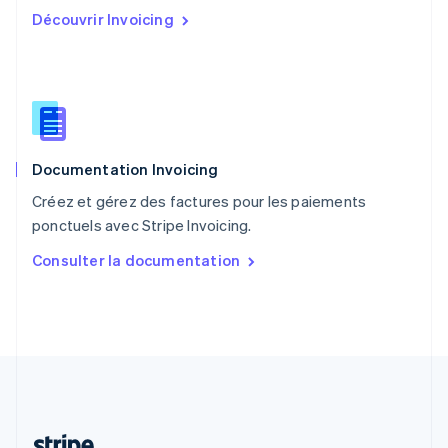
Portugal
Découvrir Invoicing
Português
English
R.A.S. de Hong Kong, Chine
English
简体中文
République tchèque
English
Roumanie
English
Documentation Invoicing
Royaume-Uni
English
Créez et gérez des factures pour les paiements
Singapour
ponctuels avec Stripe Invoicing.
English
简体中文
Slovaquie
Consulter la documentation
English
Slovénie
English
Italiano
Suède
Svenska
English
Suisse
Deutsch
Français
Italiano
English
Thaïlande
ไทย
English