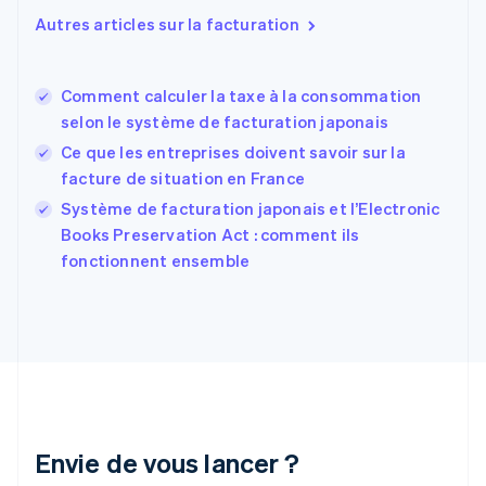
Estonie
Autres articles sur la facturation
English
États-Unis
English
Español
简体中文
Comment calculer la taxe à la consommation
Finlande
English
Svenska
selon le système de facturation japonais
France
Ce que les entreprises doivent savoir sur la
Français
English
facture de situation en France
Gibraltar
English
Système de facturation japonais et l’Electronic
Grèce
Books Preservation Act : comment ils
English
fonctionnent ensemble
Hongrie
English
Inde
English
Irlande
English
Italie
Italiano
English
Japon
Envie de vous lancer ?
日本語
English