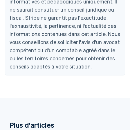
informatives et pédagogiques uniquement. Il
Autriche
ne saurait constituer un conseil juridique ou
Deutsch
English
Belgique
fiscal. Stripe ne garantit pas l'exactitude,
Nederlands
Français
Deutsch
English
l'exhaustivité, la pertinence, ni l'actualité des
Brésil
Português
English
informations contenues dans cet article. Nous
Bulgarie
vous conseillons de solliciter l'avis d'un avocat
English
Canada
compétent ou d'un comptable agréé dans le
English
Français
ou les territoires concernés pour obtenir des
Chine continentale
conseils adaptés à votre situation.
简体中文
English
Chypre
English
Croatie
English
Italiano
Danemark
English
Émirats arabes unis
English
Espagne
Plus d'articles
Español
English