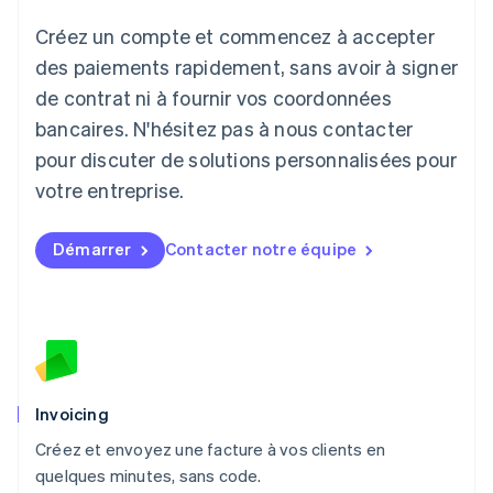
Lettonie
Créez un compte et commencez à accepter
English
Liechtenstein
des paiements rapidement, sans avoir à signer
Deutsch
English
de contrat ni à fournir vos coordonnées
Lituanie
English
bancaires. N'hésitez pas à nous contacter
Luxembourg
pour discuter de solutions personnalisées pour
Français
Deutsch
English
Malaisie
votre entreprise.
English
简体中文
Malte
Démarrer
Contacter notre équipe
English
Mexique
Español
English
Norvège
English
Nouvelle-Zélande
English
Pays-Bas
Invoicing
Nederlands
English
Créez et envoyez une facture à vos clients en
Pologne
English
quelques minutes, sans code.