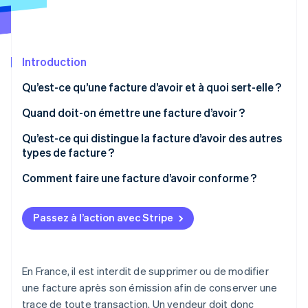
Découvrez les prochaines évolutions
Commerce en ligne
Radar
Prévention de la fraude
Écosystème
Introduction
Atlas
Constitution de start-up
Qu’est-ce qu’une facture d’avoir et à quoi sert-elle ?
Partenaires
Climate
Stripe App Marketplace
Élimination du carbone
Quand doit-on émettre une facture d’avoir ?
Identity
Qu’est-ce qui distingue la facture d’avoir des autres
Vérification de l'identité
types de facture ?
Comment faire une facture d’avoir conforme ?
Qu’en est-il de la TVA ?
Passez à l’action avec Stripe
Stripe Sessions 2026
La reforme de la facture électronique entre les
Découvrez comment Stripe construit l’infrastructure écono
entreprises
Regarder la vidéo
En France, il est interdit de supprimer ou de modifier
une facture après son émission afin de conserver une
trace de toute transaction. Un vendeur doit donc