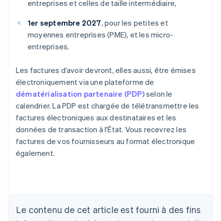
entreprises et celles de taille intermédiaire,
1er septembre 2027
, pour les petites et
moyennes entreprises (PME), et les micro-
entreprises.
Les factures d’avoir devront, elles aussi, être émises
électroniquement via une plateforme de
dématérialisation partenaire (PDP)
selon le
calendrier. La PDP est chargée de télétransmettre les
factures électroniques aux destinataires et les
données de transaction à l'État. Vous recevrez les
factures de vos fournisseurs au format électronique
également.
Allemagne
Deutsch
English
Australie
Le contenu de cet article est fourni à des fins
English