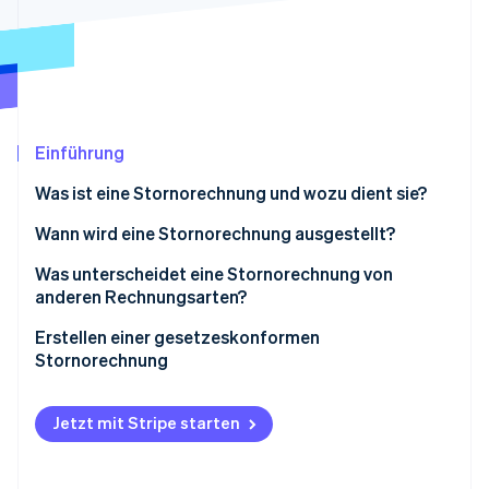
Betrugsprävention
Ecosystem
Atlas
Start-up-Gründung
Partner
Stripe App-Marktplatz
Climate
CO₂-Entnahme
Identity
Einführung
Online-Identitätsprüfung
Was ist eine Stornorechnung und wozu dient sie?
Wann wird eine Stornorechnung ausgestellt?
Was unterscheidet eine Stornorechnung von
Stripe-Sessions 2026
anderen Rechnungsarten?
Erfahren Sie, wie Stripe Lösungen für die Wirts
Jetzt ansehen
Erstellen einer gesetzeskonformen
Stornorechnung
Was ist mit der Mehrwertsteuer (USt.)?
Jetzt mit Stripe starten
Reform der elektronischen Rechnungsstellung
zwischen Unternehmen