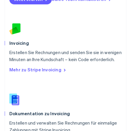
Português
English
Rumänien
English
Schweden
Svenska
English
Schweiz
Deutsch
Français
Italiano
English
Invoicing
Singapur
English
简体中文
Erstellen Sie Rechnungen und senden Sie sie in wenigen
Slowakei
Minuten an Ihre Kundschaft – kein Code erforderlich.
English
Mehr zu Stripe Invoicing
Slowenien
English
Italiano
Sonderverwaltungsregion Hongkong,
China
English
简体中文
Spanien
Español
English
Dokumentation zu Invoicing
Thailand
ไทย
English
Erstellen und verwalten Sie Rechnungen für einmalige
Tschechische Republik
Zahlungen mit Stripe Invoicing.