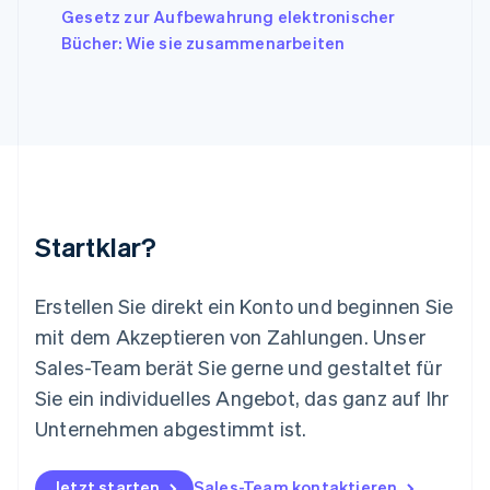
Gesetz zur Aufbewahrung elektronischer
Deutsch
English
Litauen
Bücher: Wie sie zusammenarbeiten
English
Luxemburg
Français
Deutsch
English
Malaysia
English
简体中文
Malta
English
Mexiko
Startklar?
Español
English
Neuseeland
English
Erstellen Sie direkt ein Konto und beginnen Sie
Niederlande
mit dem Akzeptieren von Zahlungen. Unser
Nederlands
English
Norwegen
Sales-Team berät Sie gerne und gestaltet für
English
Sie ein individuelles Angebot, das ganz auf Ihr
Österreich
Deutsch
English
Unternehmen abgestimmt ist.
Polen
English
Portugal
Jetzt starten
Sales-Team kontaktieren