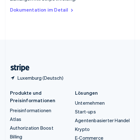
Ungarn
Dokumentation im Detail
English
Vereinigte Arabische Emirate
English
Vereinigte Staaten
English
Español
简体中文
Vereinigtes Königreich
English
Zypern
English
Luxemburg (Deutsch)
Produkte und
Lösungen
Preisinformationen
Unternehmen
Preisinformationen
Start-ups
Atlas
Agentenbasierter Handel
Authorization Boost
Krypto
Billing
E-Commerce