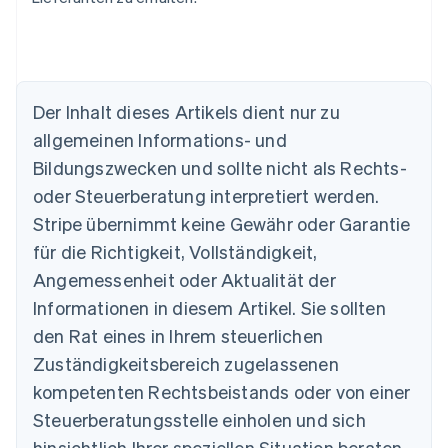
Der Inhalt dieses Artikels dient nur zu
Australien
English
allgemeinen Informations- und
Belgien
Bildungszwecken und sollte nicht als Rechts-
Nederlands
Français
Deutsch
English
Brasilien
oder Steuerberatung interpretiert werden.
Português
English
Stripe übernimmt keine Gewähr oder Garantie
Bulgarien
für die Richtigkeit, Vollständigkeit,
English
Dänemark
Angemessenheit oder Aktualität der
English
Informationen in diesem Artikel. Sie sollten
Deutschland
den Rat eines in Ihrem steuerlichen
Deutsch
English
Estland
Zuständigkeitsbereich zugelassenen
English
kompetenten Rechtsbeistands oder von einer
Festlandchina
简体中文
English
Steuerberatungsstelle einholen und sich
Finnland
hinsichtlich Ihrer speziellen Situation beraten