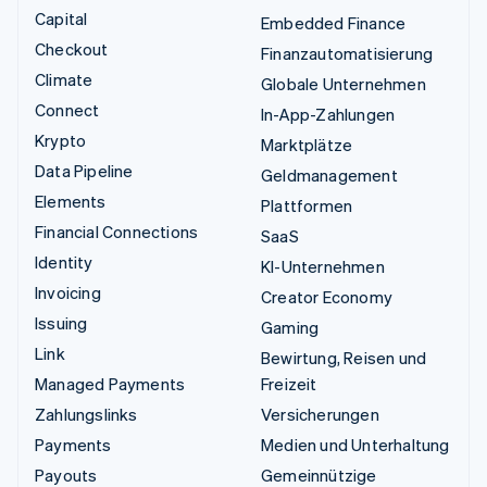
Capital
Embedded Finance
Checkout
Finanzautomatisierung
Climate
Globale Unternehmen
Connect
In-App-Zahlungen
Krypto
Marktplätze
Data Pipeline
Geldmanagement
Elements
Plattformen
Financial Connections
SaaS
Identity
KI-Unternehmen
Invoicing
Creator Economy
Issuing
Gaming
Link
Bewirtung, Reisen und
Managed Payments
Freizeit
Zahlungslinks
Versicherungen
Payments
Medien und Unterhaltung
Payouts
Gemeinnützige