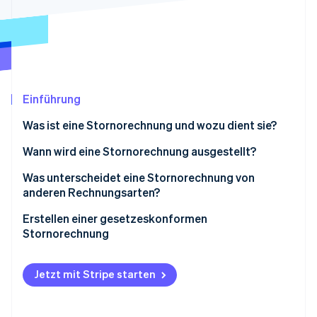
Betrugsprävention
Ecosystem
Atlas
Start-up-Gründung
Partner
Stripe App-Marktplatz
Climate
CO₂-Entnahme
Identity
Einführung
Online-Identitätsprüfung
Was ist eine Stornorechnung und wozu dient sie?
Wann wird eine Stornorechnung ausgestellt?
Was unterscheidet eine Stornorechnung von
Stripe-Sessions 2026
anderen Rechnungsarten?
Erfahren Sie, wie Stripe Lösungen für die Wirts
Jetzt ansehen
Erstellen einer gesetzeskonformen
Stornorechnung
Was ist mit der Mehrwertsteuer (USt.)?
Jetzt mit Stripe starten
Reform der elektronischen Rechnungsstellung
zwischen Unternehmen