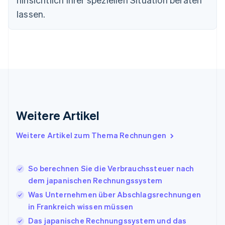
English
Svenska
Frankreich
lassen.
Français
English
Gibraltar
English
Griechenland
English
Indien
English
Irland
English
Weitere Artikel
Italien
Italiano
English
Weitere Artikel zum Thema Rechnungen
Japan
日本語
English
Kanada
So berechnen Sie die Verbrauchssteuer nach
English
Français
Kroatien
dem japanischen Rechnungssystem
English
Italiano
Was Unternehmen über Abschlagsrechnungen
Lettland
in Frankreich wissen müssen
English
Liechtenstein
Das japanische Rechnungssystem und das