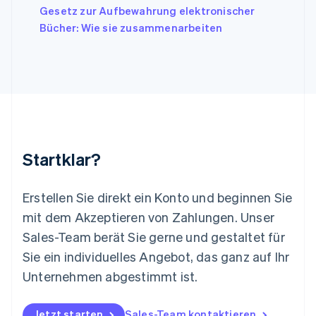
Deutsch
English
Gesetz zur Aufbewahrung elektronischer
Litauen
Bücher: Wie sie zusammenarbeiten
English
Luxemburg
Français
Deutsch
English
Malaysia
English
简体中文
Malta
English
Mexiko
Español
English
Startklar?
Neuseeland
English
Niederlande
Erstellen Sie direkt ein Konto und beginnen Sie
Nederlands
English
mit dem Akzeptieren von Zahlungen. Unser
Norwegen
Sales-Team berät Sie gerne und gestaltet für
English
Österreich
Sie ein individuelles Angebot, das ganz auf Ihr
Deutsch
English
Unternehmen abgestimmt ist.
Polen
English
Portugal
Jetzt starten
Sales-Team kontaktieren