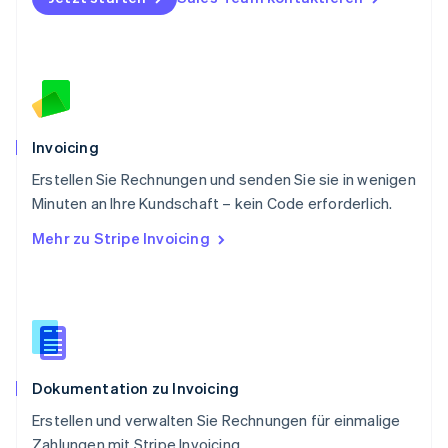
Português
English
Rumänien
English
Schweden
Svenska
English
Schweiz
Deutsch
Français
Italiano
English
Singapur
Invoicing
English
简体中文
Erstellen Sie Rechnungen und senden Sie sie in wenigen
Slowakei
Minuten an Ihre Kundschaft – kein Code erforderlich.
English
Slowenien
Mehr zu Stripe Invoicing
English
Italiano
Sonderverwaltungsregion Hongkong,
China
English
简体中文
Spanien
Español
English
Thailand
Dokumentation zu Invoicing
ไทย
English
Tschechische Republik
Erstellen und verwalten Sie Rechnungen für einmalige
English
Zahlungen mit Stripe Invoicing.