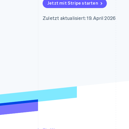
Optimierung der
Datensynchronisier
Jetzt mit Stripe starten
Autorisierungsraten
Link
Beschleunigter Bezahlvorgang
Zuletzt aktualisiert: 19. April 2026
Financial Connections
Verbundene Finanzdaten