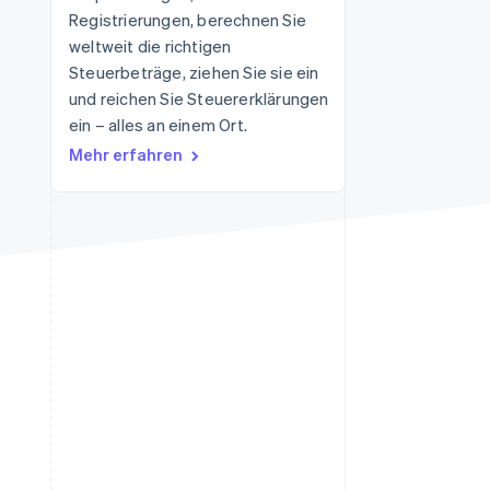
Registrierungen, berechnen Sie
weltweit die richtigen
Steuerbeträge, ziehen Sie sie ein
Stripe-Sessions 2026
Erfahren Sie, wie Stripe
und reichen Sie Steuererklärungen
Lösungen für die
ein – alles an einem Ort.
Wirtschaftsinfrastruktur
Mehr erfahren
für KI aufbaut.
Jetzt ansehen