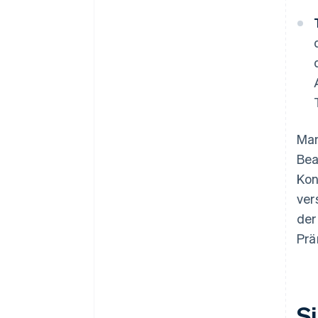
Man
Bea
Kon
ver
der
Prä
S