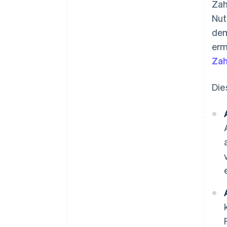
Zah
Nut
dem
erm
Zah
Die