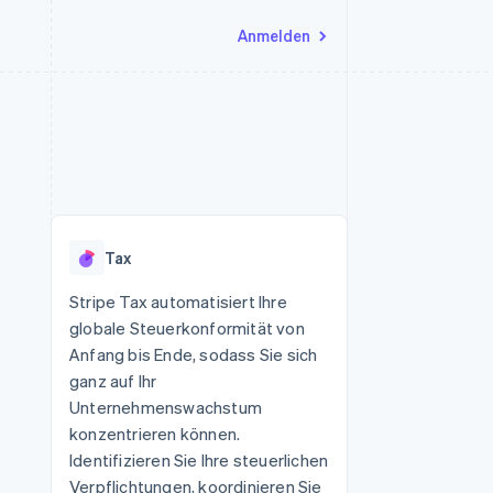
Anmelden
Ressourcen
Ecosystem
Kontakt
nd Marktplätze
Mehr
App-Integrationen
Partner
Sales-Team kontaktieren
Product roadmap
Code-Beispiele
Stripe App-Marktplatz
Partner werden
Ausblick
 Plattformen
Entwickler-Blog
 platforms
eit
API-Status
Radar
Betrugsprävention
eistungen
Tax
Atlas
onen
virtuelle Karten
Start-up-Gründung
Stripe Tax automatisiert Ihre
globale Steuerkonformität von
Climate
CO₂-Entnahme
Anfang bis Ende, sodass Sie sich
ganz auf Ihr
Identity
Online-Identitätsprüfung
Unternehmenswachstum
konzentrieren können.
Identifizieren Sie Ihre steuerlichen
Verpflichtungen, koordinieren Sie