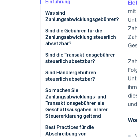
Einführung
Ele
mit
Was sind
Zahlungsabwicklungsgebühren?
Unt
Zah
Sind die Gebühren für die
Zah
Zahlungsabwicklung steuerlich
absetzbar?
Ges
Sind die Transaktionsgebühren
Zah
steuerlich absetzbar?
Fol
Sind Händlergebühren
Unt
steuerlich absetzbar?
ihm
So machen Sie
die
Zahlungsabwicklungs- und
Transaktionsgebühren als
und
Geschäftsausgaben in Ihrer
Steuererklärung geltend
Wor
Best Practices für die
Abschreibung von