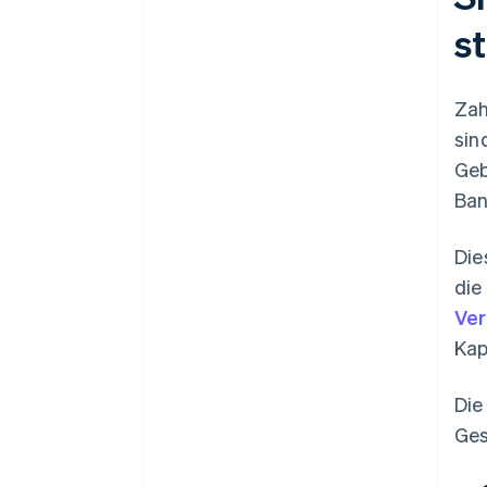
s
Zah
sin
Geb
Ban
Die
die
Ver
Kap
Di
Ges