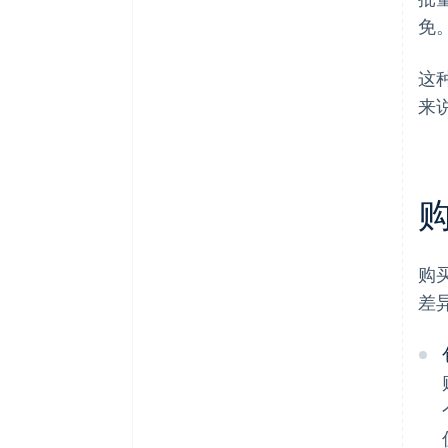
免
这
来
购
差