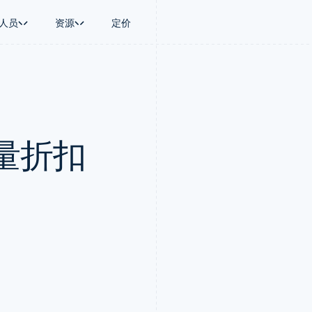
人员
资源
定价
景
指南
按行业
公司
资金管理
平台和交易市
商务
持
接受线上付款
AI 企业
产品路线图
Treasury
Connect
币
持方案
实施预建结账流程
创作者经济
Sessions 年度大会
企业财务
平台支付
务
务
构建平台或交易市场
游戏
招聘
Global Payouts
Capital 平台
量折扣
金融
管理订阅
酒店、旅游与休闲
新闻编辑室
向第三方打款
客户融资
动化
提供按用量计费
保险
Stripe Press
Capital
Treasury 平
企业
发行稳定币支持的支付卡
媒体与娱乐
企业融资
嵌入式金融服
支付
使用代理预配和管理服务
非营利组织
Crypto
Issuing
场
专业服务
钱包、稳定币发行和发卡基础设
实体卡和虚拟
理
公共部门
施
零售
化
Crypto Onramp
on
可嵌入的加密货币购买