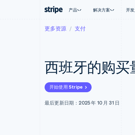
产品
解决方案
开发
更多资源
支付
按企业阶段
文档
学习
按应用场
支持
支付
营收
大型企业
Stripe 文档
博客
智能体
获取支
Payments
Billing
初创企业
API 参考文档
客户案例
加密货
管理支
在线支付
经常性收入
库与 SDK
指南
电子商
专业服
Managed Payments
Metronome
Stripe Apps
西班牙的购买
嵌入式
备案商家解决方案
按用量计费
财务自
Payment links
Subscriptions
全球化
无代码支付
订阅管理
应用内
Checkout
Invoicing
交易市
预构建支付界面
一次性或定期账单
开始使用 Stripe
资金管
Elements
Tax
平台
灵活的 UI 组件
销售税和增值税自动
SaaS
支付方式
Revenue Recogniti
最后更新日期：2025 年 10 月 31 日
Access to 125+
会计自动化
Terminal
Stripe Sigma
线下支付
自定义报告
Authorization Boost
Data Pipeline
支付成功率优化
数据同步
Link