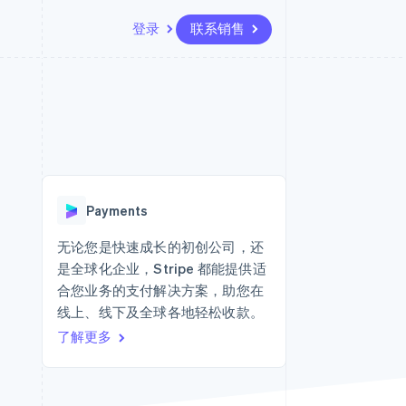
登录
联系销售
资源
生态系统
联系
场
更多
应用程序集成
合作伙伴
联系销售
Product roadmap
代码示例
Stripe App Marketplace
成为合作伙伴
了解未来规划
开发者博客
版
API 状态
Radar
欺诈防范
台版
Payments
务
Atlas
初创企业注册
无论您是快速成长的初创公司，还
卡
是全球化企业，Stripe 都能提供适
Climate
碳移除
合您业务的支付解决方案，助您在
线上、线下及全球各地轻松收款。
Identity
在线身份验证
了解更多