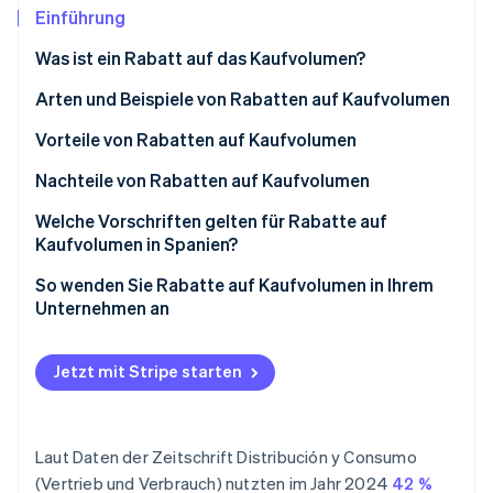
Betrugsprävention
Ecosystem
Einführung
Atlas
Was ist ein Rabatt auf das Kaufvolumen?
Start-up-Gründung
Partner
Stripe App-Marktplatz
Climate
Arten und Beispiele von Rabatten auf Kaufvolumen
CO₂-Entnahme
Vorteile von Rabatten auf Kaufvolumen
Identity
Online-Identitätsprüfung
Nachteile von Rabatten auf Kaufvolumen
Welche Vorschriften gelten für Rabatte auf
Kaufvolumen in Spanien?
So wenden Sie Rabatte auf Kaufvolumen in Ihrem
Stripe-Sessions 2026
Unternehmen an
Erfahren Sie, wie Stripe Lösungen für die W
Jetzt ansehen
Jetzt mit Stripe starten
Laut Daten der Zeitschrift
Distribución y Consumo
(Vertrieb und Verbrauch)
nutzten im Jahr 2024
42 %