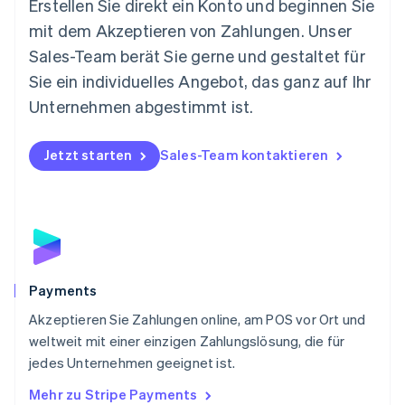
Erstellen Sie direkt ein Konto und beginnen Sie
English
mit dem Akzeptieren von Zahlungen. Unser
Niederlande
Nederlands
English
Sales-Team berät Sie gerne und gestaltet für
Norwegen
Sie ein individuelles Angebot, das ganz auf Ihr
English
Österreich
Unternehmen abgestimmt ist.
Deutsch
English
Polen
Jetzt starten
Sales-Team kontaktieren
English
Portugal
Português
English
Rumänien
English
Schweden
Svenska
English
Schweiz
Payments
Deutsch
Français
Italiano
English
Akzeptieren Sie Zahlungen online, am POS vor Ort und
Singapur
English
简体中文
weltweit mit einer einzigen Zahlungslösung, die für
Slowakei
jedes Unternehmen geeignet ist.
English
Mehr zu Stripe Payments
Slowenien