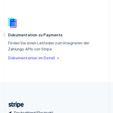
English
Italiano
Sonderverwaltungsregion Hongkong,
China
English
简体中文
Spanien
Español
English
Dokumentation zu Payments
Thailand
ไทย
English
Finden Sie einen Leitfaden zum Integrieren der
Tschechische Republik
Zahlungs-APIs von Stripe.
English
Ungarn
Dokumentation im Detail
English
Vereinigte Arabische Emirate
English
Vereinigte Staaten
English
Español
简体中文
Vereinigtes Königreich
English
Zypern
English
Deutschland (Deutsch)