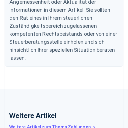
Angemessenheit oder Aktualität der
English
Informationen in diesem Artikel. Sie sollten
Dänemark
English
den Rat eines in Ihrem steuerlichen
Deutschland
Zuständigkeitsbereich zugelassenen
Deutsch
English
Estland
kompetenten Rechtsbeistands oder von einer
English
Steuerberatungsstelle einholen und sich
Festlandchina
hinsichtlich Ihrer speziellen Situation beraten
简体中文
English
Finnland
lassen.
English
Svenska
Frankreich
Français
English
Gibraltar
English
Griechenland
English
Indien
English
Weitere Artikel
Irland
English
Italien
Weitere Artikel zum Thema Zahlungen