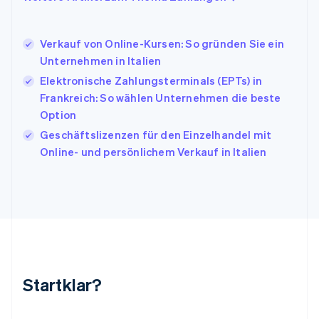
Italiano
English
Japan
日本語
English
Verkauf von Online-Kursen: So gründen Sie ein
Kanada
Unternehmen in Italien
English
Français
Elektronische Zahlungsterminals (EPTs) in
Kroatien
English
Italiano
Frankreich: So wählen Unternehmen die beste
Lettland
Option
English
Geschäftslizenzen für den Einzelhandel mit
Liechtenstein
Online- und persönlichem Verkauf in Italien
Deutsch
English
Litauen
English
Luxemburg
Français
Deutsch
English
Malaysia
English
简体中文
Malta
English
Startklar?
Mexiko
Español
English
Neuseeland