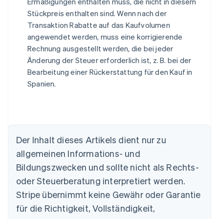
Ermäßigungen enthalten muss, die nicht in diesem
Stückpreis enthalten sind. Wenn nach der
Transaktion Rabatte auf das Kaufvolumen
angewendet werden, muss eine korrigierende
Rechnung ausgestellt werden, die bei jeder
Änderung der Steuer erforderlich ist, z. B. bei der
Bearbeitung einer Rückerstattung für den Kauf in
Spanien.
Der Inhalt dieses Artikels dient nur zu
allgemeinen Informations- und
Australien
Bildungszwecken und sollte nicht als Rechts-
English
Belgien
oder Steuerberatung interpretiert werden.
Nederlands
Français
Deutsch
English
Stripe übernimmt keine Gewähr oder Garantie
Brasilien
für die Richtigkeit, Vollständigkeit,
Português
English
Bulgarien