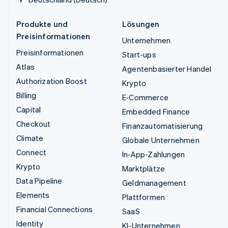
Produkte und
Lösungen
Preisinformationen
Unternehmen
Preisinformationen
Start-ups
Atlas
Agentenbasierter Handel
Authorization Boost
Krypto
Billing
E-Commerce
Capital
Embedded Finance
Checkout
Finanzautomatisierung
Climate
Globale Unternehmen
Connect
In-App-Zahlungen
Krypto
Marktplätze
Data Pipeline
Geldmanagement
Elements
Plattformen
Financial Connections
SaaS
Identity
KI-Unternehmen