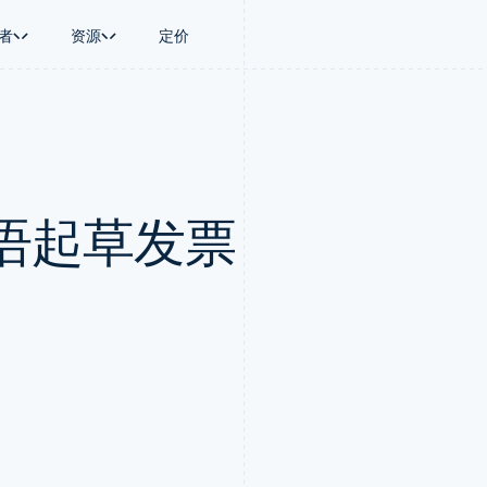
者
资源
定价
景
指南
按行业
公司
资金管理
平台和交易市
商务
持
接受线上付款
AI 企业
产品路线图
Global Payouts
Connect
币
持方案
实施预置结账流程
创作者经济
Sessions 年度大会
向第三方打款
平台支付
务
务
构建平台或交易市场
游戏
招聘
Crypto
语起草发票
金融
管理订阅
酒店、旅游与休闲
资讯中心
钱包、稳定币发行和发卡基础设
动化
提供按用量计费
保险
Stripe Press
施
企业
发行稳定币支持的支付卡
媒体与娱乐
支付
通过智能体配置和管理服务
非营利组织
场
专业服务
理
公共部门
零售
化
on