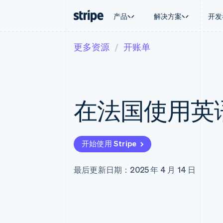
产品
解决方案
开发
更多资源
开账单
按企业阶段
文档
学习
按应用场
支持
支付
营收
大型企业
Stripe 文档
博客
智能体
获取支
Payments
Billing
初创企业
API 参考文档
客户案例
加密货
托管支
在线支付
经常性收入
库与 SDK
指南
电子商
专业服
Managed Payments
Metronome
Stripe Apps
在法国使用英
嵌入式
备案商家解决方案
按用量计费
财务自
Payment links
Subscriptions
全球化
无代码支付
订阅管理
应用内
Checkout
Invoicing
交易市
预构建支付界面
一次性或定期账单
开始使用 Stripe
资金管
Elements
Tax
平台
灵活的 UI 组件
销售税和增值税自动
SaaS
Payment methods
Revenue Recogniti
最后更新日期：2025 年 4 月 14 日
接入 125+ 种支付方式
会计自动化
Terminal
Stripe Sigma
线下支付
自定义报告
Authorization Boost
Data Pipeline
支付成功率优化
数据同步
Link