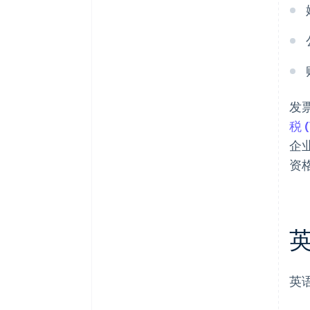
发
税 
企
资
英