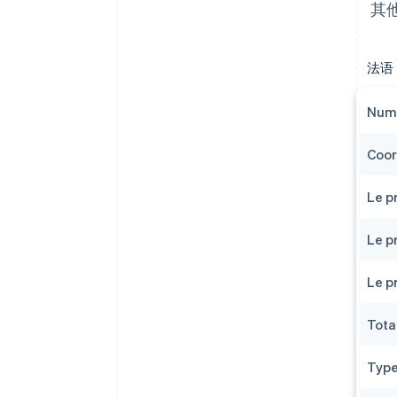
其
法语
Numé
Coor
Le p
Le p
Le p
Tota
Type