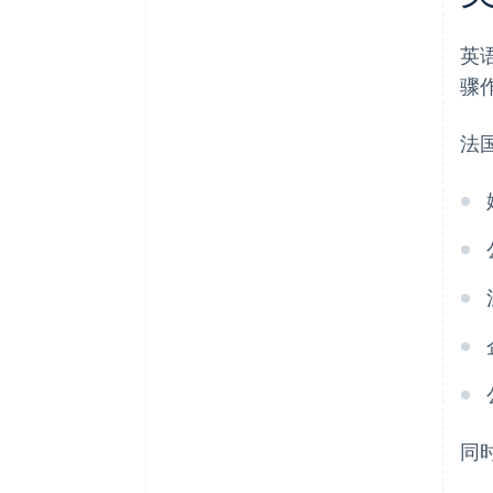
英
骤
法
同