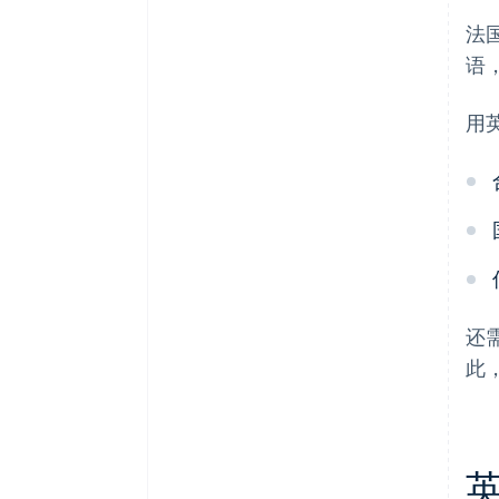
法
语
用
还
此