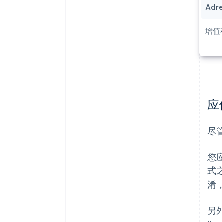
Adre
增值
应
尽
您
式之
淆，
另外