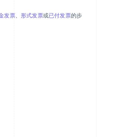
金发票
、
形式发票
或
已付发票
的步