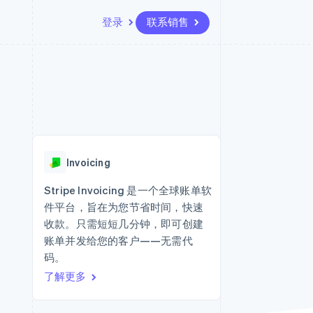
登录
联系销售
资源
生态系统
联系
场
更多
应用集成
合作伙伴
联系销售
Product roadmap
代码示例
Stripe App Marketplace
成为合作伙伴
了解未来规划
开发者博客
API 状态
Radar
欺诈防范
Invoicing
Atlas
初创企业注册
Stripe Invoicing 是一个全球账单软
件平台，旨在为您节省时间，快速
Climate
碳移除
收款。只需短短几分钟，即可创建
账单并发给您的客户——无需代
码。
了解更多