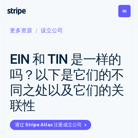
更多资源
设立公司
按企业阶段
文档
学习
支付
营收
资金管
平台
理
易市
大型企业
Stripe 文档
博客
Payments
Billing
初创企业
API 参考文档
客户案例
EIN 和 TIN 是一样的
在线支付
经常性收入
Global
Conn
库与 SDK
指南
Managed
Metronome
Payouts
Stripe Apps
Payments
按用量计费
平台
吗？以下是它们的不
备案商家解决
Subscriptions
向第三
按应用场景
方案
方打款
支持
订阅管理
Payment links
Crypto
同之处以及它们的关
指南
智能体商务
Invoicing
钱包、
加密货币
获取支持
无代码支付
一次性或定期
稳定币
电子商务
接受线上付款
托管支持方案
Checkout
账单
联性
发行和
嵌入式金融
实施预置结账流程
专业服务
预构建支付界
Tax
发卡基
财务自动化
构建平台或交易市场
面
销售税和增值
础设施
全球化企业
管理订阅
Elements
税自动化
应用内支付
提供按用量计费
灵活的 UI 组件
Revenue
通过 Stripe Atlas 注册成立公司
交易市场
发行稳定币支持的支付卡
Payment
Recognition
公司
资金管理
通过智能体配置和管理服
methods
会计自动化
平台
务