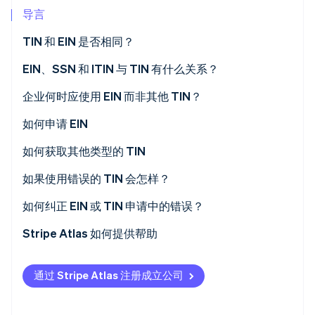
导言
TIN 和 EIN 是否相同？
什么是纳税人识别码 (TIN)？
EIN、SSN 和 ITIN 与 TIN 有什么关系？
Stripe Sessions 2026
了解 Stripe 如何为 AI 构建经济基础设施。
什么是雇员识别码 (EIN)？
EIN
企业何时应使用 EIN 而非其他 TIN？
立即观看
SSN
商家何时应申请 EIN？
如何申请 EIN
ITIN
LLC 是否需要 EIN？
如何获取其他类型的 TIN
自由职业者是否需要 EIN？
如果使用错误的 TIN 会怎样？
如何纠正 EIN 或 TIN 申请中的错误？
更正 EIN 申请
Stripe Atlas 如何提供帮助
更正 TIN 申请
申请使用 Atlas
通过 Stripe Atlas 注册成立公司
在获取雇主识别号 (EIN) 前开通收款和银行服务