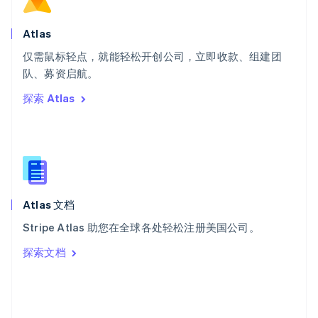
斯洛文尼亚
English
Italiano
Atlas
泰国
ไทย
English
仅需鼠标轻点，就能轻松开创公司，立即收款、组建团
希腊
队、募资启航。
English
探索 Atlas
西班牙
Español
English
新加坡
English
简体中文
新西兰
English
匈牙利
English
Atlas 文档
意大利
Stripe Atlas 助您在全球各处轻松注册美国公司。
Italiano
English
印度
探索文档
English
英国
English
直布罗陀
English