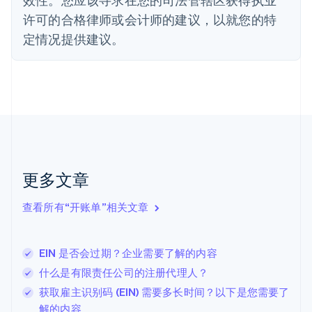
法国
许可的合格律师或会计师的建议，以就您的特
Français
English
定情况提供建议。
芬兰
English
Svenska
荷兰
Nederlands
English
加拿大
English
Français
捷克
English
克罗地亚
English
Italiano
更多文章
拉脱维亚
English
查看所有“开账单”相关文章
立陶宛
English
列支敦士登
EIN 是否会过期？企业需要了解的内容
Deutsch
English
卢森堡
什么是有限责任公司的注册代理人？
Français
Deutsch
English
获取雇主识别码 (EIN) 需要多长时间？以下是您需要了
罗马尼亚
解的内容
English