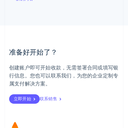
马尔他
English
马来西亚
English
简体中文
美国
English
Español
简体中文
墨西哥
Español
English
准备好开始了？
挪威
English
葡萄牙
创建账户即可开始收款，无需签署合同或填写银
Português
English
行信息。您也可以联系我们，为您的企业定制专
日本
日本語
English
属支付解决方案。
瑞典
Svenska
English
瑞士
立即开始
联系销售
Deutsch
Français
Italiano
English
塞浦路斯
English
斯洛伐克
English