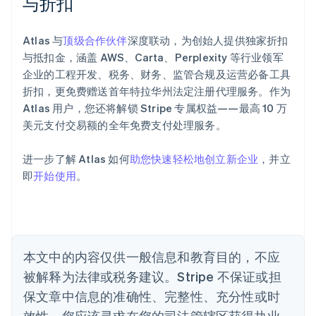
与折扣
阿联酋
English
Atlas 与
顶级合作伙伴
深度联动，为创始人提供独家折扣
爱尔兰
与抵扣金，涵盖 AWS、Carta、Perplexity 等行业领军
English
爱沙尼亚
企业的工程开发、税务、财务、监管合规及运营必备工具
English
折扣，更免费赠送首年特拉华州法定注册代理服务。作为
奥地利
Atlas 用户，您还将解锁 Stripe 专属权益——最高 10 万
Deutsch
English
美元支付交易额的全年免费支付处理服务。
澳大利亚
English
巴西
进一步了解 Atlas 如何
助您快速轻松地创立新企业
，并立
Português
English
即
开始使用
。
保加利亚
English
比利时
Nederlands
Français
Deutsch
English
波兰
本文中的内容仅供一般信息和教育目的，不应
English
丹麦
被解释为法律或税务建议。Stripe 不保证或担
English
保文章中信息的准确性、完整性、充分性或时
德国
效性。您应该寻求在您的司法管辖区获得执业
Deutsch
English