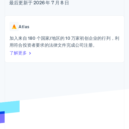
接入 125+ 种支
Stripe Sigma
最后更新于 2026 年 7 月 8 日
产品路线图
SaaS
付方式
自定义报告
Sessions 年度大会
Terminal
Data Pipeline
招聘
线下支付
数据同步
资讯中心
Authorization
资源
Stripe Press
Atlas
Boost
按行业
支付成功率优
应用集成
加入来自 180 个国家/地区的 10 万家初创企业的行列，利
化
AI 企业
代码示例
Link
用符合投资者要求的法律文件完成公司注册。
创作者经济
开发者博客
联系
加速结账
游戏
API 状态
了解更多
酒店、旅游与休闲
联系销售
保险
成为合作伙伴
媒体与娱乐
非营利组织
更多
专业服务
Product roadmap
公共部门
了解未来规划
零售
Radar
欺诈防范
Atlas
生态系统
初创企业注册
合作伙伴
Climate
Stripe App Marketplace
碳移除